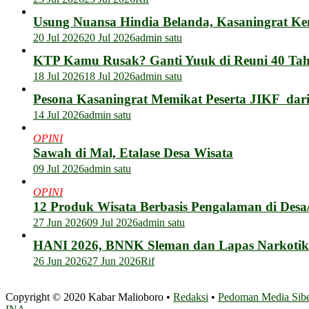
Usung Nuansa Hindia Belanda, Kasaningrat Ke
20 Jul 2026
20 Jul 2026
admin satu
KTP Kamu Rusak? Ganti Yuuk di Reuni 40 Tahu
18 Jul 2026
18 Jul 2026
admin satu
Pesona Kasaningrat Memikat Peserta JIKF dar
14 Jul 2026
admin satu
OPINI
Sawah di Mal, Etalase Desa Wisata
09 Jul 2026
admin satu
OPINI
12 Produk Wisata Berbasis Pengalaman di Des
27 Jun 2026
09 Jul 2026
admin satu
HANI 2026, BNNK Sleman dan Lapas Narkotik
26 Jun 2026
27 Jun 2026
Rif
Copyright © 2020 Kabar Malioboro •
Redaksi
•
Pedoman Media Sib