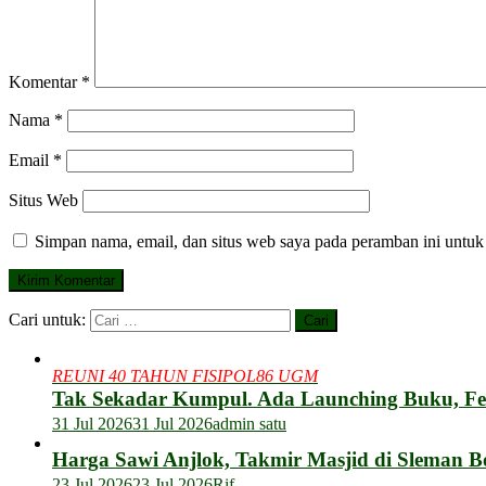
Komentar
*
Nama
*
Email
*
Situs Web
Simpan nama, email, dan situs web saya pada peramban ini untuk
Cari untuk:
REUNI 40 TAHUN FISIPOL86 UGM
Tak Sekadar Kumpul. Ada Launching Buku, F
31 Jul 2026
31 Jul 2026
admin satu
Harga Sawi Anjlok, Takmir Masjid di Sleman B
23 Jul 2026
23 Jul 2026
Rif