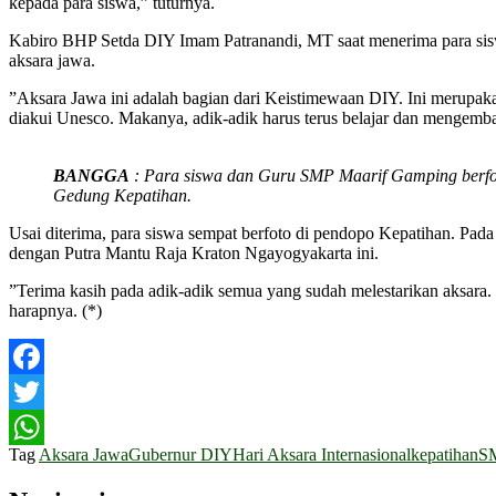
kepada para siswa,” tuturnya.
Kabiro BHP Setda DIY Imam Patranandi, MT saat menerima para siswa
aksara jawa.
”Aksara Jawa ini adalah bagian dari Keistimewaan DIY. Ini merupaka
diakui Unesco. Makanya, adik-adik harus terus belajar dan mengembang
BANGGA
: Para siswa dan Guru SMP Maarif Gamping berfot
Gedung Kepatihan.
Usai diterima, para siswa sempat berfoto di pendopo Kepatihan. Pa
dengan Putra Mantu Raja Kraton Ngayogyakarta ini.
”Terima kasih pada adik-adik semua yang sudah melestarikan aksara. 
harapnya. (*)
Facebook
Twitter
Tag
Aksara Jawa
Gubernur DIY
Hari Aksara Internasional
kepatihan
SM
WhatsApp