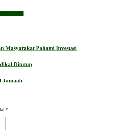
Pilah Sampah
an Masyarakat Pahami Investasi
dikal Ditutup
00 Jamaah
dai
*