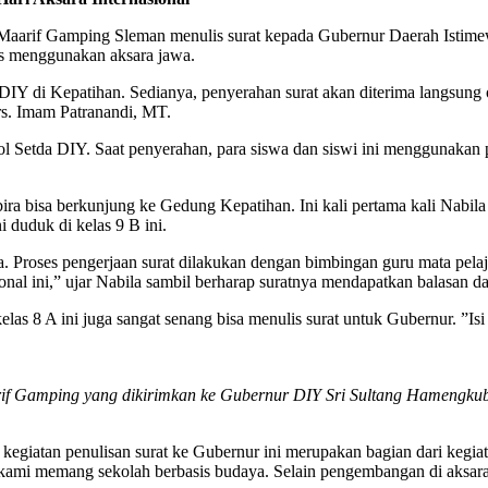
amping Sleman menulis surat kepada Gubernur Daerah Istimewa
ulis menggunakan aksara jawa.
 DIY di Kepatihan. Sedianya, penyerahan surat akan diterima langsung
s. Imam Patranandi, MT.
 Setda DIY. Saat penyerahan, para siswa dan siswi ini menggunakan 
a bisa berkunjung ke Gedung Kepatihan. Ini kali pertama kali Nabila
ni duduk di kelas 9 B ini.
. Proses pengerjaan surat dilakukan dengan bimbingan guru mata pelaja
onal ini,” ujar Nabila sambil berharap suratnya mendapatkan balasan d
 8 A ini juga sangat senang bisa menulis surat untuk Gubernur. ”Isi 
aarif Gamping yang dikirimkan ke Gubernur DIY Sri Sultang Hamengk
giatan penulisan surat ke Gubernur ini merupakan bagian dari kegiatan
 kami memang sekolah berbasis budaya. Selain pengembangan di aksara