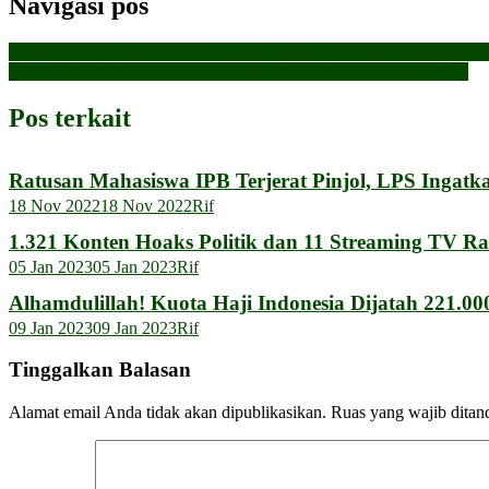
Navigasi pos
Saat Yang Lain Lempar Sampah ke Truk, Pedagang Malioboro Pilih 
Warga Sendangadi Miliki Belasan Naskah Kuno, Apa Saja Isinya?
Pos terkait
Ratusan Mahasiswa IPB Terjerat Pinjol, LPS Ingatk
18 Nov 2022
18 Nov 2022
Rif
1.321 Konten Hoaks Politik dan 11 Streaming TV Ra
05 Jan 2023
05 Jan 2023
Rif
Alhamdulillah! Kuota Haji Indonesia Dijatah 221.0
09 Jan 2023
09 Jan 2023
Rif
Tinggalkan Balasan
Alamat email Anda tidak akan dipublikasikan.
Ruas yang wajib ditan