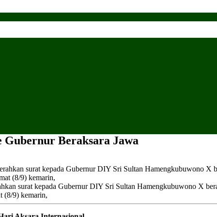
e Gubernur Beraksara Jawa
an surat kepada Gubernur DIY Sri Sultan Hamengkubuwono X beraks
t (8/9) kemarin,
ri Aksara Internasional