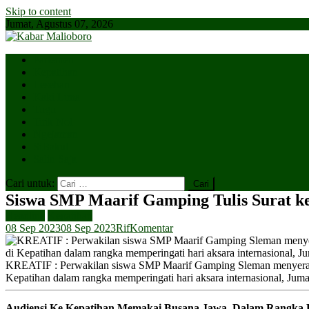
Skip to content
Jumat, Agustus 07, 2026
Parlemen
Kepatihan
Lesehan
Kaki Lima
Tugu
Titik Nol
Ngejaman
SiBakul
Salin Saja
Cari untuk:
Siswa SMP Maarif Gamping Tulis Surat k
Headline
Kepatihan
08 Sep 2023
08 Sep 2023
Rif
Komentar
KREATIF : Perwakilan siswa SMP Maarif Gamping Sleman menyerahk
Kepatihan dalam rangka memperingati hari aksara internasional, Juma
Audiensi Ke Kepatihan Memakai Busana Jawa, Dalam Rangka Ha