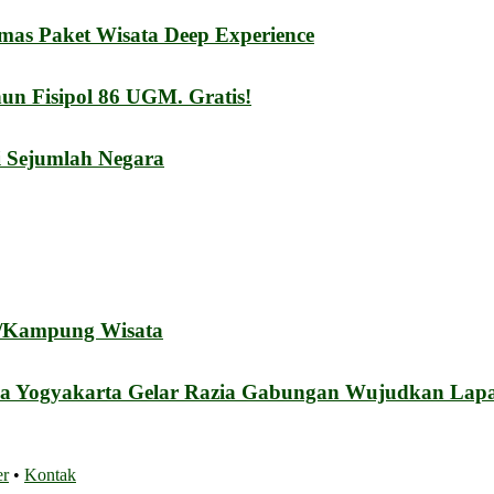
mas Paket Wisata Deep Experience
n Fisipol 86 UGM. Gratis!
i Sejumlah Negara
a/Kampung Wisata
a Yogyakarta Gelar Razia Gabungan Wujudkan Lapa
er
•
Kontak