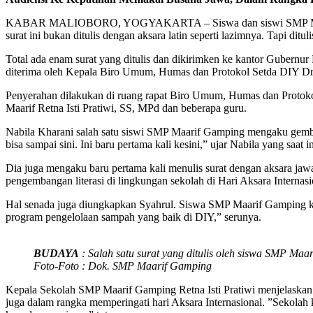
KABAR MALIOBORO, YOGYAKARTA – Siswa dan siswi SMP Maarif G
surat ini bukan ditulis dengan aksara latin seperti lazimnya. Tapi dit
Total ada enam surat yang ditulis dan dikirimken ke kantor Gubernur
diterima oleh Kepala Biro Umum, Humas dan Protokol Setda DIY Dr
Penyerahan dilakukan di ruang rapat Biro Umum, Humas dan Protokol
Maarif Retna Isti Pratiwi, SS, MPd dan beberapa guru.
Nabila Kharani salah satu siswi SMP Maarif Gamping mengaku gembir
bisa sampai sini. Ini baru pertama kali kesini,” ujar Nabila yang saat i
Dia juga mengaku baru pertama kali menulis surat dengan aksara jawa
pengembangan literasi di lingkungan sekolah di Hari Aksara Internasi
Hal senada juga diungkapkan Syahrul. Siswa SMP Maarif Gamping kelas
program pengelolaan sampah yang baik di DIY,” serunya.
BUDAYA
: Salah satu surat yang ditulis oleh siswa SMP M
Foto-Foto : Dok. SMP Maarif Gamping
Kepala Sekolah SMP Maarif Gamping Retna Isti Pratiwi menjelaskan ke
juga dalam rangka memperingati hari Aksara Internasional. ”Sekolah