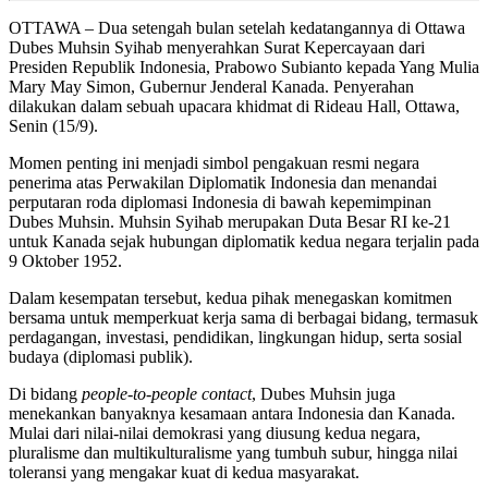
OTTAWA – Dua setengah bulan setelah kedatangannya di Ottawa
Dubes Muhsin Syihab menyerahkan Surat Kepercayaan dari
Presiden Republik Indonesia, Prabowo Subianto kepada Yang Mulia
Mary May Simon, Gubernur Jenderal Kanada. Penyerahan
dilakukan dalam sebuah upacara khidmat di Rideau Hall, Ottawa,
Senin (15/9).
Momen penting ini menjadi simbol pengakuan resmi negara
penerima atas Perwakilan Diplomatik Indonesia dan menandai
perputaran roda diplomasi Indonesia di bawah kepemimpinan
Dubes Muhsin. Muhsin Syihab merupakan Duta Besar RI ke-21
untuk Kanada sejak hubungan diplomatik kedua negara terjalin pada
9 Oktober 1952.
Dalam kesempatan tersebut, kedua pihak menegaskan komitmen
bersama untuk memperkuat kerja sama di berbagai bidang, termasuk
perdagangan, investasi, pendidikan, lingkungan hidup, serta sosial
budaya (diplomasi publik).
Di bidang
people-to-people contact
, Dubes Muhsin juga
menekankan banyaknya kesamaan antara Indonesia dan Kanada.
Mulai dari nilai-nilai demokrasi yang diusung kedua negara,
pluralisme dan multikulturalisme yang tumbuh subur, hingga nilai
toleransi yang mengakar kuat di kedua masyarakat.