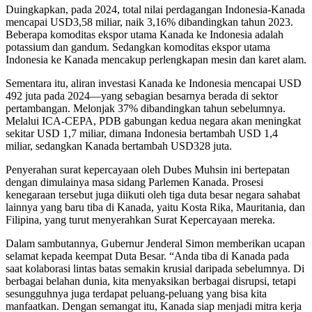
Duingkapkan, pada 2024, total nilai perdagangan Indonesia-Kanada
mencapai USD3,58 miliar, naik 3,16% dibandingkan tahun 2023.
Beberapa komoditas ekspor utama Kanada ke Indonesia adalah
potassium dan gandum. Sedangkan komoditas ekspor utama
Indonesia ke Kanada mencakup perlengkapan mesin dan karet alam.
Sementara itu, aliran investasi Kanada ke Indonesia mencapai USD
492 juta pada 2024—yang sebagian besarnya berada di sektor
pertambangan. Melonjak 37% dibandingkan tahun sebelumnya.
Melalui ICA-CEPA, PDB gabungan kedua negara akan meningkat
sekitar USD 1,7 miliar, dimana Indonesia bertambah USD 1,4
miliar, sedangkan Kanada bertambah USD328 juta.
Penyerahan surat kepercayaan oleh Dubes Muhsin ini bertepatan
dengan dimulainya masa sidang Parlemen Kanada. Prosesi
kenegaraan tersebut juga diikuti oleh tiga duta besar negara sahabat
lainnya yang baru tiba di Kanada, yaitu Kosta Rika, Mauritania, dan
Filipina, yang turut menyerahkan Surat Kepercayaan mereka.
Dalam sambutannya, Gubernur Jenderal Simon memberikan ucapan
selamat kepada keempat Duta Besar. “Anda tiba di Kanada pada
saat kolaborasi lintas batas semakin krusial daripada sebelumnya. Di
berbagai belahan dunia, kita menyaksikan berbagai disrupsi, tetapi
sesungguhnya juga terdapat peluang-peluang yang bisa kita
manfaatkan. Dengan semangat itu, Kanada siap menjadi mitra kerja