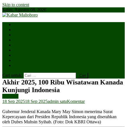
Skip to content
Sabtu, Agustus 08, 2026
Parlemen
Kepatihan
Lesehan
Kaki Lima
Tugu
Titik Nol
Ngejaman
SiBakul
Salin Saja
Cari untuk:
Akhir 2025, 100 Ribu Wisatawan Kanada
Kunjungi Indonesia
Headline
18 Sep 2025
18 Sep 2025
admin satu
Komentar
Gubernur Jenderal Kanada Mary May Simon menerima Surat
Kepercayaan dari Presiden Republik Indonesia yang diserahkan
oleh Dubes Muhsin Syihab. (Foto: Dok KBRI Ottawa)