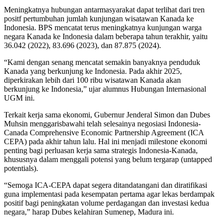
Meningkatnya hubungan antarmasyarakat dapat terlihat dari tren
positf pertumbuhan jumlah kunjungan wisatawan Kanada ke
Indonesia. BPS mencatat terus meningkatnya kunjungan warga
negara Kanada ke Indonesia dalam beberapa tahun terakhir, yaitu
36.042 (2022), 83.696 (2023), dan 87.875 (2024).
“Kami dengan senang mencatat semakin banyaknya penduduk
Kanada yang berkunjung ke Indonesia. Pada akhir 2025,
diperkirakan lebih dari 100 ribu wisatawan Kanada akan
berkunjung ke Indonesia,” ujar alumnus Hubungan Internasional
UGM ini.
Terkait kerja sama ekonomi, Gubernur Jenderal Simon dan Dubes
Muhsin menggarisbawahi telah selesainya negosiasi Indonesia-
Canada Comprehensive Economic Partnership Agreement (ICA
CEPA) pada akhir tahun lalu. Hal ini menjadi milestone ekonomi
penting bagi perluasan kerja sama strategis Indonesia-Kanada,
khususnya dalam menggali potensi yang belum tergarap (untapped
potentials).
“Semoga ICA-CEPA dapat segera ditandatangani dan diratifikasi
guna implementasi pada kesempatan pertama agar lekas berdampak
positif bagi peningkatan volume perdagangan dan investasi kedua
negara,” harap Dubes kelahiran Sumenep, Madura ini.