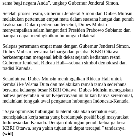
sama bagi negara Anda”, ungkap Gubernur Jenderal Simon.
Setelah proses resmi, Gubernur Jenderal Simon dan Dubes Muhsin
melakukan pertemuan empat mata dalam suasana hangat dan penuh
keakraban. Dalam pertemuan tersebut, Dubes Muhsin
menyampaikan salam hangat dari Presiden Prabowo Subianto dan
harapan dapat meningkatkan hubungan bilateral.
Selepas pertemuan empat mata dengan Gubernur Jenderal Simon,
Dubes Muhsin bersama keluarga dan pejabat KBRI Ottawa
berkesempatan mengenal lebih dekat sejarah kediaman resmi
Gubernur Jenderal, Rideau Hall—sebuah simbol demokrasi dan
tradisi Kanada.
Selanjutnya, Dubes Muhsin meninggalkan Rideau Hall untuk
kembali ke Wisma Duta dan melakukan ramah tamah sederhana
bersama keluarga besar KBRI Ottawa. Dubes Muhsin menegaskan
bahwa penyerahan Surat Kepercayaan ini bukan hanya seremonial,
melainkan tonggak awal penguatan hubungan Indonesia-Kanada.
“Saya optimistis hubungan bilateral kita akan semakin erat,
menciptakan kerja sama yang berdampak positif bagi masyarakat
Indonesia dan Kanada. Dengan dukungan penuh keluarga besar
KBRI Ottawa, saya yakin tujuan ini dapat tercapai,” tandasnya.
(wid)