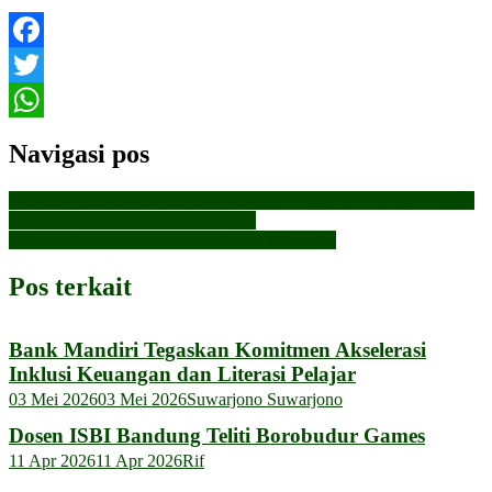
Facebook
Twitter
WhatsApp
Navigasi pos
Jihad Lingkungan, Aisyiyah Edukasi Anggota Kurangi Plastik
Sekali Pakai di Pasar Tradisional
OPINI: Ancaman Baru Rusaknya Atmosfer
Pos terkait
Bank Mandiri Tegaskan Komitmen Akselerasi
Inklusi Keuangan dan Literasi Pelajar
03 Mei 2026
03 Mei 2026
Suwarjono Suwarjono
Dosen ISBI Bandung Teliti Borobudur Games
11 Apr 2026
11 Apr 2026
Rif