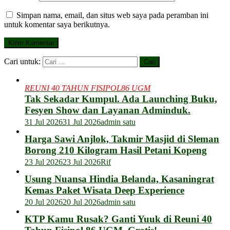
Simpan nama, email, dan situs web saya pada peramban ini
untuk komentar saya berikutnya.
Cari untuk:
REUNI 40 TAHUN FISIPOL86 UGM
Tak Sekadar Kumpul. Ada Launching Buku,
Fesyen Show dan Layanan Adminduk.
31 Jul 2026
31 Jul 2026
admin satu
Harga Sawi Anjlok, Takmir Masjid di Sleman
Borong 210 Kilogram Hasil Petani Kopeng
23 Jul 2026
23 Jul 2026
Rif
Usung Nuansa Hindia Belanda, Kasaningrat
Kemas Paket Wisata Deep Experience
20 Jul 2026
20 Jul 2026
admin satu
KTP Kamu Rusak? Ganti Yuuk di Reuni 40