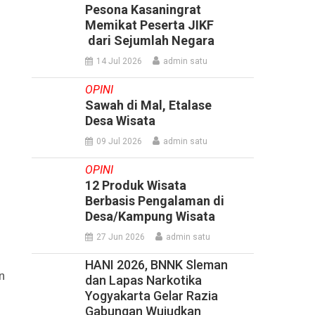
Pesona Kasaningrat
Memikat Peserta JIKF
dari Sejumlah Negara
14 Jul 2026
admin satu
OPINI
Sawah di Mal, Etalase
Desa Wisata
09 Jul 2026
admin satu
OPINI
12 Produk Wisata
Berbasis Pengalaman di
Desa/Kampung Wisata
27 Jun 2026
admin satu
HANI 2026, BNNK Sleman
n
dan Lapas Narkotika
Yogyakarta Gelar Razia
Gabungan Wujudkan