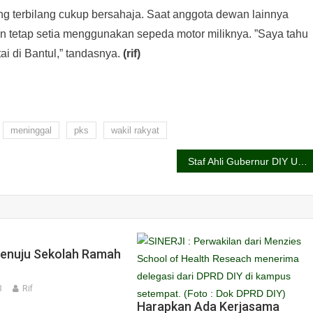
ang terbilang cukup bersahaja. Saat anggota dewan lainnya
 tetap setia menggunakan sepeda motor miliknya. ”Saya tahu
ai di Bantul,” tandasnya.
(rif)
meninggal
pks
wakil rakyat
Staf Ahli Gubernur DIY Umar Priyono Meninggal
nuju Sekolah Ramah
3
Rif
Harapkan Ada Kerjasama