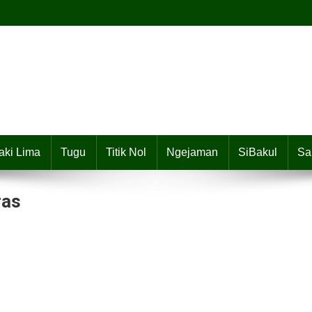
aki Lima
Tugu
Titik Nol
Ngejaman
SiBakul
Sa
ras