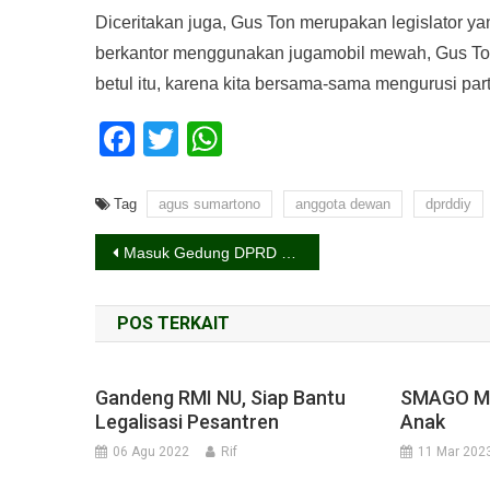
Diceritakan juga, Gus Ton merupakan legislator y
berkantor menggunakan jugamobil mewah, Gus Ton
betul itu, karena kita bersama-sama mengurusi part
Facebook
Twitter
WhatsApp
Tag
agus sumartono
anggota dewan
dprddiy
Navigasi
Masuk Gedung DPRD DIY Wajib Penuhi Protkes
pos
POS TERKAIT
Gandeng RMI NU, Siap Bantu
SMAGO Me
Legalisasi Pesantren
Anak
06 Agu 2022
Rif
11 Mar 202