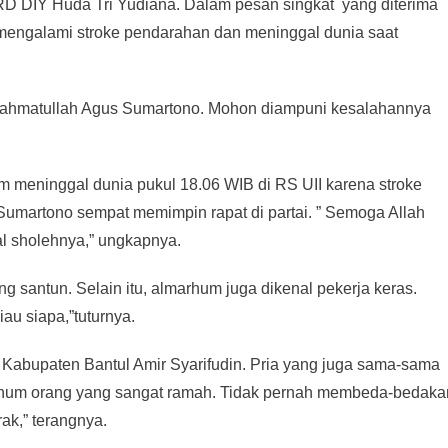
RD DIY Huda Tri Yudiana. Dalam pesan singkat yang diterima
ngalami stroke pendarahan dan meninggal dunia saat
g ke rahmatullah Agus Sumartono. Mohon diampuni kesalahannya
 meninggal dunia pukul 18.06 WIB di RS UII karena stroke
umartono sempat memimpin rapat di partai. ” Semoga Allah
 sholehnya,” ungkapnya.
 santun. Selain itu, almarhum juga dikenal pekerja keras.
iau siapa,”tuturnya.
abupaten Bantul Amir Syarifudin. Pria yang juga sama-sama
hum orang yang sangat ramah. Tidak pernah membeda-bedaka
ak,” terangnya.