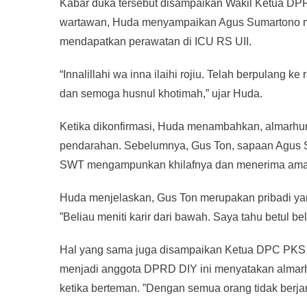
Kabar duka tersebut disampaikan Wakil Ketua DP
wartawan, Huda menyampaikan Agus Sumartono me
mendapatkan perawatan di ICU RS UII.
“Innalillahi wa inna ilaihi rojiu. Telah berpulan
dan semoga husnul khotimah,” ujar Huda.
Ketika dikonfirmasi, Huda menambahkan, almarhum
pendarahan. Sebelumnya, Gus Ton, sapaan Agus S
SWT mengampunkan khilafnya dan menerima amal
Huda menjelaskan, Gus Ton merupakan pribadi yang
”Beliau meniti karir dari bawah. Saya tahu betul bel
Hal yang sama juga disampaikan Ketua DPC PKS K
menjadi anggota DPRD DIY ini menyatakan almar
ketika berteman. ”Dengan semua orang tidak berjar