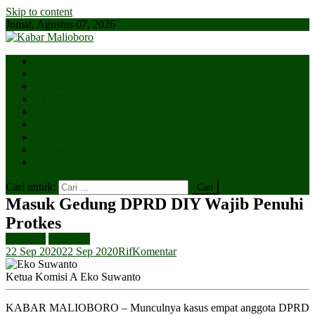
Skip to content
Jumat, Agustus 07, 2026
Parlemen
Kepatihan
Lesehan
Kaki Lima
Tugu
Titik Nol
Ngejaman
SiBakul
Salin Saja
Cari untuk:
Masuk Gedung DPRD DIY Wajib Penuhi
Protkes
Headline
Parlemen
22 Sep 2020
22 Sep 2020
Rif
Komentar
Ketua Komisi A Eko Suwanto
KABAR MALIOBORO – Munculnya kasus empat anggota DPRD