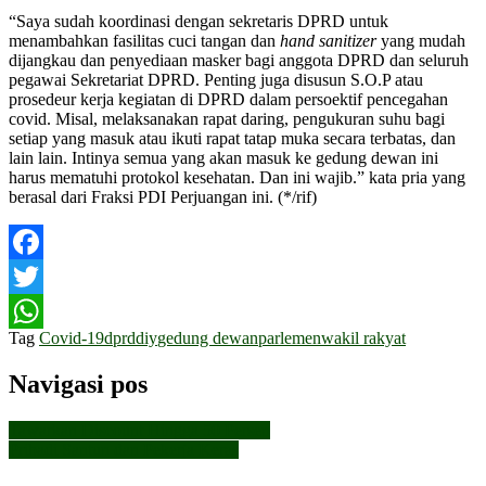
“Saya sudah koordinasi dengan sekretaris DPRD untuk
menambahkan fasilitas cuci tangan dan
hand sanitizer
yang mudah
dijangkau dan penyediaan masker bagi anggota DPRD dan seluruh
pegawai Sekretariat DPRD. Penting juga disusun S.O.P atau
prosedeur kerja kegiatan di DPRD dalam persoektif pencegahan
covid. Misal, melaksanakan rapat daring, pengukuran suhu bagi
setiap yang masuk atau ikuti rapat tatap muka secara terbatas, dan
lain lain. Intinya semua yang akan masuk ke gedung dewan ini
harus mematuhi protokol kesehatan. Dan ini wajib.” kata pria yang
berasal dari Fraksi PDI Perjuangan ini. (*/rif)
Facebook
Twitter
Tag
Covid-19
dprddiy
gedung dewan
parlemen
wakil rakyat
WhatsApp
Navigasi pos
Tawarkan Discount Hingga 50 Persen
Pribadi Santun dan Pekerja Keras