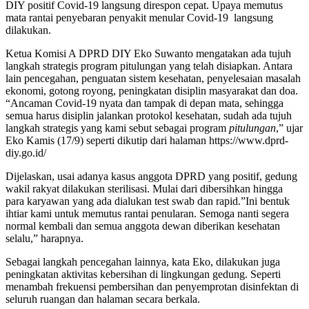
DIY positif Covid-19 langsung direspon cepat. Upaya memutus
mata rantai penyebaran penyakit menular Covid-19 langsung
dilakukan.
Ketua Komisi A DPRD DIY Eko Suwanto mengatakan ada tujuh
langkah strategis program pitulungan yang telah disiapkan. Antara
lain pencegahan, penguatan sistem kesehatan, penyelesaian masalah
ekonomi, gotong royong, peningkatan disiplin masyarakat dan doa.
“Ancaman Covid-19 nyata dan tampak di depan mata, sehingga
semua harus disiplin jalankan protokol kesehatan, sudah ada tujuh
langkah strategis yang kami sebut sebagai program
pitulungan
,” ujar
Eko Kamis (17/9) seperti dikutip dari halaman https://www.dprd-
diy.go.id/
Dijelaskan, usai adanya kasus anggota DPRD yang positif, gedung
wakil rakyat dilakukan sterilisasi. Mulai dari dibersihkan hingga
para karyawan yang ada dialukan test swab dan rapid.”Ini bentuk
ihtiar kami untuk memutus rantai penularan. Semoga nanti segera
normal kembali dan semua anggota dewan diberikan kesehatan
selalu,” harapnya.
Sebagai langkah pencegahan lainnya, kata Eko, dilakukan juga
peningkatan aktivitas kebersihan di lingkungan gedung. Seperti
menambah frekuensi pembersihan dan penyemprotan disinfektan di
seluruh ruangan dan halaman secara berkala.