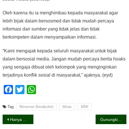
Oleh karena itu ia menghimbau kepada masyarakat agar
lebih bijak dalam bersosmed dan tidak mudah percaya
informasi dari sumber yang tidak jelas dan tidak
berkompeten dalam menyampaikan informasi.
“Kami mengajak kepada seluruh masyarakat untuk bijak
dalam bersosial media. Jangan mudah percaya berita hoaks
yang sengaja dibuat oleh kelompok yang menginginkan
terjadinya konflik sosial di masyarakat,” ajaknya. (eyd)
Facebook
Twitter
WhatsApp
Tag
Minuman Beralkohol
Miras
MMI
Navigasi
Hanya Tiga di BAP, Minta Semua Rekaman CCTV Ditayangkan
Gunungkidul Masih Dominasi Sepaktakraw DIY