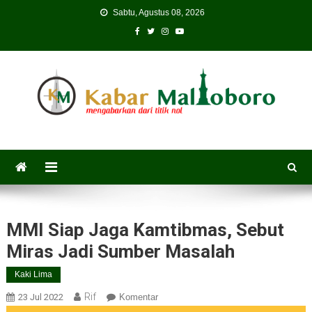
Skip
Sabtu, Agustus 08, 2026
to
content
MMI Siap Jaga Kamtibmas, Sebut
Miras Jadi Sumber Masalah
Kaki Lima
Rif
23 Jul 2022
Komentar