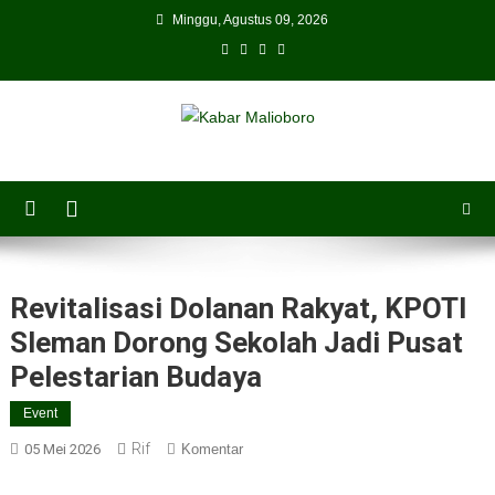
Skip
Minggu, Agustus 09, 2026
to
content
Revitalisasi Dolanan Rakyat, KPOTI
Sleman Dorong Sekolah Jadi Pusat
Pelestarian Budaya
Event
Rif
05 Mei 2026
Komentar