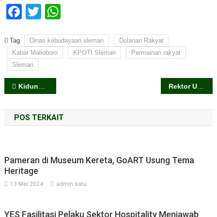
Facebook
Twitter
WhatsApp
Tag
Dinas kebudayaan sleman
Dolanan Rakyat
Kabar Malioboro
KPOTI Sleman
Permainan rakyat
Sleman
Navigasi
Kidung Kain Leluhur
Rektor UII Baca Puisi di Peluncuran Gejayan Id
pos
POS TERKAIT
Pameran di Museum Kereta, GoART Usung Tema
Heritage
13 Mei 2024
admin satu
YES Fasilitasi Pelaku Sektor Hospitality Menjawab