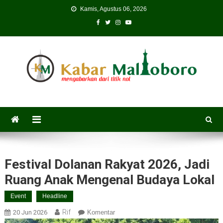
Skip
Kamis, Agustus 06, 2026
to
content
Festival Dolanan Rakyat 2026, Jadi
Ruang Anak Mengenal Budaya Lokal
Event
Headline
Rif
20 Jun 2026
Komentar