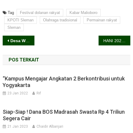
Tag
Festival dolanan rakyat
Kabar Malioboro
KPOTI Sleman
Olahraga tradisional
Permainan rakyat
Sleman
Navigasi
Desa Wisata, Jawaban Baru untuk Wisata Keluarga
HANI 2026, BNNK Sleman dan Lapas Narkotika Yogyakarta Gelar Razia Gabungan Wujudkan Lapas Bersinar
pos
POS TERKAIT
“Kampus Mengajar Angkatan 2 Berkontribusi untuk
Yogyakarta
23 Jan 2022
Rif
Siap-Siap ! Dana BOS Madrasah Swasta Rp 4 Triliun
Segera Cair
21 Jan 2023
Chaidir Albanjari