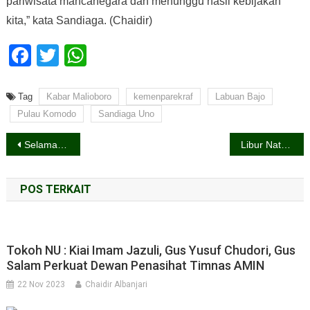
pariwisata mancanegara dan menunggu hasil kebijakan
kita,” kata Sandiaga. (Chaidir)
Facebook
Twitter
WhatsApp
Tag
Kabar Malioboro
kemenparekraf
Labuan Bajo
Pulau Komodo
Sandiaga Uno
Navigasi
Selama 2022, KNKT Investigasi 49 Kecelakaan Moda Transportasi
Libur Nataru Angkutan Barang Dibatasi, Begini Aturannya
pos
POS TERKAIT
Tokoh NU : Kiai Imam Jazuli, Gus Yusuf Chudori, Gus
Salam Perkuat Dewan Penasihat Timnas AMIN
22 Nov 2023
Chaidir Albanjari