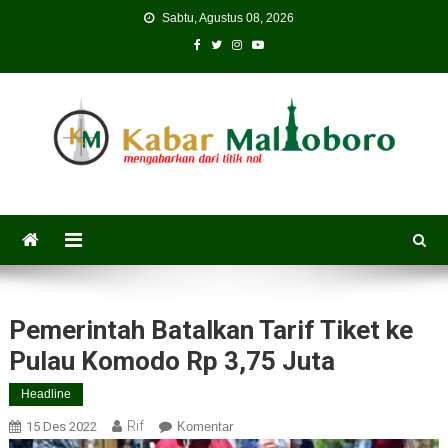
Skip
Sabtu, Agustus 08, 2026
to
content
Pemerintah Batalkan Tarif Tiket ke
Pulau Komodo Rp 3,75 Juta
Headline
Rif
15 Des 2022
Komentar