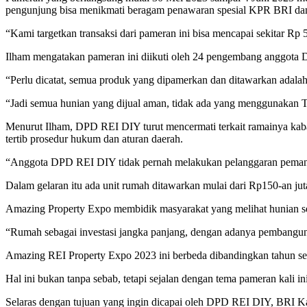
pengunjung bisa menikmati beragam penawaran spesial KPR BRI da
“Kami targetkan transaksi dari pameran ini bisa mencapai sekitar 
Ilham mengatakan pameran ini diikuti oleh 24 pengembang anggota D
“Perlu dicatat, semua produk yang dipamerkan dan ditawarkan adalah un
“Jadi semua hunian yang dijual aman, tidak ada yang menggunakan T
Menurut Ilham, DPD REI DIY turut mencermati terkait ramainya ka
tertib prosedur hukum dan aturan daerah.
“Anggota DPD REI DIY tidak pernah melakukan pelanggaran pemanf
Dalam gelaran itu ada unit rumah ditawarkan mulai dari Rp150-an ju
Amazing Property Expo membidik masyarakat yang melihat hunian se
“Rumah sebagai investasi jangka panjang, dengan adanya pembangunan a
Amazing REI Property Expo 2023 ini berbeda dibandingkan tahun seb
Hal ini bukan tanpa sebab, tetapi sejalan dengan tema pameran kali i
Selaras dengan tujuan yang ingin dicapai oleh DPD REI DIY, BRI 