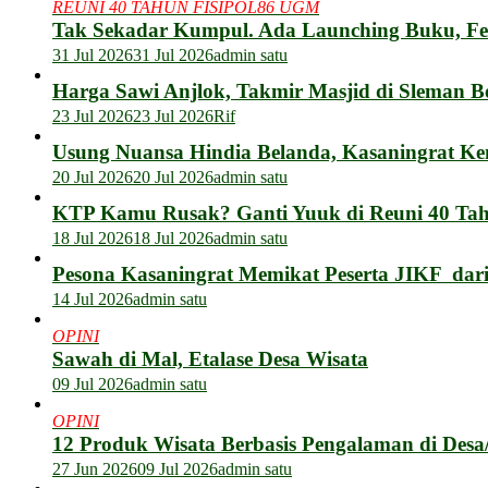
REUNI 40 TAHUN FISIPOL86 UGM
Tak Sekadar Kumpul. Ada Launching Buku, F
31 Jul 2026
31 Jul 2026
admin satu
Harga Sawi Anjlok, Takmir Masjid di Sleman B
23 Jul 2026
23 Jul 2026
Rif
Usung Nuansa Hindia Belanda, Kasaningrat Ke
20 Jul 2026
20 Jul 2026
admin satu
KTP Kamu Rusak? Ganti Yuuk di Reuni 40 Tahu
18 Jul 2026
18 Jul 2026
admin satu
Pesona Kasaningrat Memikat Peserta JIKF dar
14 Jul 2026
admin satu
OPINI
Sawah di Mal, Etalase Desa Wisata
09 Jul 2026
admin satu
OPINI
12 Produk Wisata Berbasis Pengalaman di Des
27 Jun 2026
09 Jul 2026
admin satu