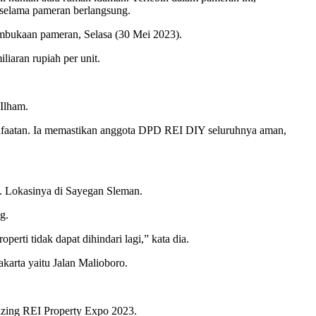
selama pameran berlangsung.
embukaan pameran, Selasa (30 Mei 2023).
iaran rupiah per unit.
Ilham.
nfaatan. Ia memastikan anggota DPD REI DIY seluruhnya aman,
g. Lokasinya di Sayegan Sleman.
g.
rti tidak dapat dihindari lagi,” kata dia.
arta yaitu Jalan Malioboro.
azing REI Property Expo 2023.