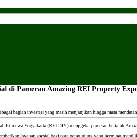
ial di Pameran Amazing REI Property Exp
bagai bagian investasi yang masih menjanjikan hingga masa mendatan
rah Istimewa Yogyakarta (REI DIY) menggelar pameran bertajuk Amaz
berikan layanan spesial bagi para pengunjung yang berminat memiliki