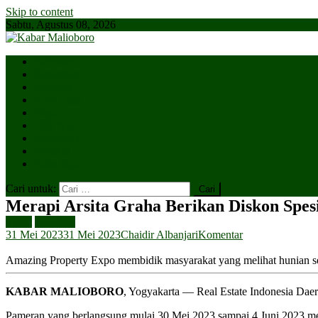
Skip to content
Sabtu, Agustus 08, 2026
Parlemen
Kepatihan
Lesehan
Kaki Lima
Tugu
Titik Nol
Ngejaman
SiBakul
Salin Saja
Cari untuk:
Merapi Arsita Graha Berikan Diskon Spes
Event
Headline
31 Mei 2023
31 Mei 2023
Chaidir Albanjari
Komentar
Amazing Property Expo membidik masyarakat yang melihat hunian se
KABAR MALIOBORO
, Yogyakarta — Real Estate Indonesia Dae
Pameran yang berlangsung mulai 30 Mei 2023 sampai 4 Juni 2023 mem