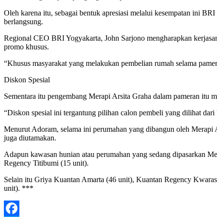
Oleh karena itu, sebagai bentuk apresiasi melalui kesempatan ini B
berlangsung.
Regional CEO BRI Yogyakarta, John Sarjono mengharapkan kerjasam
promo khusus.
“Khusus masyarakat yang melakukan pembelian rumah selama pameran it
Diskon Spesial
Sementara itu pengembang Merapi Arsita Graha dalam pameran itu me
“Diskon spesial ini tergantung pilihan calon pembeli yang dilihat da
Menurut Adoram, selama ini perumahan yang dibangun oleh Merapi Arsi
juga diutamakan.
Adapun kawasan hunian atau perumahan yang sedang dipasarkan Mera
Regency Titibumi (15 unit).
Selain itu Griya Kuantan Amarta (46 unit), Kuantan Regency Kwaras
unit). ***