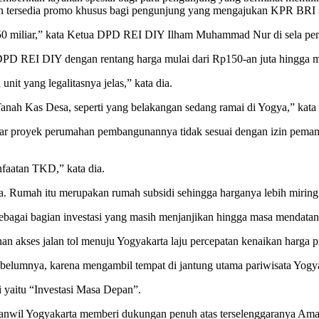
n tersedia promo khusus bagi pengunjung yang mengajukan KPR BRI 
Rp 50 miliar,” kata Ketua DPD REI DIY Ilham Muhammad Nur di sela p
PD REI DIY dengan rentang harga mulai dari Rp150-an juta hingga mil
it yang legalitasnya jelas,” kata dia.
anah Kas Desa, seperti yang belakangan sedang ramai di Yogya,” kata 
bar proyek perumahan pembangunannya tidak sesuai dengan izin pema
aatan TKD,” kata dia.
ta. Rumah itu merupakan rumah subsidi sehingga harganya lebih mirin
bagai bagian investasi yang masih menjanjikan hingga masa mendatan
kses jalan tol menuju Yogyakarta laju percepatan kenaikan harga prope
elumnya, karena mengambil tempat di jantung utama pariwisata Yogyak
ni yaitu “Investasi Masa Depan”.
Kanwil Yogyakarta memberi dukungan penuh atas terselenggaranya Am