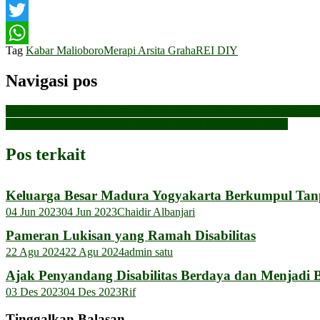
Facebook
Twitter
Tag
Kabar Malioboro
Merapi Arsita Graha
REI DIY
WhatsApp
Navigasi pos
Sukses, Konser Sheila on 7 di Sahid Raya Hotel & Convention Cente
Dorong Majukan Olahraga, BSI dan KONI Pusat Teken MoU
Pos terkait
Keluarga Besar Madura Yogyakarta Berkumpul Tanp
04 Jun 2023
04 Jun 2023
Chaidir Albanjari
Pameran Lukisan yang Ramah Disabilitas
22 Agu 2024
22 Agu 2024
admin satu
Ajak Penyandang Disabilitas Berdaya dan Menjadi 
03 Des 2023
04 Des 2023
Rif
Tinggalkan Balasan