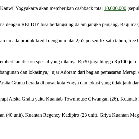
RI Kanwil Yogyakarta akan memberikan cashback total
10.000.000
(sepu
a dengan REI DIY bisa berlangsung dalam jangka panjang. Bagi mas
u ada produk kredit dengan mulai 2,65 persen fix satu tahun, free bia
mberikan diskon spesial yang nilainya Rp30 juga hingga Rp100 juta.
ri bangunan dan lokasinya,” ujar Adoram dari bagian pemasaran Merapi 
ta Grama berada di pusat kota Yogya dan lokasi yang tidak jauh dari 
pi Arsita Graha yaitu Kuantab Townhouse Giwangan (26), Kuantab Reg
an (40 unit), Kuantan Regency Kadipiro (23 unit), Griya Kuantan Ma