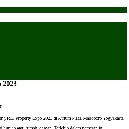
o 2023
g.
ing REI Property Expo 2023 di Atrium Plaza Malioboro Yogyakarta.
 hunian atau rumah idaman. Terlebih dalam pameran ini,