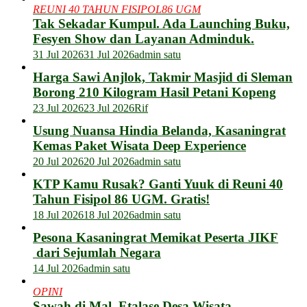
REUNI 40 TAHUN FISIPOL86 UGM
Tak Sekadar Kumpul. Ada Launching Buku,
Fesyen Show dan Layanan Adminduk.
31 Jul 2026
31 Jul 2026
admin satu
Harga Sawi Anjlok, Takmir Masjid di Sleman
Borong 210 Kilogram Hasil Petani Kopeng
23 Jul 2026
23 Jul 2026
Rif
Usung Nuansa Hindia Belanda, Kasaningrat
Kemas Paket Wisata Deep Experience
20 Jul 2026
20 Jul 2026
admin satu
KTP Kamu Rusak? Ganti Yuuk di Reuni 40
Tahun Fisipol 86 UGM. Gratis!
18 Jul 2026
18 Jul 2026
admin satu
Pesona Kasaningrat Memikat Peserta JIKF
dari Sejumlah Negara
14 Jul 2026
admin satu
OPINI
Sawah di Mal, Etalase Desa Wisata