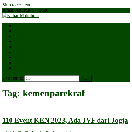
Skip to content
Jumat, Agustus 07, 2026
Parlemen
Kepatihan
Lesehan
Kaki Lima
Tugu
Titik Nol
Ngejaman
SiBakul
Salin Saja
Cari untuk:
Tag:
kemenparekraf
110 Event KEN 2023, Ada JVF dari Jogja