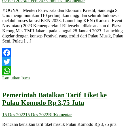
02 Feb 2023
02 Feb 2023
admin satu
Komentar
YOGYA – Menteri Pariwisata dan Ekonomi Kreatif, Sandiaga S
Uno mengumumkan 110 pertunjukan unggulan seluruh Indonesia
melalui proses kurasi KEN 2023. Launching KEN (Karisma Event
Nusantara) 2023 Kemenparekraf RI tersebut dilaksanakan di Plaza
Keong Mas TMII Jakarta pada tanggal 28 Januari 2023. Launching
digelar dengan konsep Festival yang terdiri dari Pulau Musik, Pulau
Seni, Pulau […]
Facebook
Twitter
Lanjutkan baca
WhatsApp
Pemerintah Batalkan Tarif Tiket ke
Pulau Komodo Rp 3,75 Juta
15 Des 2022
15 Des 2022
Rif
Komentar
Rencana kenaikan tarif tiket masuk Pulau Komodo Rp 3,75 juta