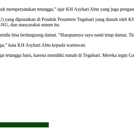
ntuk mempersatukan tetangga,” ujar KH Asyhari Abta yang juga pengasu
) yang dipusatkan di Pondok Pesantren Tegalsari yang diasuh oleh 
A-NU, dan masyarakat umum itu.
ilu bisa berlangsung damai. “Harapannya saya nanti tetap damai. Tida
ngga,” kata KH Asyhari Abta kepada wartawan.
tetangga baru, karena memiliki rumah di Tegalsari. Mereka ingin Ganj
wo Sampaikan Klarifikasi