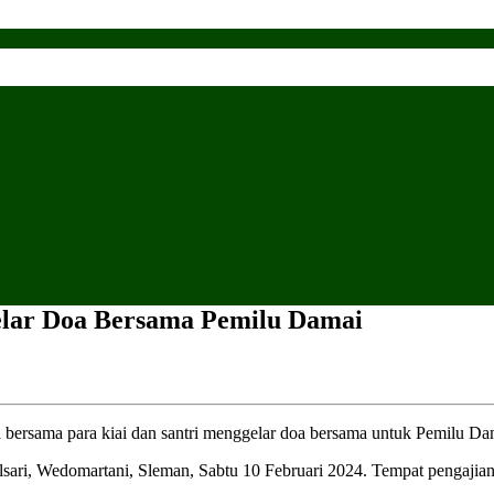
elar Doa Bersama Pemilu Damai
a para kiai dan santri menggelar doa bersama untuk Pemilu Da
lsari, Wedomartani, Sleman, Sabtu 10 Februari 2024. Tempat pengajia