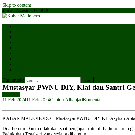
Skip to content
Jumat, Agustus 07, 2026
Parlemen
Kepatihan
Lesehan
Kaki Lima
Tugu
Titik Nol
Ngejaman
SiBakul
Salin Saja
Cari untuk:
Mustasyar PWNU DIY, Kiai dan Santri G
Headline
11 Feb 2024
11 Feb 2024
Chaidir Albanjari
Komentar
KABAR MALIOBORO – Mustasyar PWNU DIY KH Asyhari Abta bersam
Doa Pemilu Damai dilakukan saat pengajian rutin di Padukuhan Tega
Padukuhan Tegalsari yang sedang dibangun.