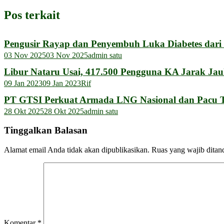
Pos terkait
Pengusir Rayap dan Penyembuh Luka Diabetes dar
03 Nov 2025
03 Nov 2025
admin satu
Libur Nataru Usai, 417.500 Pengguna KA Jarak Jau
09 Jan 2023
09 Jan 2023
Rif
PT GTSI Perkuat Armada LNG Nasional dan Pacu Tra
28 Okt 2025
28 Okt 2025
admin satu
Tinggalkan Balasan
Alamat email Anda tidak akan dipublikasikan.
Ruas yang wajib ditan
Komentar
*