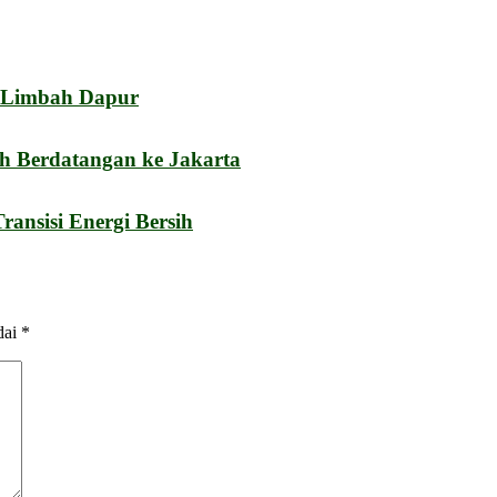
i Limbah Dapur
h Berdatangan ke Jakarta
nsisi Energi Bersih
dai
*