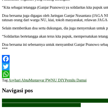
“Kita sebagai tetangga (Ganjar Pranowo) ya solidaritas kita pupuk u
Doa bersama juga digagas oleh Jaringan Ganjar Nusantara (JAGA NU
ratusan orang dari warga NU, kiai, tokoh masyarakat, relawan JAG
Selain memberikan doa serta dukungan, dia juga menyerukan untuk pem
“Solidaritas bertetangga akan terus kita pupuk, mempersatukan teta
Doa bersama ini sebenarnya untuk menyambut Ganjar Pranowo sebagai 
***
Facebook
Twitter
Tag
Asyhari Abta
Mustasyar PWNU DIY
Pemilu Damai
WhatsApp
Navigasi pos
Isu Dugaan Korupsi Pembelian Pesawat Mirage, Jubir Menhan Prabo
FKUB DIY Ingin Ada Paket Wisata Kerukunan