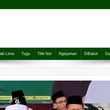
aki Lima
Tugu
Titik Nol
Ngejaman
SiBakul
Sa