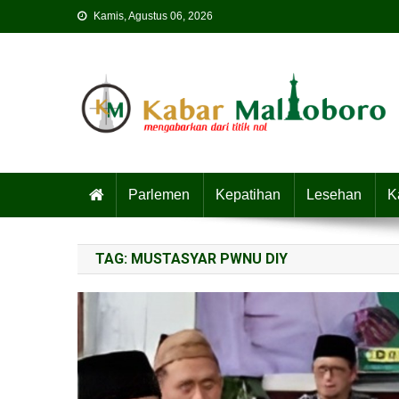
Skip
Kamis, Agustus 06, 2026
to
content
Parlemen
Kepatihan
Lesehan
K
TAG:
MUSTASYAR PWNU DIY