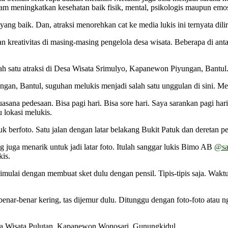
alam meningkatkan kesehatan baik fisik, mental, psikologis maupun emo
 yang baik. Dan, atraksi menorehkan cat ke media lukis ini ternyata dil
n kreativitas di masing-masing pengelola desa wisata. Beberapa di antar
alah satu atraksi di Desa Wisata Srimulyo, Kapanewon Piyungan, Bantul
, Bantul, suguhan melukis menjadi salah satu unggulan di sini. Meluk
sana pedesaan. Bisa pagi hari. Bisa sore hari. Saya sarankan pagi h
 lokasi melukis.
k berfoto. Satu jalan dengan latar belakang Bukit Patuk dan deretan 
 juga menarik untuk jadi latar foto. Itulah sanggar lukis Bimo AB
@sa
kis.
 dimulai dengan membuat sket dulu dengan pensil. Tipis-tipis saja. Wak
r benar-benar kering, tas dijemur dulu. Ditunggu dengan foto-foto ata
esa Wisata Pulutan, Kapanewon Wonosari, Gunungkidul.