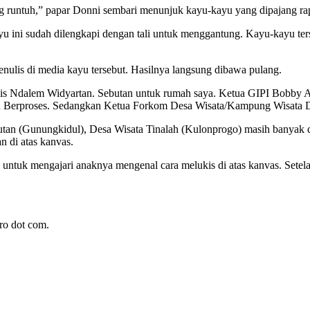
ang runtuh,” papar Donni sembari menunjuk kayu-kayu yang dipajang rap
u ini sudah dilengkapi dengan tali untuk menggantung. Kayu-kayu terse
enulis di media kayu tersebut. Hasilnya langsung dibawa pulang.
ulis Ndalem Widyartan. Sebutan untuk rumah saya. Ketua GIPI Bobby 
tu Berproses. Sedangkan Ketua Forkom Desa Wisata/Kampung Wisata DI
lutan (Gunungkidul), Desa Wisata Tinalah (Kulonprogo) masih banyak
n di atas kanvas.
 untuk mengajari anaknya mengenal cara melukis di atas kanvas. Setelah
oro dot com.