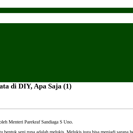
a di DIY, Apa Saja (1)
i oleh Menteri Parekraf Sandiaga S Uno.
u bentuk seni rupa adalah melukis. Melukis juga bisa menjadi sarana hea