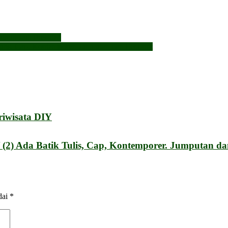
min Jadi Presiden
ulis, Cap, Kontemporer. Jumputan dan Ecoprint
riwisata DIY
(2) Ada Batik Tulis, Cap, Kontemporer. Jumputan da
dai
*