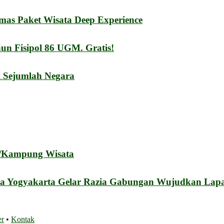
mas Paket Wisata Deep Experience
n Fisipol 86 UGM. Gratis!
i Sejumlah Negara
a/Kampung Wisata
a Yogyakarta Gelar Razia Gabungan Wujudkan Lapa
er
•
Kontak