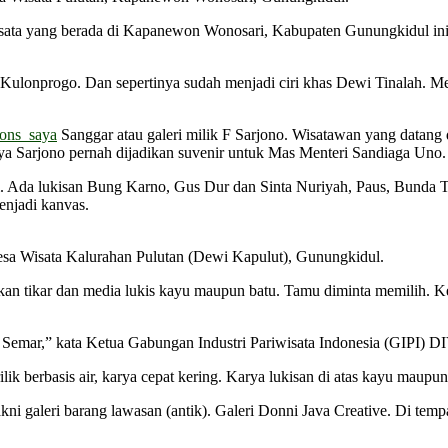
wisata yang berada di Kapanewon Wonosari, Kabupaten Gunungkidul in
, Kulonprogo. Dan sepertinya sudah menjadi ciri khas Dewi Tinalah. M
ons_saya
Sanggar atau galeri milik F Sarjono. Wisatawan yang datang 
rya Sarjono pernah dijadikan suvenir untuk Mas Menteri Sandiaga Uno.
i. Ada lukisan Bung Karno, Gus Dur dan Sinta Nuriyah, Paus, Bunda T
enjadi kanvas.
Desa Wisata Kalurahan Pulutan (Dewi Kapulut), Gunungkidul.
an tikar dan media lukis kayu maupun batu. Tamu diminta memilih. Kem
Semar,” kata Ketua Gabungan Industri Pariwisata Indonesia (GIPI) DI
k berbasis air, karya cepat kering. Karya lukisan di atas kayu maupun ba
akni galeri barang lawasan (antik). Galeri Donni Java Creative. Di temp