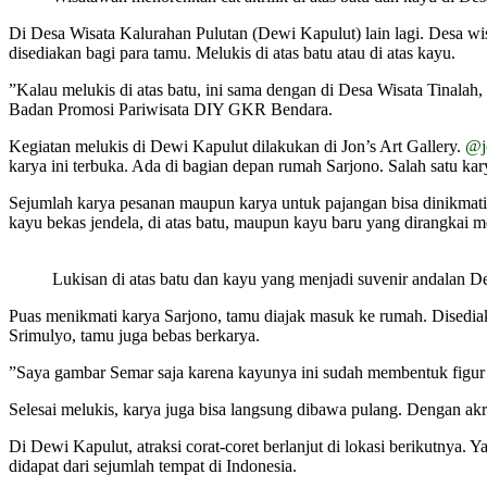
Di Desa Wisata Kalurahan Pulutan (Dewi Kapulut) lain lagi. Desa 
disediakan bagi para tamu. Melukis di atas batu atau di atas kayu.
”Kalau melukis di atas batu, ini sama dengan di Desa Wisata Tinalah
Badan Promosi Pariwisata DIY GKR Bendara.
Kegiatan melukis di Dewi Kapulut dilakukan di Jon’s Art Gallery.
@j
karya ini terbuka. Ada di bagian depan rumah Sarjono. Salah satu ka
Sejumlah karya pesanan maupun karya untuk pajangan bisa dinikmat
kayu bekas jendela, di atas batu, maupun kayu baru yang dirangkai m
Lukisan di atas batu dan kayu yang menjadi suvenir andalan 
Puas menikmati karya Sarjono, tamu diajak masuk ke rumah. Disediak
Srimulyo, tamu juga bebas berkarya.
”Saya gambar Semar saja karena kayunya ini sudah membentuk figur 
Selesai melukis, karya juga bisa langsung dibawa pulang. Dengan akrili
Di Dewi Kapulut, atraksi corat-coret berlanjut di lokasi berikutnya. Y
didapat dari sejumlah tempat di Indonesia.