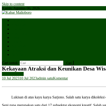
Skip to content
Kamis, Agustus 06, 2026
Parlemen
Kepatihan
Lesehan
Kaki Lima
Tugu
Titik Nol
Ngejaman
SiBakul
Salin Saja
Cari untuk:
Kekayaan Atraksi dan Keunikan Desa Wisat
Uncategorized
10 Jul 2023
10 Jul 2023
admin satu
Komentar
Lukisan di atas kayu karya Sarjono. Salah satu karya dikoleks
Seni rupa merupakan satu dari 17 subsektor ekonomi kreatif. Salah sat