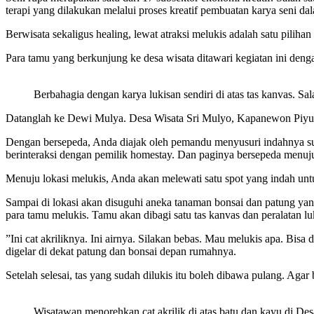
terapi yang dilakukan melalui proses kreatif pembuatan karya seni d
Berwisata sekaligus healing, lewat atraksi melukis adalah satu pilihan
Para tamu yang berkunjung ke desa wisata ditawari kegiatan ini denga
Berbahagia dengan karya lukisan sendiri di atas tas kanvas. S
Datanglah ke Dewi Mulya. Desa Wisata Sri Mulyo, Kapanewon Piyungan
Dengan bersepeda, Anda diajak oleh pemandu menyusuri indahnya sua
berinteraksi dengan pemilik homestay. Dan paginya bersepeda menuju
Menuju lokasi melukis, Anda akan melewati satu spot yang indah untu
Sampai di lokasi akan disuguhi aneka tanaman bonsai dan patung yang
para tamu melukis. Tamu akan dibagi satu tas kanvas dan peralatan lu
”Ini cat akriliknya. Ini airnya. Silakan bebas. Mau melukis apa. Bisa
digelar di dekat patung dan bonsai depan rumahnya.
Setelah selesai, tas yang sudah dilukis itu boleh dibawa pulang. Aga
Wisatawan menorehkan cat akrilik di atas batu dan kayu di D