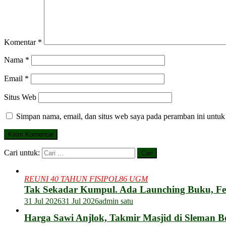
Komentar
*
Nama
*
Email
*
Situs Web
Simpan nama, email, dan situs web saya pada peramban ini untuk
Cari untuk:
REUNI 40 TAHUN FISIPOL86 UGM
Tak Sekadar Kumpul. Ada Launching Buku, F
31 Jul 2026
31 Jul 2026
admin satu
Harga Sawi Anjlok, Takmir Masjid di Sleman B