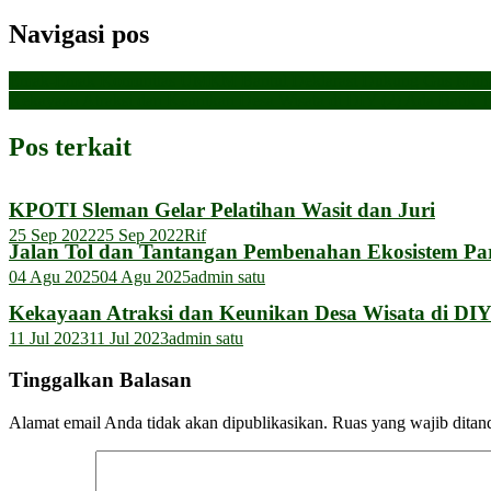
WhatsApp
Navigasi pos
Emak-Emak Komunitas UMKM Bantul Deklarasi Dukung Gus Muhai
Kekayaan Atraksi dan Keunikan Desa Wisata di DIY (2) Ada Batik T
Pos terkait
KPOTI Sleman Gelar Pelatihan Wasit dan Juri
25 Sep 2022
25 Sep 2022
Rif
Jalan Tol dan Tantangan Pembenahan Ekosistem Pa
04 Agu 2025
04 Agu 2025
admin satu
Kekayaan Atraksi dan Keunikan Desa Wisata di DIY 
11 Jul 2023
11 Jul 2023
admin satu
Tinggalkan Balasan
Alamat email Anda tidak akan dipublikasikan.
Ruas yang wajib ditan