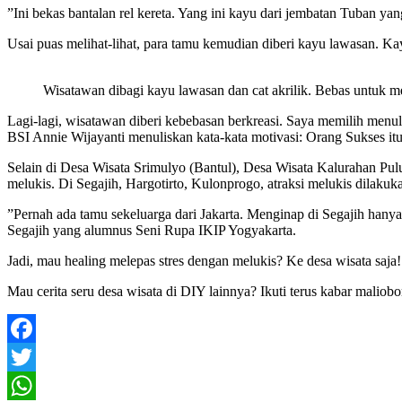
”Ini bekas bantalan rel kereta. Yang ini kayu dari jembatan Tuban y
Usai puas melihat-lihat, para tamu kemudian diberi kayu lawasan. Kay
Wisatawan dibagi kayu lawasan dan cat akrilik. Bebas untuk m
Lagi-lagi, wisatawan diberi kebebasan berkreasi. Saya memilih men
BSI Annie Wijayanti menuliskan kata-kata motivasi: Orang Sukses i
Selain di Desa Wisata Srimulyo (Bantul), Desa Wisata Kalurahan Pu
melukis. Di Segajih, Hargotirto, Kulonprogo, atraksi melukis dilakuka
”Pernah ada tamu sekeluarga dari Jakarta. Menginap di Segajih hanya
Segajih yang alumnus Seni Rupa IKIP Yogyakarta.
Jadi, mau healing melepas stres dengan melukis? Ke desa wisata saja!
Mau cerita seru desa wisata di DIY lainnya? Ikuti terus kabar maliob
Facebook
Twitter