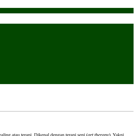
ling atau terapi. Dikenal dengan terapi seni (
art therapy
). Yakni