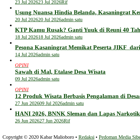
23 Jul 2026
23 Jul 2026
Rif
Usung Nuansa Hindia Belanda, Kasaningrat Ke
20 Jul 2026
20 Jul 2026
admin satu
KTP Kamu Rusak? Ganti Yuuk di Reuni 40 Tahu
18 Jul 2026
18 Jul 2026
admin satu
Pesona Kasaningrat Memikat Peserta JIKF dar
14 Jul 2026
admin satu
OPINI
Sawah di Mal, Etalase Desa Wisata
09 Jul 2026
admin satu
OPINI
12 Produk Wisata Berbasis Pengalaman di Des
27 Jun 2026
09 Jul 2026
admin satu
HANI 2026, BNNK Sleman dan Lapas Narkotik
26 Jun 2026
27 Jun 2026
Rif
Copyright © 2020 Kabar Malioboro •
Redaksi
•
Pedoman Media Sib