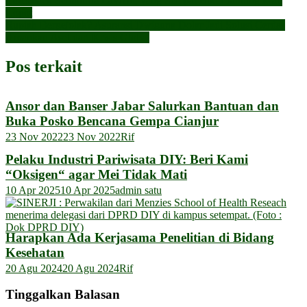
Comeback Sempurna LavAni, yang Sempat Bikin Jantung Mau
Copot
Rupiah Bergejolak? Asuransi Dwiguna Dolar Jadi Solusi Cerdas
Amankan Aset dari Krisis Global
Pos terkait
Ansor dan Banser Jabar Salurkan Bantuan dan
Buka Posko Bencana Gempa Cianjur
23 Nov 2022
23 Nov 2022
Rif
Pelaku Industri Pariwisata DIY: Beri Kami
“Oksigen“ agar Mei Tidak Mati
10 Apr 2025
10 Apr 2025
admin satu
Harapkan Ada Kerjasama Penelitian di Bidang
Kesehatan
20 Agu 2024
20 Agu 2024
Rif
Tinggalkan Balasan