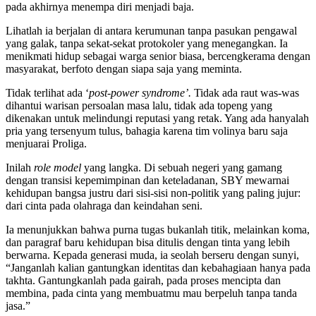
pada akhirnya menempa diri menjadi baja.
Lihatlah ia berjalan di antara kerumunan tanpa pasukan pengawal
yang galak, tanpa sekat-sekat protokoler yang menegangkan. Ia
menikmati hidup sebagai warga senior biasa, bercengkerama dengan
masyarakat, berfoto dengan siapa saja yang meminta.
Tidak terlihat ada ‘
post-power syndrome’.
Tidak ada raut was-was
dihantui warisan persoalan masa lalu, tidak ada topeng yang
dikenakan untuk melindungi reputasi yang retak. Yang ada hanyalah
pria yang tersenyum tulus, bahagia karena tim volinya baru saja
menjuarai Proliga.
Inilah
role model
yang langka. Di sebuah negeri yang gamang
dengan transisi kepemimpinan dan keteladanan, SBY mewarnai
kehidupan bangsa justru dari sisi-sisi non-politik yang paling jujur:
dari cinta pada olahraga dan keindahan seni.
Ia menunjukkan bahwa purna tugas bukanlah titik, melainkan koma,
dan paragraf baru kehidupan bisa ditulis dengan tinta yang lebih
berwarna. Kepada generasi muda, ia seolah berseru dengan sunyi,
“Janganlah kalian gantungkan identitas dan kebahagiaan hanya pada
takhta. Gantungkanlah pada gairah, pada proses mencipta dan
membina, pada cinta yang membuatmu mau berpeluh tanpa tanda
jasa.”