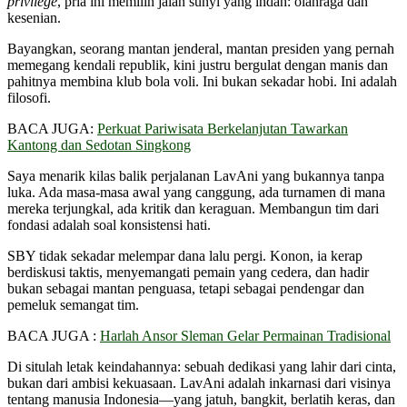
privilege
, pria ini memilih jalan sunyi yang indah: olahraga dan
kesenian.
Bayangkan, seorang mantan jenderal, mantan presiden yang pernah
memegang kendali republik, kini justru bergulat dengan manis dan
pahitnya membina klub bola voli. Ini bukan sekadar hobi. Ini adalah
filosofi.
BACA JUGA:
Perkuat Pariwisata Berkelanjutan Tawarkan
Kantong dan Sedotan Singkong
Saya menarik kilas balik perjalanan LavAni yang bukannya tanpa
luka. Ada masa-masa awal yang canggung, ada turnamen di mana
mereka terjungkal, ada kritik dan keraguan. Membangun tim dari
fondasi adalah soal konsistensi hati.
SBY tidak sekadar melempar dana lalu pergi. Konon, ia kerap
berdiskusi taktis, menyemangati pemain yang cedera, dan hadir
bukan sebagai mantan penguasa, tetapi sebagai pendengar dan
pemeluk semangat tim.
BACA JUGA :
Harlah Ansor Sleman Gelar Permainan Tradisional
Di situlah letak keindahannya: sebuah dedikasi yang lahir dari cinta,
bukan dari ambisi kekuasaan. LavAni adalah inkarnasi dari visinya
tentang manusia Indonesia—yang jatuh, bangkit, berlatih keras, dan