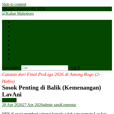
Skip to content
Minggu, Agustus 09, 2026
Parlemen
Kepatihan
Lesehan
Kaki Lima
Tugu
Titik Nol
Ngejaman
SiBakul
Salin Saja
Cari untuk:
Catatan dari Final ProLiga 2026 di Among Rogo (2-
Habis)
Sosok Penting di Balik (Kemenangan)
LavAni
Headline
28 Apr 2026
27 Apr 2026
admin satu
Komentar
SBY (kanan) memberi selamat kepada salah satu pemain LavAni,