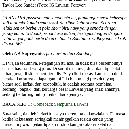
Taylor Lee Sander (Foto: IG LavAni.Forever)
DI ANTARA pusaran emosi manusia itu, pandangan saya beberapa
kali tertumbuk pada satu sosok di tribun kehormatan. Seorang
lelaki senior berbalut polo short biru navy yang senada dengan
jersey kami. Ia duduk, senantiasa kalem, bertepuk tangan dengan
wibawa yang tak perlu dicari—Susilo Bambang Yudhoyono. Akrab
disapa SBY.
Oleh: AK Supriyanto
,
fan LavAni dari Bandung
Di wajah teduhnya, ketegangan itu ada. Ia tidak bisa bersembunyi
dari bahasa raut yang jujur. Di sudut matanya, di tarikan tipis otot
rahangnya, di situ seperti tertulis “Saya ikut merasakan setiap detik
neraka dan surga di lapangan ini.” Ia bukan lagi presiden yang
bicara soal inflasi dan geopolitik, ia adalah seorang pembina,
seorang “bapak” dari keluarga besar LavAni yang anak-anaknya
sedang bertarung hidup-mati di hadapannya.
BACA SERI 1 :
Comeback Sempurna LavAni
Saya salut, dan lebih dari itu, saya merenung dalam-dalam. Di masa
ketika kekuasaan seringkali meninggalkan residu candu yang
meracuni jiwa, lipatan-lipatan rindu akan protokoler ketat dan