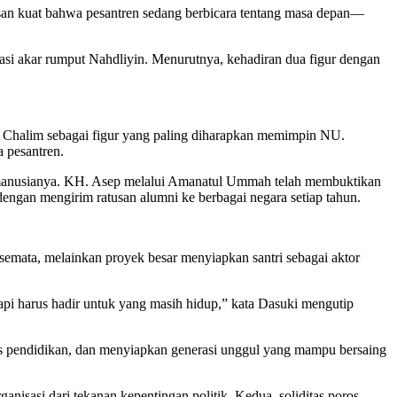
esan kuat bahwa pesantren sedang berbicara tentang masa depan—
si akar rumput Nahdliyin. Menurutnya, kehadiran dua figur dengan
 Chalim sebagai figur yang paling diharapkan memimpin NU.
a pesantren.
a manusianya. KH. Asep melalui Amanatul Ummah telah membuktikan
engan mengirim ratusan alumni ke berbagai negara setiap tahun.
l semata, melainkan proyek besar menyiapkan santri sebagai aktor
pi harus hadir untuk yang masih hidup,” kata Dasuki mengutip
ses pendidikan, dan menyiapkan generasi unggul yang mampu bersaing
nisasi dari tekanan kepentingan politik. Kedua, soliditas poros