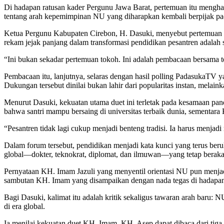
Di hadapan ratusan kader Pergunu Jawa Barat, pertemuan itu mengha
tentang arah kepemimpinan NU yang diharapkan kembali berpijak pad
Ketua Pergunu Kabupaten Cirebon, H. Dasuki, menyebut pertemuan t
rekam jejak panjang dalam transformasi pendidikan pesantren adala
“Ini bukan sekadar pertemuan tokoh. Ini adalah pembacaan bersama te
Pembacaan itu, lanjutnya, selaras dengan hasil polling PadasukaT
Dukungan tersebut dinilai bukan lahir dari popularitas instan, melain
Menurut Dasuki, kekuatan utama duet ini terletak pada kesamaan 
bahwa santri mampu bersaing di universitas terbaik dunia, sementar
“Pesantren tidak lagi cukup menjadi benteng tradisi. Ia harus menjad
Dalam forum tersebut, pendidikan menjadi kata kunci yang terus berul
global—dokter, teknokrat, diplomat, dan ilmuwan—yang tetap berakar
Pernyataan KH. Imam Jazuli yang menyentil orientasi NU pun menjad
sambutan KH. Imam yang disampaikan dengan nada tegas di hadapan
Bagi Dasuki, kalimat itu adalah kritik sekaligus tawaran arah bar
di era global.
Ia menilai kekuatan duet KH. Imam–KH. Asep dapat dibaca dari tiga p