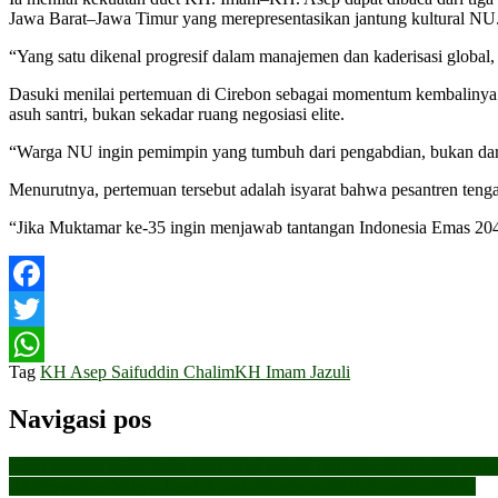
Jawa Barat–Jawa Timur yang merepresentasikan jantung kultural NU.
“Yang satu dikenal progresif dalam manajemen dan kaderisasi global, y
Dasuki menilai pertemuan di Cirebon sebagai momentum kembalinya 
asuh santri, bukan sekadar ruang negosiasi elite.
“Warga NU ingin pemimpin yang tumbuh dari pengabdian, bukan dari 
Menurutnya, pertemuan tersebut adalah isyarat bahwa pesantren te
“Jika Muktamar ke-35 ingin menjawab tantangan Indonesia Emas 2045
Facebook
Twitter
Tag
KH Asep Saifuddin Chalim
KH Imam Jazuli
WhatsApp
Navigasi pos
Bima Enduro ECR-3000 dan Cerita Motor Trail Listrik Pertama Kar
Akhirnya Gus Yahya Tunduk pada Roadmap Islah Syuriah PBNU