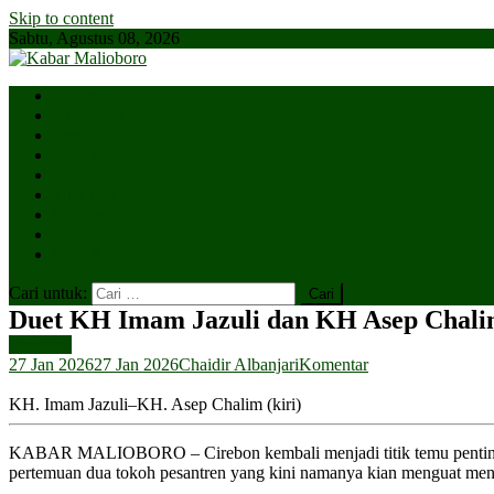
Skip to content
Sabtu, Agustus 08, 2026
Parlemen
Kepatihan
Lesehan
Kaki Lima
Tugu
Titik Nol
Ngejaman
SiBakul
Salin Saja
Cari untuk:
Duet KH Imam Jazuli dan KH Asep Chal
Headline
27 Jan 2026
27 Jan 2026
Chaidir Albanjari
Komentar
KH. Imam Jazuli–KH. Asep Chalim (kiri)
KABAR MALIOBORO – Cirebon kembali menjadi titik temu penting da
pertemuan dua tokoh pesantren yang kini namanya kian menguat me