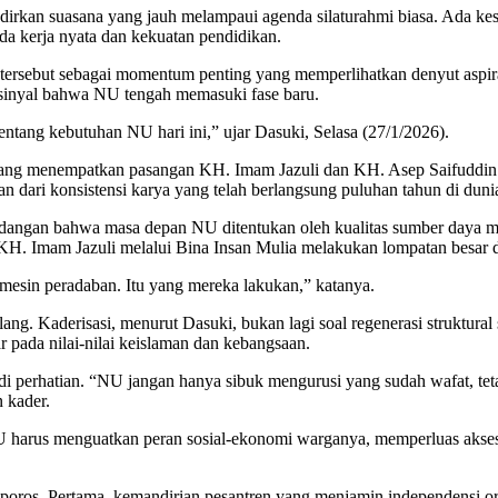
dirkan suasana yang jauh melampaui agenda silaturahmi biasa. Ada k
a kerja nyata dan kekuatan pendidikan.
ersebut sebagai momentum penting yang memperlihatkan denyut aspira
h sinyal bahwa NU tengah memasuki fase baru.
ntang kebutuhan NU hari ini,” ujar Dasuki, Selasa (27/1/2026).
V yang menempatkan pasangan KH. Imam Jazuli dan KH. Asep Saifuddin
kan dari konsistensi karya yang telah berlangsung puluhan tahun di duni
pandangan bahwa masa depan NU ditentukan oleh kualitas sumber day
a KH. Imam Jazuli melalui Bina Insan Mulia melakukan lompatan besar d
i mesin peradaban. Itu yang mereka lakukan,” katanya.
ang. Kaderisasi, menurut Dasuki, bukan lagi soal regenerasi struktura
 pada nilai-nilai keislaman dan kebangsaan.
i perhatian. “NU jangan hanya sibuk mengurusi yang sudah wafat, teta
 kader.
u: NU harus menguatkan peran sosial-ekonomi warganya, memperluas ak
oros. Pertama, kemandirian pesantren yang menjamin independensi orga