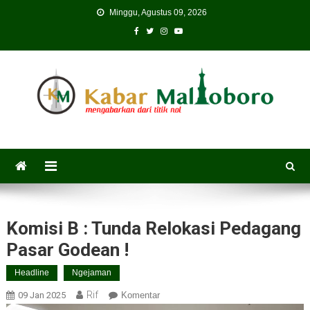
Skip
Minggu, Agustus 09, 2026
to
content
Komisi B : Tunda Relokasi Pedagang
Pasar Godean !
Headline
Ngejaman
Rif
09 Jan 2025
Komentar