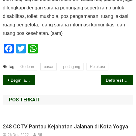
dilengkapi dengan sarana penunjang seperti ramp untuk
disabilitas, toilet, mushola, pos pengamanan, ruang laktasi,
ruang pengelola, ruang sarana informasi komunikasi dan
ruang pos kesehatan. (sam)
Facebook
Twitter
WhatsApp
Tag
Godean
pasar
pedagang
Relokasi
Navigasi
Beginilah (Homestay) Desa Wisata
Deforestasi di Merapi, Sultan Pimpin Reboisasi
pos
POS TERKAIT
248 CCTV Pantau Kejahatan Jalanan di Kota Yogya
26 Des 2022
Rif