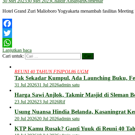
30 Mei 2023
30 Mei 2023
Chaidir Albanjari
Komentar
Hotel Grand Zuri Malioboro Yogyakarta menambah fasilitas Meetin
Facebook
Twitter
Lanjutkan baca
WhatsApp
Cari untuk:
REUNI 40 TAHUN FISIPOL86 UGM
Tak Sekadar Kumpul. Ada Launching Buku, F
31 Jul 2026
31 Jul 2026
admin satu
Harga Sawi Anjlok, Takmir Masjid di Sleman B
23 Jul 2026
23 Jul 2026
Rif
Usung Nuansa Hindia Belanda, Kasaningrat Ke
20 Jul 2026
20 Jul 2026
admin satu
KTP Kamu Rusak? Ganti Yuuk di Reuni 40 Tahu