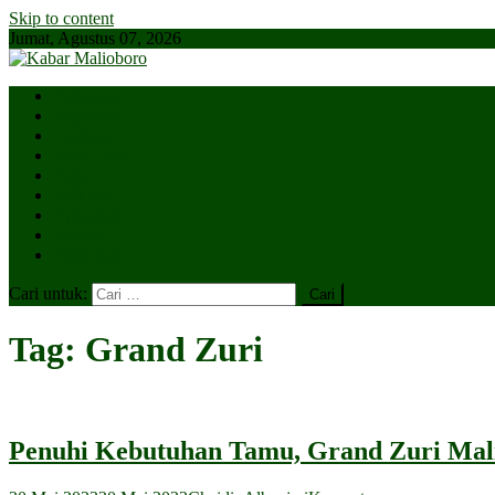
Skip to content
Jumat, Agustus 07, 2026
Parlemen
Kepatihan
Lesehan
Kaki Lima
Tugu
Titik Nol
Ngejaman
SiBakul
Salin Saja
Cari untuk:
Tag:
Grand Zuri
Penuhi Kebutuhan Tamu, Grand Zuri Ma