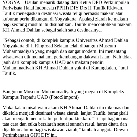
YOGYA – Usulan menarik datang dari Ketua DPD Perkumpulan
Pariwisata Halal Indonesia (PPHI) DIY Drs H Taufik Ridwan.
Taufik menegaskan destinasi wisata religi berbasis makam atau
kuburan perlu dibangun di Yogyakarta. Apalagi ziarah ke makam
bagi seorang muslim itu disunahkan. Taufik mencontohkan makam
KH Ahmad Dahlan sebagai salah satu destinasinya.
“Sebagai contoh, di komplek kampus Universitas Ahmad Dahlan
Yogyakarta di Jl Ringroad Selatan telah dibangun Museum
Muhammadiyah yang megah dan sangat modern. Ini menantang
wisatawan utk memahami perkembangan dakwah Islam. Nah tidak
jauh dari komplek kampus UAD ada makam pendiri
Muhammadiyah KH Ahmad Dahlan yakni di Karangkajen, “urai
Taufik.
Bangunan Museum Muhammadiyah yang megah di Kompleks
Kampus Terpadu UAD (Foto:Simponi)
Maka kalau misalnya makam KH Ahmad Dahlan itu dikemas dan
dikelola menjadi destinasi wisata ziarah, lanjut Taufik, barangkali
akan menjadi menarik. Ini perlu dipraktekkan. “Tetapi bagaimana
tata cara dan etika berziarah sesuai sunnah rasul, harus ditata dan
dijadikan aturan bagi wisatawan ziarah,” tambah anggota Dewan
Pertimbangan GIPI DIY ini.