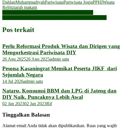
Dahlan
Muhammadiyah
Pariwisata
Pariwisata Jogja
PPHI
Wisata
Reliji
ziarah makam
Navigasi
KH Said Aqil Siroj Raih Anugerah “Pejuang NU”
The New Eat Bulaga Indonesia, Tontonan Seru di ANTV
pos
Pos terkait
Perlu Reformasi Produk Wisata dan Dirigen yang
Mengorkestrasi Pariwisata DIY
26 Agu 2025
26 Agu 2025
admin satu
Pesona Kasaningrat Memikat Peserta JIKF dari
Sejumlah Negara
14 Jul 2026
admin satu
Nataru, Konsumsi BBM dan LPG di Jateng dan
DIY Naik. Puncaknya Lebih Awal
02 Jan 2023
02 Jan 2023
Rif
Tinggalkan Balasan
Alamat email Anda tidak akan dipublikasikan.
Ruas yang wajib