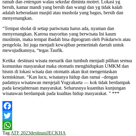
ramah dan
entengan
walau sekedar diminta motret. Lokasi yg
bersih, kamar mandi yang bersih dan wangi dan yg tidak kalah
adalah keberadaan masjid atau mushola yang bagus, bersih dan
menyenangkan.
“Tempat sholat di setiap pariwisata harus ada, nyaman dan
menyenangkan. Karena mayoritas yang berwisata Ini kaum
muslimin, maka tempat ibadah bisa diprogram oleh Pokdarwis atau
pengelola. Ini juga menjadi kewajiban pemerintah daerah untuk
mewujudkannya, “tegas Taufik.
Ketika destinasi wisata menarik dan tumbuh menjadi pilihan semua
komunitas masyarakat maka otomatis menghidupkan UMKM dan
bisnis di lokasi wisata dan otomatis akan ikut mengentaskan
kemiskinan. “Kan lucu, wisatanya hidup dan ramai –dengan
padatnya wisatawan menjejali Yogyakarta — kok tidak berdampak
pada kesejahteraan masyarakat. Seharusnya kuantitas kunjungan
wisatawan berdampak pada kualitas hidup masyarakat. ” ***
Facebook
Twitter
Tag
ATF 2023
destinasi
JEC
KHA
WhatsApp