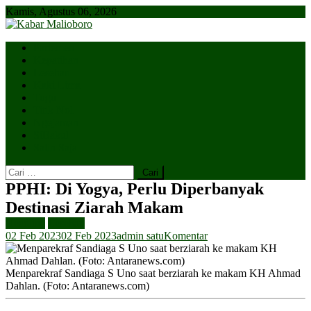
Skip
Kamis, Agustus 06, 2026
to
content
Parlemen
Kepatihan
Lesehan
Kaki Lima
Tugu
Titik Nol
Ngejaman
SiBakul
Salin Saja
Cari
untuk:
PPHI: Di Yogya, Perlu Diperbanyak
Destinasi Ziarah Makam
Headline
Lesehan
02 Feb 2023
02 Feb 2023
admin satu
Komentar
Menparekraf Sandiaga S Uno saat berziarah ke makam KH Ahmad
Dahlan. (Foto: Antaranews.com)