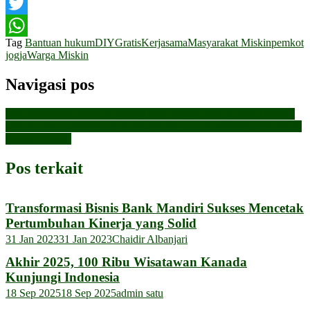
Facebook
Twitter
Tag
Bantuan hukum
DIY
Gratis
Kerjasama
Masyarakat Miskin
pemkot
WhatsApp
jogja
Warga Miskin
Navigasi pos
Jadi Soundtrack Film, NDarboy Rilis Single Baru ‘Cidro Asmoro’
Jadi Fondasi Kebangsaan, Erick Thohir Usul Porseni NU Diadakan
Setiap 3 Tahun
Pos terkait
Transformasi Bisnis Bank Mandiri Sukses Mencetak
Pertumbuhan Kinerja yang Solid
31 Jan 2023
31 Jan 2023
Chaidir Albanjari
Akhir 2025, 100 Ribu Wisatawan Kanada
Kunjungi Indonesia
18 Sep 2025
18 Sep 2025
admin satu