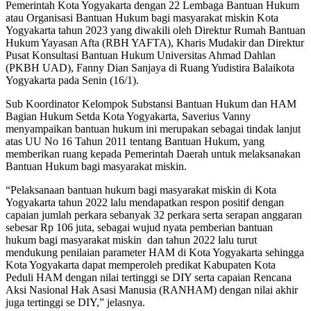
Pemerintah Kota Yogyakarta dengan 22 Lembaga Bantuan Hukum
atau Organisasi Bantuan Hukum bagi masyarakat miskin Kota
Yogyakarta tahun 2023 yang diwakili oleh Direktur Rumah Bantuan
Hukum Yayasan Afta (RBH YAFTA), Kharis Mudakir dan Direktur
Pusat Konsultasi Bantuan Hukum Universitas Ahmad Dahlan
(PKBH UAD), Fanny Dian Sanjaya di Ruang Yudistira Balaikota
Yogyakarta pada Senin (16/1).
Sub Koordinator Kelompok Substansi Bantuan Hukum dan HAM
Bagian Hukum Setda Kota Yogyakarta, Saverius Vanny
menyampaikan bantuan hukum ini merupakan sebagai tindak lanjut
atas UU No 16 Tahun 2011 tentang Bantuan Hukum, yang
memberikan ruang kepada Pemerintah Daerah untuk melaksanakan
Bantuan Hukum bagi masyarakat miskin.
“Pelaksanaan bantuan hukum bagi masyarakat miskin di Kota
Yogyakarta tahun 2022 lalu mendapatkan respon positif dengan
capaian jumlah perkara sebanyak 32 perkara serta serapan anggaran
sebesar Rp 106 juta, sebagai wujud nyata pemberian bantuan
hukum bagi masyarakat miskin dan tahun 2022 lalu turut
mendukung penilaian parameter HAM di Kota Yogyakarta sehingga
Kota Yogyakarta dapat memperoleh predikat Kabupaten Kota
Peduli HAM dengan nilai tertinggi se DIY serta capaian Rencana
Aksi Nasional Hak Asasi Manusia (RANHAM) dengan nilai akhir
juga tertinggi se DIY,” jelasnya.