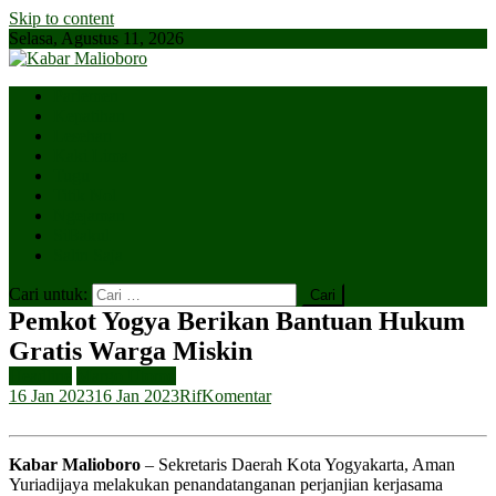
Skip to content
Selasa, Agustus 11, 2026
Parlemen
Kepatihan
Lesehan
Kaki Lima
Tugu
Titik Nol
Ngejaman
SiBakul
Salin Saja
Cari untuk:
Pemkot Yogya Berikan Bantuan Hukum
Gratis Warga Miskin
Headline
Margo Utomo
16 Jan 2023
16 Jan 2023
Rif
Komentar
Kabar Malioboro
– Sekretaris Daerah Kota Yogyakarta, Aman
Yuriadijaya melakukan penandatanganan perjanjian kerjasama