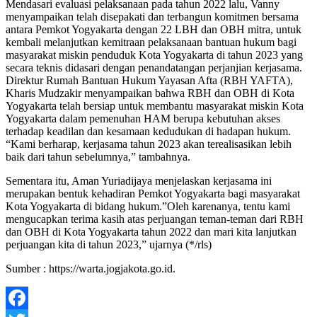
Mendasari evaluasi pelaksanaan pada tahun 2022 lalu, Vanny
menyampaikan telah disepakati dan terbangun komitmen bersama
antara Pemkot Yogyakarta dengan 22 LBH dan OBH mitra, untuk
kembali melanjutkan kemitraan pelaksanaan bantuan hukum bagi
masyarakat miskin penduduk Kota Yogyakarta di tahun 2023 yang
secara teknis didasari dengan penandatangan perjanjian kerjasama.
Direktur Rumah Bantuan Hukum Yayasan Afta (RBH YAFTA),
Kharis Mudzakir menyampaikan bahwa RBH dan OBH di Kota
Yogyakarta telah bersiap untuk membantu masyarakat miskin Kota
Yogyakarta dalam pemenuhan HAM berupa kebutuhan akses
terhadap keadilan dan kesamaan kedudukan di hadapan hukum.
“Kami berharap, kerjasama tahun 2023 akan terealisasikan lebih
baik dari tahun sebelumnya,” tambahnya.
Sementara itu, Aman Yuriadijaya menjelaskan kerjasama ini
merupakan bentuk kehadiran Pemkot Yogyakarta bagi masyarakat
Kota Yogyakarta di bidang hukum.”Oleh karenanya, tentu kami
mengucapkan terima kasih atas perjuangan teman-teman dari RBH
dan OBH di Kota Yogyakarta tahun 2022 dan mari kita lanjutkan
perjuangan kita di tahun 2023,” ujarnya (*/rls)
Sumber : https://warta.jogjakota.go.id.