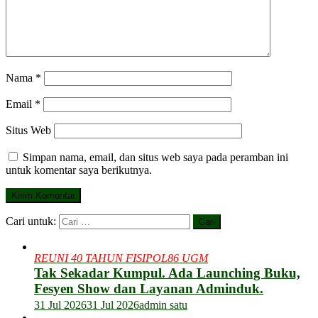
Nama
*
Email
*
Situs Web
Simpan nama, email, dan situs web saya pada peramban ini
untuk komentar saya berikutnya.
Cari untuk:
REUNI 40 TAHUN FISIPOL86 UGM
Tak Sekadar Kumpul. Ada Launching Buku,
Fesyen Show dan Layanan Adminduk.
31 Jul 2026
31 Jul 2026
admin satu