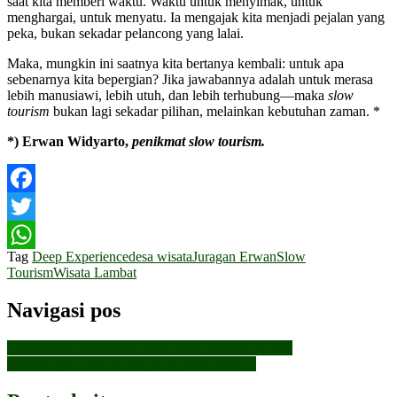
saat kita memberi waktu. Waktu untuk menyimak, untuk
menghargai, untuk menyatu. Ia mengajak kita menjadi pejalan yang
peka, bukan sekadar pelancong yang lalai.
Maka, mungkin ini saatnya kita bertanya kembali: untuk apa
sebenarnya kita bepergian? Jika jawabannya adalah untuk merasa
lebih manusiawi, lebih utuh, dan lebih terhubung—maka
slow
tourism
bukan lagi sekadar pilihan, melainkan kebutuhan zaman. *
*) Erwan Widyarto,
penikmat slow tourism.
Facebook
Twitter
Tag
Deep Experience
desa wisata
Juragan Erwan
Slow
WhatsApp
Tourism
Wisata Lambat
Navigasi pos
Tantangan Pengembangan Desa Wisata di DIY
Kekeringan dan Hujan yang Disia-siakan