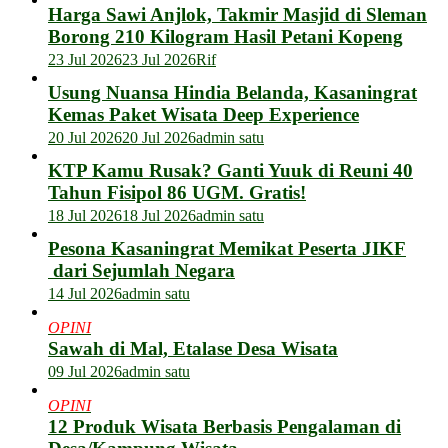
Harga Sawi Anjlok, Takmir Masjid di Sleman
Borong 210 Kilogram Hasil Petani Kopeng
23 Jul 2026
23 Jul 2026
Rif
Usung Nuansa Hindia Belanda, Kasaningrat
Kemas Paket Wisata Deep Experience
20 Jul 2026
20 Jul 2026
admin satu
KTP Kamu Rusak? Ganti Yuuk di Reuni 40
Tahun Fisipol 86 UGM. Gratis!
18 Jul 2026
18 Jul 2026
admin satu
Pesona Kasaningrat Memikat Peserta JIKF
dari Sejumlah Negara
14 Jul 2026
admin satu
OPINI
Sawah di Mal, Etalase Desa Wisata
09 Jul 2026
admin satu
OPINI
12 Produk Wisata Berbasis Pengalaman di