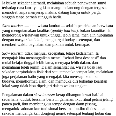
Ia bukan sekadar alternatif, melainkan sebuah perlawanan sunyi
terhadap cara lama yang kian usang: melancong dengan tergesa,
memotret tanpa menyerap makna, datang hanya untuk pergi,
singgah tanpa pernah sungguh hadir.
Slow tourism
— atau wisata lambat — adalah pendekatan berwisata
yang mengutamakan kualitas (
quality tourism
), bukan kuantitas. Ia
mendorong wisatawan untuk tinggal lebih lama, menjalin hubungan
dengan masyarakat lokal, menghargai budaya setempat, dan
memberi waktu bagi alam dan pikiran untuk bernapas.
Slow tourism
tidak menjual kecepatan, tetapi kedalaman. Ia
mengajak kita menanggalkan mental “sehari lima destinasi” dan
mulai belajar tinggal lebih lama, menyapa lebih dalam, dan
memahami lebih jernih. Dalam semangat ini, wisata tidak lagi
sekadar perpindahan fisik dari satu tempat ke tempat lain, melainkan
juga perjalanan batin yang mengajak kita meresapi keunikan
budaya, menghormati alam, dan membuka diri terhadap kearifan
lokal yang tidak bisa dipelajari dalam waktu singkat.
Pengalaman dalam
slow tourism
kerap dibangun lewat hal-hal
sederhana: duduk bersama berlatih gamelan, ikut ritual petani jelang
panen padi, ikut membungkus tempe dengan daun pisang,
mengaduk adonan kue tradisional bersama ibu-ibu di desa, atau
sekadar mendengarkan dongeng nenek setempat tentang hutan dan