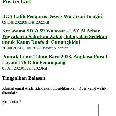
Pos terkait
BCA Latih Pengurus Deswis Wukirsari Imogiri
09 Des 2022
09 Des 2022
Rif
Kerjasama SDIA 59 Wonosari–LAZ Al Azhar
Yogyakarta Salurkan Zakat, Infaq, dan Sedekah
untuk Kaum Duafa di Gunungkidul
20 Jul 2024
20 Jul 2024
Chaidir Albanjari
Puncak Libur Tahun Baru 2023, Angkasa Pura I
Layani 176 Ribu Penumpang
01 Jan 2023
01 Jan 2023
Rif
Tinggalkan Balasan
Alamat email Anda tidak akan dipublikasikan.
Ruas yang wajib
ditandai
*
Komentar
*