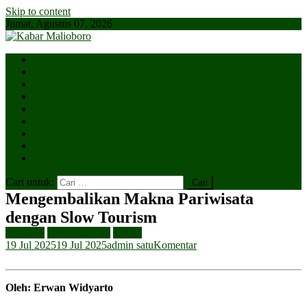
Skip to content
Jumat, Agustus 07, 2026
Parlemen
Kepatihan
Lesehan
Kaki Lima
Tugu
Titik Nol
Ngejaman
SiBakul
Salin Saja
Cari untuk:
Mengembalikan Makna Pariwisata
dengan Slow Tourism
Headline
Uncategorized
Wisata
19 Jul 2025
19 Jul 2025
admin satu
Komentar
Oleh: Erwan Widyarto