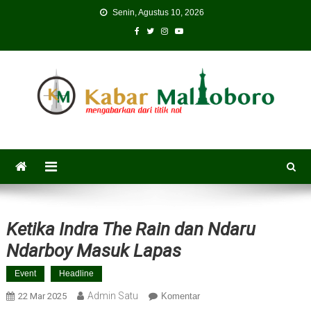
Skip
Senin, Agustus 10, 2026
to
content
Ketika Indra The Rain dan Ndaru
Ndarboy Masuk Lapas
Event
Headline
Admin Satu
22 Mar 2025
Komentar