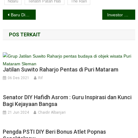
Ndaru
Terlatih Patah Hati
The Rain
Navigasi
Baru Dibuka, Dua Jam Langsung Ludes
Investor BMRI Sumrigah, Dividen Rp 43,51 Triliun Cair
pos
POS TERKAIT
Jatilan Suwito Raharjo Pentas di Puri Mataram
06 Des 2021
Rif
Senator DIY Hafidh Asrom : Guru Inspirasi dan Kunci
Bagi Kejayaan Bangsa
21 Jun 2024
Chaidir Albanjari
Pengda PSTI DIY Beri Bonus Atlet Popnas