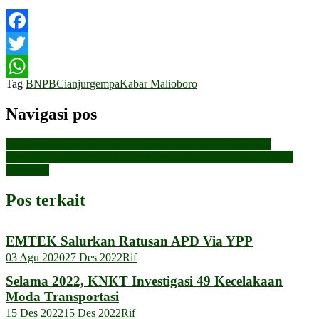
Facebook
Twitter
Tag
BNPB
Cianjur
gempa
Kabar Malioboro
WhatsApp
Navigasi pos
Ulang Tahun, Badui Ria Remaja Hibur Masyarakat Gerjen
Bantu Korban Gempa Cianjur, Mensos Risma Kerahkan Semua
Kekuatan
Pos terkait
EMTEK Salurkan Ratusan APD Via YPP
03 Agu 2020
27 Des 2022
Rif
Selama 2022, KNKT Investigasi 49 Kecelakaan
Moda Transportasi
15 Des 2022
15 Des 2022
Rif