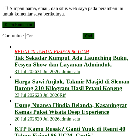
Simpan nama, email, dan situs web saya pada peramban ini
untuk komentar saya berikutnya.
Cari untuk:
REUNI 40 TAHUN FISIPOL86 UGM
Tak Sekadar Kumpul. Ada Launching Buku,
Fesyen Show dan Layanan Adminduk.
31 Jul 2026
31 Jul 2026
admin satu
Harga Sawi Anjlok, Takmir Masjid di Sleman
Borong 210 Kilogram Hasil Petani Kopeng
23 Jul 2026
23 Jul 2026
Rif
Usung Nuansa Hindia Belanda, Kasaningrat
Kemas Paket Wisata Deep Experience
20 Jul 2026
20 Jul 2026
admin satu
KTP Kamu Rusak? Ganti Yuuk di Reuni 40
Tahun Fisipol 86 UGM. Gratis!