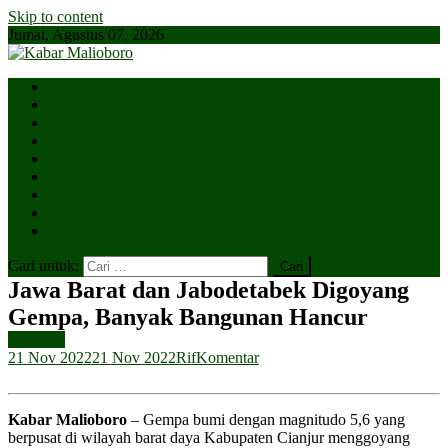
Skip to content
Jumat, Agustus 07, 2026
Parlemen
Kepatihan
Lesehan
Kaki Lima
Tugu
Titik Nol
Ngejaman
SiBakul
Salin Saja
Cari untuk:
Jawa Barat dan Jabodetabek Digoyang
Gempa, Banyak Bangunan Hancur
Headline
21 Nov 2022
21 Nov 2022
Rif
Komentar
Kabar Malioboro
– Gempa bumi dengan magnitudo 5,6 yang
berpusat di wilayah barat daya Kabupaten Cianjur menggoyang