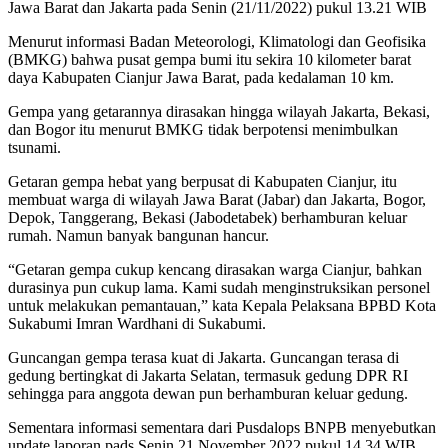
Jawa Barat dan Jakarta pada Senin (21/11/2022) pukul 13.21 WIB
Menurut informasi Badan Meteorologi, Klimatologi dan Geofisika
(BMKG) bahwa pusat gempa bumi itu sekira 10 kilometer barat
daya Kabupaten Cianjur Jawa Barat, pada kedalaman 10 km.
Gempa yang getarannya dirasakan hingga wilayah Jakarta, Bekasi,
dan Bogor itu menurut BMKG tidak berpotensi menimbulkan
tsunami.
Getaran gempa hebat yang berpusat di Kabupaten Cianjur, itu
membuat warga di wilayah Jawa Barat (Jabar) dan Jakarta, Bogor,
Depok, Tanggerang, Bekasi (Jabodetabek) berhamburan keluar
rumah. Namun banyak bangunan hancur.
“Getaran gempa cukup kencang dirasakan warga Cianjur, bahkan
durasinya pun cukup lama. Kami sudah menginstruksikan personel
untuk melakukan pemantauan,” kata Kepala Pelaksana BPBD Kota
Sukabumi Imran Wardhani di Sukabumi.
Guncangan gempa terasa kuat di Jakarta. Guncangan terasa di
gedung bertingkat di Jakarta Selatan, termasuk gedung DPR RI
sehingga para anggota dewan pun berhamburan keluar gedung.
Sementara informasi sementara dari Pusdalops BNPB menyebutkan
update laporan pads Senin 21 November 2022 pukul 14.34 WIB