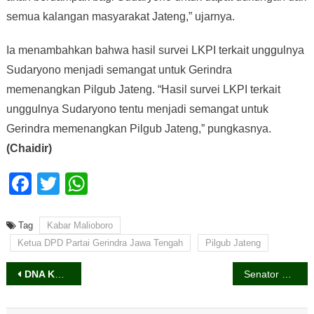
semua kalangan masyarakat Jateng,” ujarnya.
Ia menambahkan bahwa hasil survei LKPI terkait unggulnya
Sudaryono menjadi semangat untuk Gerindra
memenangkan Pilgub Jateng. “Hasil survei LKPI terkait
unggulnya Sudaryono tentu menjadi semangat untuk
Gerindra memenangkan Pilgub Jateng,” pungkasnya.
(Chaidir)
Facebook
Twitter
WhatsApp
Tag
Kabar Malioboro
Ketua DPD Partai Gerindra Jawa Tengah
Pilgub Jateng
Navigasi
DNA Kulonprogo Ada di Desa Wisata
Senator DIY Hafidh Asrom : Guru Inspirasi dan Kunci Bagi Kejayaan Bangsa
pos