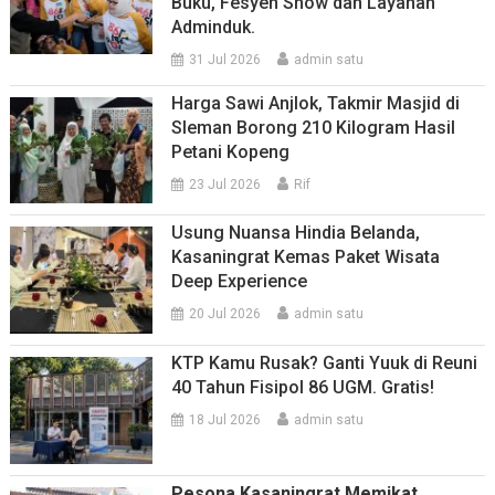
Buku, Fesyen Show dan Layanan
Adminduk.
31 Jul 2026
admin satu
Harga Sawi Anjlok, Takmir Masjid di
Sleman Borong 210 Kilogram Hasil
Petani Kopeng
23 Jul 2026
Rif
Usung Nuansa Hindia Belanda,
Kasaningrat Kemas Paket Wisata
Deep Experience
20 Jul 2026
admin satu
KTP Kamu Rusak? Ganti Yuuk di Reuni
40 Tahun Fisipol 86 UGM. Gratis!
18 Jul 2026
admin satu
Pesona Kasaningrat Memikat