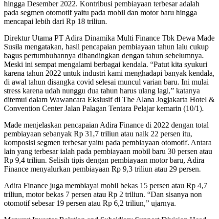
hingga Desember 2022. Kontribusi pembiayaan terbesar adalah
pada segmen otomotif yaitu pada mobil dan motor baru hingga
mencapai lebih dari Rp 18 triliun.
Direktur Utama PT Adira Dinamika Multi Finance Tbk Dewa Made
Susila mengatakan, hasil pencapaian pembiayaan tahun lalu cukup
bagus pertumbuhannya dibandingkan dengan tahun sebelumnya.
Meski ini sempat mengalami berbagai kendala. “Patut kita syukuri
karena tahun 2022 untuk industri kami menghadapi banyak kendala,
di awal tahun disangka covid selesai muncul varian baru. Ini mulai
stress karena udah nunggu dua tahun harus ulang lagi,” katanya
ditemui dalam Wawancara Ekslusif di The Alana Jogjakarta Hotel &
Convention Center Jalan Palagan Tentara Pelajar kemarin (10/1).
Made menjelaskan pencapaian Adira Finance di 2022 dengan total
pembiayaan sebanyak Rp 31,7 triliun atau naik 22 persen itu,
komposisi segmen terbesar yaitu pada pembiayaan otomotif. Antara
lain yang terbesar ialah pada pembiayaan mobil baru 30 persen atau
Rp 9,4 triliun. Selisih tipis dengan pembiayaan motor baru, Adira
Finance menyalurkan pembiayaan Rp 9,3 triliun atau 29 persen.
Adira Finance juga membiayai mobil bekas 15 persen atau Rp 4,7
triliun, motor bekas 7 persen atau Rp 2 triliun. “Dan sisanya non
otomotif sebesar 19 persen atau Rp 6,2 triliun,” ujarnya.