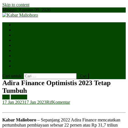
Skip to content
Minggu, Agustus 09, 2026
Parlemen
Kepatihan
Lesehan
Kaki Lima
Tugu
Titik Nol
Ngejaman
SiBakul
Salin Saja
Cari untuk:
Adira Finance Optimistis 2023 Tetap
Tumbuh
Ads
Headline
17 Jan 2023
17 Jan 2023
Rif
Komentar
Kabar Malioboro
– Sepanjang 2022 Adira Finance mencatatkan
pertumbuhan pembiayaan sebesar 22 persen atau Rp 31,7 triliun