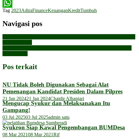
Twitter
Tag
2023
Adira
Finance
Keuangan
Kredit
Tumbuh
WhatsApp
Navigasi pos
Jadi Fondasi Kebangsaan, Erick Thohir Usul Porseni NU Diadakan
Setiap 3 Tahun
Alhamdulillah, Kantin UGM dan Warung Sekitar Bebas Cemaran
Daging Babi
Pos terkait
NU Tidak Boleh Digunakan Sebagai Alat
Pemenangan Kandidat Presiden Dalam Pilpres
21 Jan 2024
21 Jan 2024
Chaidir Albanjari
Mengucap Syukur dan Melaksanakan Itu
Gampang!
03 Jul 2025
03 Jul 2025
admin satu
Syukron Siap Kawal Pengembangan BUMDesa
08 Mar 2021
08 Mar 2021
Rif