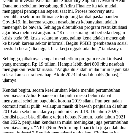
Menurut Investor Relation and Subsidiary Support Division Head
Danamon sebelum bergabung di Adira Finance itu tak mudah
menggapai pencapaian seperti saat ini. Proses recovery atau
pemulihan sektor multifinance tergolong lambat paska pandemi
Covid-19. Ini karena segmen nasabahnya kebanyakan adalah
menengah ke bawah. Sehingga dibutuhkan program restrukturisasi
agar bisa melunasi angsuran. “Krisis sekarang ini berbeda dengan
krisis pada 98, krisis sekarang yang paling kena adalah menengah
ke bawah karena sektor informal. Begitu PSBB (pembatasan sosial
berskala besar) dia nggak bisa kerja nggak ada duit,” tandasnya.
Sehingga, pihaknya sempat memberikan program restrukturisasi
yang mencapai Rp 19 triliun. Hampir lebih dari 800 ribu nasabah
mengajukan resturkturisasi. “Angka itu sudah mulai turun tajam kita
selesaikan secara bertahap. Akhir 2023 ini sudah habis (lunas),”
ujarnya.
Kendati begitu, secara keseluruhan Made menilai pertumbuhan
pembiayaan Adira Finance mulai pulih meski belum dapat
menyamai sebelum pagebluk korona 2019 silam. Pun penjualan
otomotif mulai pulih, walaupun masih di bawah penjualan di tahun
2019 atau sebelum adanya pandemi Covid-19. Di tahun 2020,
kondisi pasar bisa dibilang terjun bebas. Namun, pada tahun 2021
dan 2022, penjualan kendaraan mulai meningkat juga pertumbuhan
pembiayaannya. “NPL (Non Performing Loan) kita juga udah dua
persen, industri 2,5 sudah mengalami perbaikan. Challenge ke