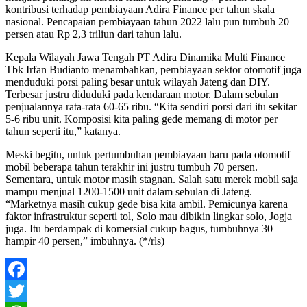
kontribusi terhadap pembiayaan Adira Finance per tahun skala
nasional. Pencapaian pembiayaan tahun 2022 lalu pun tumbuh 20
persen atau Rp 2,3 triliun dari tahun lalu.
Kepala Wilayah Jawa Tengah PT Adira Dinamika Multi Finance
Tbk Irfan Budianto menambahkan, pembiayaan sektor otomotif juga
menduduki porsi paling besar untuk wilayah Jateng dan DIY.
Terbesar justru diduduki pada kendaraan motor. Dalam sebulan
penjualannya rata-rata 60-65 ribu. “Kita sendiri porsi dari itu sekitar
5-6 ribu unit. Komposisi kita paling gede memang di motor per
tahun seperti itu,” katanya.
Meski begitu, untuk pertumbuhan pembiayaan baru pada otomotif
mobil beberapa tahun terakhir ini justru tumbuh 70 persen.
Sementara, untuk motor masih stagnan. Salah satu merek mobil saja
mampu menjual 1200-1500 unit dalam sebulan di Jateng.
“Marketnya masih cukup gede bisa kita ambil. Pemicunya karena
faktor infrastruktur seperti tol, Solo mau dibikin lingkar solo, Jogja
juga. Itu berdampak di komersial cukup bagus, tumbuhnya 30
hampir 40 persen,” imbuhnya. (*/rls)
Facebook