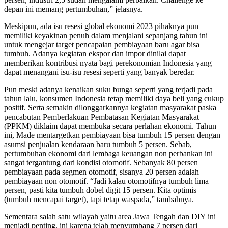
depan ini memang pertumbuhan,” jelasnya.
Meskipun, ada isu resesi global ekonomi 2023 pihaknya pun
memiliki keyakinan penuh dalam menjalani sepanjang tahun ini
untuk mengejar target pencapaian pembiayaan baru agar bisa
tumbuh. Adanya kegiatan ekspor dan impor dinilai dapat
memberikan kontribusi nyata bagi perekonomian Indonesia yang
dapat menangani isu-isu resesi seperti yang banyak beredar.
Pun meski adanya kenaikan suku bunga seperti yang terjadi pada
tahun lalu, konsumen Indonesia tetap memiliki daya beli yang cukup
positif. Serta semakin dilonggarkannya kegiatan masyarakat paska
pencabutan Pemberlakuan Pembatasan Kegiatan Masyarakat
(PPKM) diklaim dapat membuka secara perlahan ekonomi. Tahun
ini, Made mentargetkan pembiayaan bisa tumbuh 15 persen dengan
asumsi penjualan kendaraan baru tumbuh 5 persen. Sebab,
pertumbuhan ekonomi dari lembaga keuangan non perbankan ini
sangat tergantung dari kondisi otomotif. Sebanyak 80 persen
pembiayaan pada segmen otomotif, sisanya 20 persen adalah
pembiayaan non otomotif. “Jadi kalau otomotifnya tumbuh lima
persen, pasti kita tumbuh dobel digit 15 persen. Kita optimis
(tumbuh mencapai target), tapi tetap waspada,” tambahnya.
Sementara salah satu wilayah yaitu area Jawa Tengah dan DIY ini
menjadi penting, ini karena telah menyumbang 7 persen dari