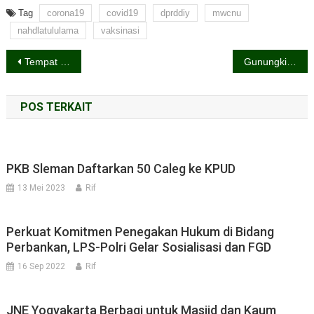
Tag
corona19
covid19
dprddiy
mwcnu
nahdlatululama
vaksinasi
Navigasi
Tempat Rapat dan Nongkrong di Deket Titik Nol
Gunungkidul dan Sleman Berbagi Gelar
pos
POS TERKAIT
PKB Sleman Daftarkan 50 Caleg ke KPUD
13 Mei 2023
Rif
Perkuat Komitmen Penegakan Hukum di Bidang
Perbankan, LPS-Polri Gelar Sosialisasi dan FGD
16 Sep 2022
Rif
JNE Yogyakarta Berbagi untuk Masjid dan Kaum