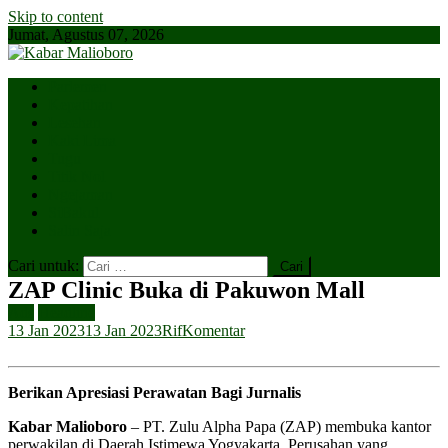
Skip to content
Jumat, Agustus 07, 2026
Parlemen
Kepatihan
Lesehan
Kaki Lima
Tugu
Titik Nol
Ngejaman
SiBakul
Salin Saja
Cari untuk:
ZAP Clinic Buka di Pakuwon Mall
Ads
Headline
13 Jan 2023
13 Jan 2023
Rif
Komentar
Berikan Apresiasi Perawatan Bagi Jurnalis
Kabar Malioboro
– PT. Zulu Alpha Papa (ZAP) membuka kantor
perwakilan di Daerah Istimewa Yogyakarta. Perusahan yang