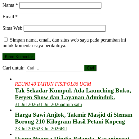
Nama
*
Email
*
Situs Web
Simpan nama, email, dan situs web saya pada peramban ini
untuk komentar saya berikutnya.
Cari untuk:
REUNI 40 TAHUN FISIPOL86 UGM
Tak Sekadar Kumpul. Ada Launching Buku,
Fesyen Show dan Layanan Adminduk.
31 Jul 2026
31 Jul 2026
admin satu
Harga Sawi Anjlok, Takmir Masjid di Sleman
Borong 210 Kilogram Hasil Petani Kopeng
23 Jul 2026
23 Jul 2026
Rif
Usung Nuansa Hindia Belanda, Kasaningrat