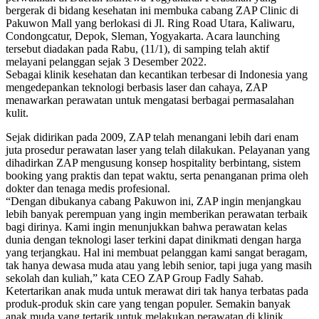
bergerak di bidang kesehatan ini membuka cabang ZAP Clinic di
Pakuwon Mall yang berlokasi di Jl. Ring Road Utara, Kaliwaru,
Condongcatur, Depok, Sleman, Yogyakarta. Acara launching
tersebut diadakan pada Rabu, (11/1), di samping telah aktif
melayani pelanggan sejak 3 Desember 2022.
Sebagai klinik kesehatan dan kecantikan terbesar di Indonesia yang
mengedepankan teknologi berbasis laser dan cahaya, ZAP
menawarkan perawatan untuk mengatasi berbagai permasalahan
kulit.
Sejak didirikan pada 2009, ZAP telah menangani lebih dari enam
juta prosedur perawatan laser yang telah dilakukan. Pelayanan yang
dihadirkan ZAP mengusung konsep hospitality berbintang, sistem
booking yang praktis dan tepat waktu, serta penanganan prima oleh
dokter dan tenaga medis profesional.
“Dengan dibukanya cabang Pakuwon ini, ZAP ingin menjangkau
lebih banyak perempuan yang ingin memberikan perawatan terbaik
bagi dirinya. Kami ingin menunjukkan bahwa perawatan kelas
dunia dengan teknologi laser terkini dapat dinikmati dengan harga
yang terjangkau. Hal ini membuat pelanggan kami sangat beragam,
tak hanya dewasa muda atau yang lebih senior, tapi juga yang masih
sekolah dan kuliah,” kata CEO ZAP Group Fadly Sahab.
Ketertarikan anak muda untuk merawat diri tak hanya terbatas pada
produk-produk skin care yang tengan populer. Semakin banyak
anak muda yang tertarik untuk melakukan perawatan di klinik