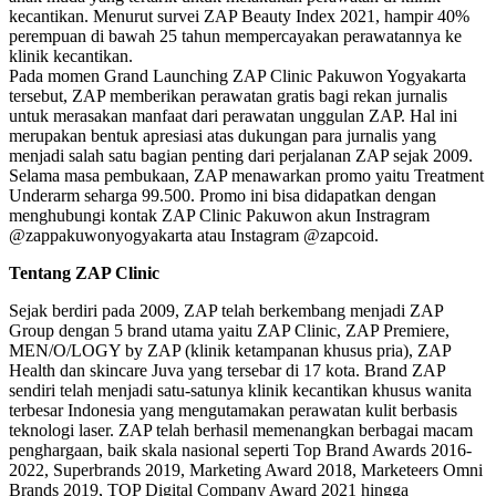
kecantikan. Menurut survei ZAP Beauty Index 2021, hampir 40%
perempuan di bawah 25 tahun mempercayakan perawatannya ke
klinik kecantikan.
Pada momen Grand Launching ZAP Clinic Pakuwon Yogyakarta
tersebut, ZAP memberikan perawatan gratis bagi rekan jurnalis
untuk merasakan manfaat dari perawatan unggulan ZAP. Hal ini
merupakan bentuk apresiasi atas dukungan para jurnalis yang
menjadi salah satu bagian penting dari perjalanan ZAP sejak 2009.
Selama masa pembukaan, ZAP menawarkan promo yaitu Treatment
Underarm seharga 99.500. Promo ini bisa didapatkan dengan
menghubungi kontak ZAP Clinic Pakuwon akun Instragram
@zappakuwonyogyakarta atau Instagram @zapcoid.
Tentang ZAP Clinic
Sejak berdiri pada 2009, ZAP telah berkembang menjadi ZAP
Group dengan 5 brand utama yaitu ZAP Clinic, ZAP Premiere,
MEN/O/LOGY by ZAP (klinik ketampanan khusus pria), ZAP
Health dan skincare Juva yang tersebar di 17 kota. Brand ZAP
sendiri telah menjadi satu-satunya klinik kecantikan khusus wanita
terbesar Indonesia yang mengutamakan perawatan kulit berbasis
teknologi laser. ZAP telah berhasil memenangkan berbagai macam
penghargaan, baik skala nasional seperti Top Brand Awards 2016-
2022, Superbrands 2019, Marketing Award 2018, Marketeers Omni
Brands 2019, TOP Digital Company Award 2021 hingga