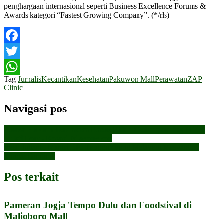
penghargaan internasional seperti Business Excellence Forums &
Awards kategori “Fastest Growing Company”. (*/rls)
Facebook
Twitter
Tag
Jurnalis
Kecantikan
Kesehatan
Pakuwon Mall
Perawatan
ZAP
WhatsApp
Clinic
Navigasi pos
Kuasa Hukum Terdakwa Kasus Klitih Gedongkuning Miliki
Bukti Baru, Kasasi Dilayangkan
Resti Julianti, Mantri BRI Tangguh yang Melayani Masyarakat
Sungai Guntung
Pos terkait
Pameran Jogja Tempo Dulu dan Foodstival di
Malioboro Mall