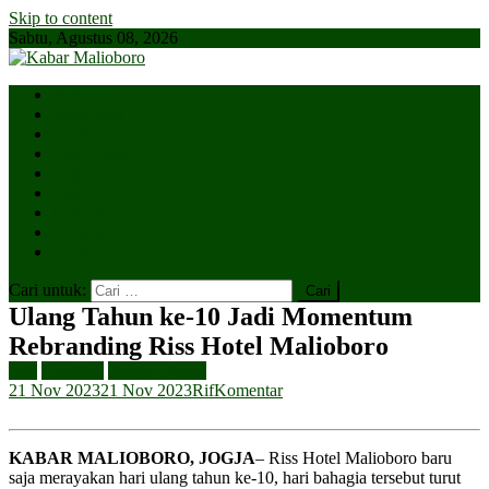
Skip to content
Sabtu, Agustus 08, 2026
Parlemen
Kepatihan
Lesehan
Kaki Lima
Tugu
Titik Nol
Ngejaman
SiBakul
Salin Saja
Cari untuk:
Ulang Tahun ke-10 Jadi Momentum
Rebranding Riss Hotel Malioboro
Ads
Headline
Margo Utomo
21 Nov 2023
21 Nov 2023
Rif
Komentar
KABAR MALIOBORO, JOGJA
– Riss Hotel Malioboro baru
saja merayakan hari ulang tahun ke-10, hari bahagia tersebut turut