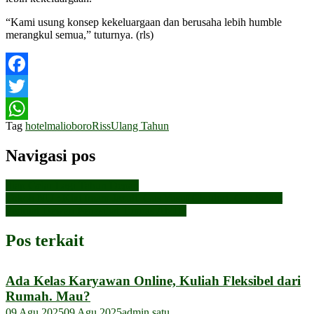
“Kami usung konsep kekeluargaan dan berusaha lebih humble
merangkul semua,” tuturnya. (rls)
Facebook
Twitter
Tag
hotel
malioboro
Riss
Ulang Tahun
WhatsApp
Navigasi pos
Siap Gelar Lagi Tahun Depan
Tokoh NU : Kiai Imam Jazuli, Gus Yusuf Chudori, Gus Salam
Perkuat Dewan Penasihat Timnas AMIN
Pos terkait
Ada Kelas Karyawan Online, Kuliah Fleksibel dari
Rumah. Mau?
09 Agu 2025
09 Agu 2025
admin satu