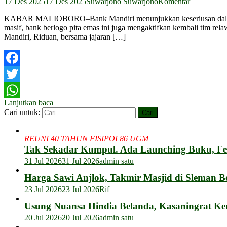
17 Des 2025
17 Des 2025
Suwarjono Suwarjono
Komentar
KABAR MALIOBORO–Bank Mandiri menunjukkan keseriusan dalam men
masif, bank berlogo pita emas ini juga mengaktifkan kembali tim re
Mandiri, Riduan, bersama jajaran […]
Facebook
Twitter
Lanjutkan baca
WhatsApp
Cari untuk:
REUNI 40 TAHUN FISIPOL86 UGM
Tak Sekadar Kumpul. Ada Launching Buku, F
31 Jul 2026
31 Jul 2026
admin satu
Harga Sawi Anjlok, Takmir Masjid di Sleman B
23 Jul 2026
23 Jul 2026
Rif
Usung Nuansa Hindia Belanda, Kasaningrat Ke
20 Jul 2026
20 Jul 2026
admin satu