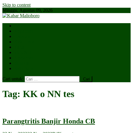
Skip to content
Minggu, Agustus 09, 2026
Parlemen
Kepatihan
Lesehan
Kaki Lima
Tugu
Titik Nol
Ngejaman
SiBakul
Salin Saja
Cari untuk:
Tag:
KK o NN tes
Parangtritis Banjir Honda CB