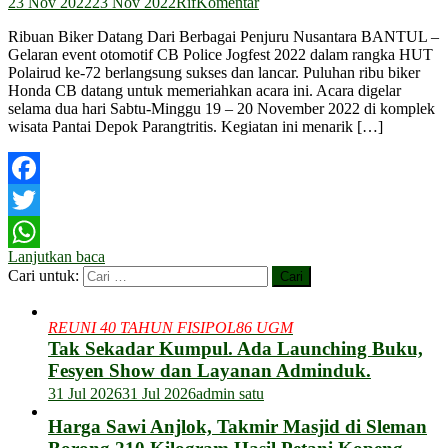
23 Nov 2022
23 Nov 2022
Rif
Komentar
Ribuan Biker Datang Dari Berbagai Penjuru Nusantara BANTUL –
Gelaran event otomotif CB Police Jogfest 2022 dalam rangka HUT
Polairud ke-72 berlangsung sukses dan lancar. Puluhan ribu biker
Honda CB datang untuk memeriahkan acara ini. Acara digelar
selama dua hari Sabtu-Minggu 19 – 20 November 2022 di komplek
wisata Pantai Depok Parangtritis. Kegiatan ini menarik […]
Facebook
Twitter
Lanjutkan baca
WhatsApp
Cari untuk:
REUNI 40 TAHUN FISIPOL86 UGM
Tak Sekadar Kumpul. Ada Launching Buku,
Fesyen Show dan Layanan Adminduk.
31 Jul 2026
31 Jul 2026
admin satu
Harga Sawi Anjlok, Takmir Masjid di Sleman