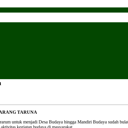
a
KARANG TARUNA
arum untuk menjadi Desa Budaya hingga Mandiri Budaya sudah bulat. 
aktivitas kegiatan budaya di masyarakat.