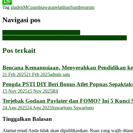
Tag
gladen
MC
pambiawara
pelatihan
Sumberarum
WhatsApp
Navigasi pos
Gebyar Auto Show Mitsubishi di Amplaz
Ingin Deswita Berkualitas, GIPI Kembali Lakukan Pendampingan
Pos terkait
Bencana Kemanusiaan, Menyerahkan Pendidikan k
21 Feb 2025
21 Feb 2025
admin satu
Pengda PSTI DIY Beri Bonus Atlet Popnas Sepakta
15 Nov 2025
15 Nov 2025
Rif
Terjebak Godaan Paylater dan FOMO? Ini 5 Kunci S
24 Agu 2025
24 Agu 2025
Suwarjono Suwarjono
Tinggalkan Balasan
Alamat email Anda tidak akan dipublikasikan.
Ruas yang wajib ditan