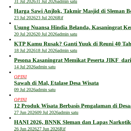
31 Jul 2026
31 Jul 2026
admin satu
Harga Sawi Anjlok, Takmir Masjid di Sleman B
23 Jul 2026
23 Jul 2026
Rif
Usung Nuansa Hindia Belanda, Kasaningrat Ke
20 Jul 2026
20 Jul 2026
admin satu
KTP Kamu Rusak? Ganti Yuuk di Reuni 40 Tahu
18 Jul 2026
18 Jul 2026
admin satu
Pesona Kasaningrat Memikat Peserta JIKF dar
14 Jul 2026
admin satu
OPINI
Sawah di Mal, Etalase Desa Wisata
09 Jul 2026
admin satu
OPINI
12 Produk Wisata Berbasis Pengalaman di Des
27 Jun 2026
09 Jul 2026
admin satu
HANI 2026, BNNK Sleman dan Lapas Narkotik
26 Jun 2026
27 Jun 2026
Rif