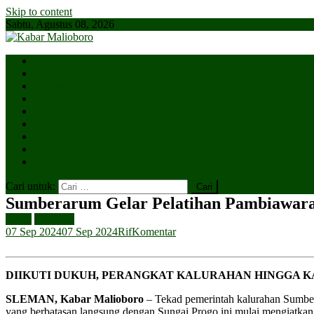
Skip to content
Sabtu, Agustus 08, 2026
Parlemen
Kepatihan
Lesehan
Kaki Lima
Tugu
Titik Nol
Ngejaman
SiBakul
Salin Saja
Cari untuk:
Sumberarum Gelar Pelatihan Pambiawar
Event
Headline
07 Sep 2024
07 Sep 2024
Rif
Komentar
DIIKUTI DUKUH, PERANGKAT KALURAHAN HINGGA 
SLEMAN, Kabar Malioboro
– Tekad pemerintah kalurahan Sumber
yang berbatasan langsung dengan Sungai Progo ini mulai mengiatkan 