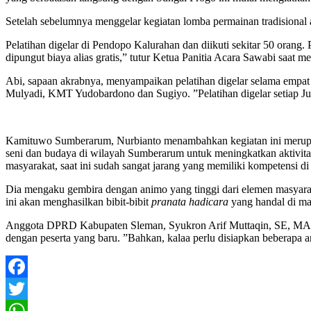
Setelah sebelumnya menggelar kegiatan lomba permainan tradisional 
Pelatihan digelar di Pendopo Kalurahan dan diikuti sekitar 50 orang. 
dipungut biaya alias gratis,” tutur Ketua Panitia Acara Sawabi saa
Abi, sapaan akrabnya, menyampaikan pelatihan digelar selama empat 
Mulyadi, KMT Yudobardono dan Sugiyo. ”Pelatihan digelar setiap Ju
Kamituwo Sumberarum, Nurbianto menambahkan kegiatan ini merupa
seni dan budaya di wilayah Sumberarum untuk meningkatkan aktivitas
masyarakat, saat ini sudah sangat jarang yang memiliki kompetensi di
Dia mengaku gembira dengan animo yang tinggi dari elemen masyarak
ini akan menghasilkan bibit-bibit
pranata hadicara
yang handal di m
Anggota DPRD Kabupaten Sleman, Syukron Arif Muttaqin, SE, MAP men
dengan peserta yang baru. ”Bahkan, kalaa perlu disiapkan beberapa a
Facebook
Twitter