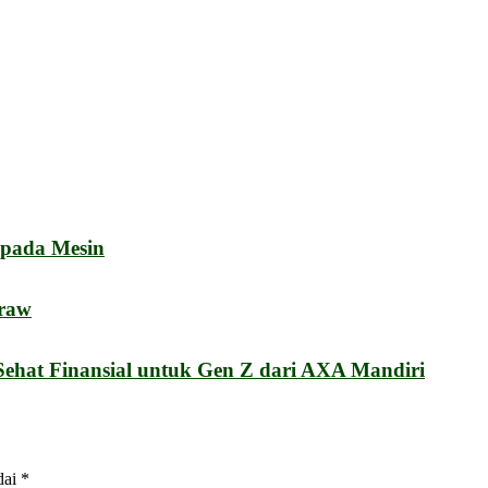
epada Mesin
kraw
ehat Finansial untuk Gen Z dari AXA Mandiri
dai
*