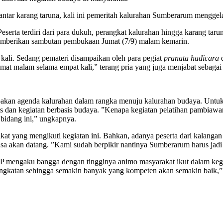
antar karang taruna, kali ini pemeritah kalurahan Sumberarum menggela
Peserta terdiri dari para dukuh, perangkat kalurahan hingga karang tarun
t memberikan sambutan pembukaan Jumat (7/9) malam kemarin.
kali. Sedang pemateri disampaikan oleh para pegiat
pranata hadicara
d
mat malam selama empat kali,” terang pria yang juga menjabat sebag
kan agenda kalurahan dalam rangka menuju kalurahan budaya. Untuk
 dan kegiatan berbasis budaya. ”Kenapa kegiatan pelatihan pambiawara 
 bidang ini,” ungkapnya.
at yang mengikuti kegiatan ini. Bahkan, adanya peserta dari kalanga
asa akan datang. ”Kami sudah berpikir nantinya Sumberarum harus ja
gaku bangga dengan tingginya animo masyarakat ikut dalam kegiatan i
ngkatan sehingga semakin banyak yang kompeten akan semakin baik,” ta