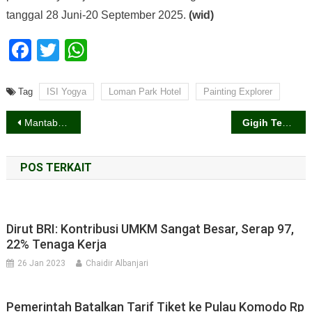
tanggal 28 Juni-20 September 2025.
(wid)
Facebook
Twitter
WhatsApp
Tag
ISI Yogya
Loman Park Hotel
Painting Explorer
Navigasi
Mantab, Siswa SMP Ma’arif Gamping Raih Medali Perunggu POPDA DIY 2025 Cabang Gulat
Gigih Terpilih, AELI Fokus Penguatan Kolaborasi. Bagaimana Sikap DIY?
pos
POS TERKAIT
Dirut BRI: Kontribusi UMKM Sangat Besar, Serap 97,
22% Tenaga Kerja
26 Jan 2023
Chaidir Albanjari
Pemerintah Batalkan Tarif Tiket ke Pulau Komodo Rp