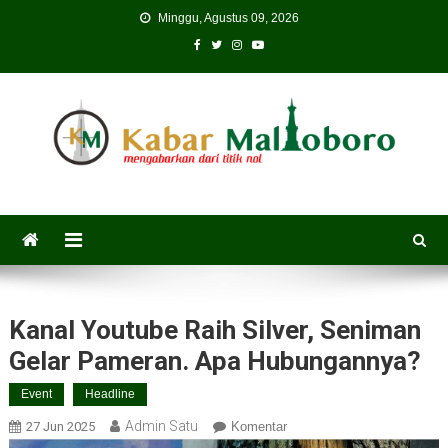
Skip
Minggu, Agustus 09, 2026
to
content
Kanal Youtube Raih Silver, Seniman
Gelar Pameran. Apa Hubungannya?
Event
Headline
Admin Satu
27 Jun 2025
Komentar