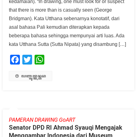
kedamaian). “In drawing, one must look for or suspect
that there is more than is casually seen (George
Bridgman). Kata Utthana sebenarnya konotatif, dari
asal bahasa Pali kemudian diterapkan kepada
beberapa bahasa sehingga mempunyai arti luas. Ada
kata Utthana Sutta (Sutta Nipata) yang disambung […]
Facebook
Twitter
WhatsApp
ꦭꦚ꧀ꦗꦸꦠ꧀ꦏꦤ꧀ꦧꦕ
PAMERAN DRAWING GoART
Senator DPD RI Ahmad Syauqi Mengajak
Menggambar Indonesia dari Museum