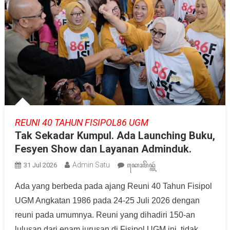
REUNI 40 TAHUN FISIPOL86 UGM
Tak Sekadar Kumpul. Ada Launching Buku,
Fesyen Show dan Layanan Adminduk.
Admin Satu
31 Jul 2026
ꦏꦺꦴꦩꦼꦤ꧀ꦠꦂ
Ada yang berbeda pada ajang Reuni 40 Tahun Fisipol
UGM Angkatan 1986 pada 24-25 Juli 2026 dengan
reuni pada umumnya. Reuni yang dihadiri 150-an
lulusan dari enam jurusan di Fisipol UGM ini, tidak