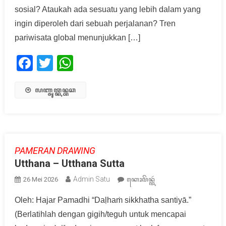
sosial? Ataukah ada sesuatu yang lebih dalam yang
ingin diperoleh dari sebuah perjalanan? Tren
pariwisata global menunjukkan […]
Facebook
Twitter
WhatsApp
ꦭꦚ꧀ꦗꦸꦠ꧀ꦏꦤ꧀ꦧꦕ
PAMERAN DRAWING
Utthana – Utthana Sutta
Admin Satu
26 Mei 2026
ꦏꦺꦴꦩꦼꦤ꧀ꦠꦂ
Oleh: Hajar Pamadhi “Daḷhaṁ sikkhatha santiyā.”
(Berlatihlah dengan gigih/teguh untuk mencapai