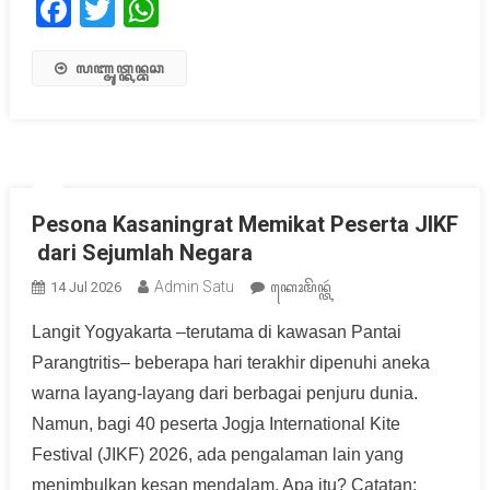
Facebook
Twitter
WhatsApp
ꦭꦚ꧀ꦗꦸꦠ꧀ꦏꦤ꧀ꦧꦕ
Pesona Kasaningrat Memikat Peserta JIKF
dari Sejumlah Negara
Admin Satu
14 Jul 2026
ꦏꦺꦴꦩꦼꦤ꧀ꦠꦂ
Langit Yogyakarta –terutama di kawasan Pantai
Parangtritis– beberapa hari terakhir dipenuhi aneka
warna layang-layang dari berbagai penjuru dunia.
Namun, bagi 40 peserta Jogja International Kite
Festival (JIKF) 2026, ada pengalaman lain yang
menimbulkan kesan mendalam. Apa itu? Catatan: