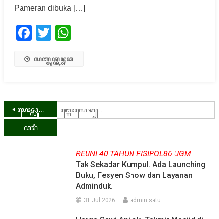
Pameran dibuka […]
Facebook
Twitter
WhatsApp
ꦭꦚ꧀ꦗꦸꦠ꧀ꦏꦤ꧀ꦧꦕ
Pandhu
N
ꦥꦺꦴꦱ꧀ꦭꦸꦮꦶꦃꦭꦮꦱ꧀
k
arah
pos
REUNI 40 TAHUN FISIPOL86 UGM
Tak Sekadar Kumpul. Ada Launching
Buku, Fesyen Show dan Layanan
Adminduk.
31 Jul 2026
admin satu