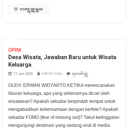
ꦭꦚ꧀ꦗꦸꦠ꧀ꦏꦤ꧀ꦧꦕ
OPINI
Desa Wisata, Jawaban Baru untuk Wisata
Keluarga
Admin Satu
17 Jun 2026
ꦏꦺꦴꦩꦼꦤ꧀ꦠꦂ
OLEH: ERWAN WIDYARTO KETIKA merencanakan
liburan keluarga, apa yang sebenarnya dicari oleh
wisatawan? Apakah sekadar berpindah tempat untuk
mengabadikan kebersamaan dengan berfoto? Apakah
sekadar FOMO (fear of missing out)? Takut ketinggalan
mengunjungi destinasi yang sedang viral di media