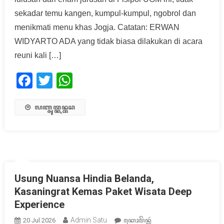
sekadar temu kangen, kumpul-kumpul, ngobrol dan
menikmati menu khas Jogja. Catatan: ERWAN
WIDYARTO ADA yang tidak biasa dilakukan di acara
reuni kali […]
Facebook
Twitter
WhatsApp
ꦭꦚ꧀ꦗꦸꦠ꧀ꦏꦤ꧀ꦧꦕ
Usung Nuansa Hindia Belanda,
Kasaningrat Kemas Paket Wisata Deep
Experience
Admin Satu
20 Jul 2026
ꦏꦺꦴꦩꦼꦤ꧀ꦠꦂ