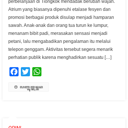
perbelanjaan di Tiongkok mendadak berubah wajah.
Atrium yang biasanya dipenuhi etalase fesyen dan
promosi berbagai produk disulap menjadi hamparan
sawah. Anak-anak dan orang tua turun ke lumpur,
menanam bibit padi, merasakan sensasi menjadi
petani, lalu mengabadikan pengalaman itu melalui
telepon genggam. Aktivitas tersebut segera menarik
perhatian publik karena menghadirkan sesuatu […]
Facebook
Twitter
WhatsApp
ꦭꦚ꧀ꦗꦸꦠ꧀ꦏꦤ꧀ꦧꦕ
OPINI