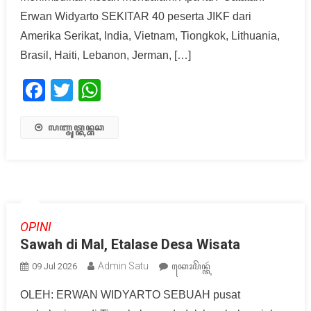
Erwan Widyarto SEKITAR 40 peserta JIKF dari
Amerika Serikat, India, Vietnam, Tiongkok, Lithuania,
Brasil, Haiti, Lebanon, Jerman, […]
Facebook
Twitter
WhatsApp
ꦭꦚ꧀ꦗꦸꦠ꧀ꦏꦤ꧀ꦧꦕ
OPINI
Sawah di Mal, Etalase Desa Wisata
Admin Satu
09 Jul 2026
ꦏꦺꦴꦩꦼꦤ꧀ꦠꦂ
OLEH: ERWAN WIDYARTO SEBUAH pusat