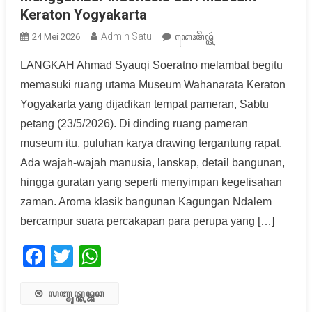
Keraton Yogyakarta
Admin Satu
24 Mei 2026
ꦏꦺꦴꦩꦼꦤ꧀ꦠꦂ
LANGKAH Ahmad Syauqi Soeratno melambat begitu
memasuki ruang utama Museum Wahanarata Keraton
Yogyakarta yang dijadikan tempat pameran, Sabtu
petang (23/5/2026). Di dinding ruang pameran
museum itu, puluhan karya drawing tergantung rapat.
Ada wajah-wajah manusia, lanskap, detail bangunan,
hingga guratan yang seperti menyimpan kegelisahan
zaman. Aroma klasik bangunan Kagungan Ndalem
bercampur suara percakapan para perupa yang […]
Facebook
Twitter
WhatsApp
ꦭꦚ꧀ꦗꦸꦠ꧀ꦏꦤ꧀ꦧꦕ