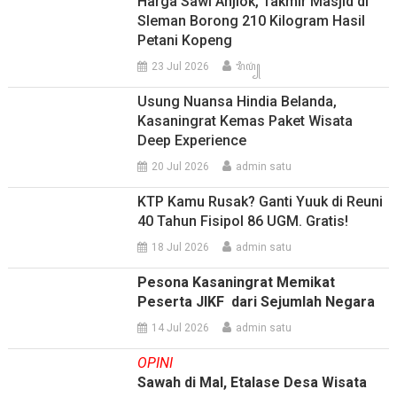
Harga Sawi Anjlok, Takmir Masjid di
Sleman Borong 210 Kilogram Hasil
Petani Kopeng
23 Jul 2026
ꦫꦶꦥ꦳꧀
Usung Nuansa Hindia Belanda,
Kasaningrat Kemas Paket Wisata
Deep Experience
20 Jul 2026
admin satu
KTP Kamu Rusak? Ganti Yuuk di Reuni
40 Tahun Fisipol 86 UGM. Gratis!
18 Jul 2026
admin satu
Pesona Kasaningrat Memikat
Peserta JIKF dari Sejumlah Negara
14 Jul 2026
admin satu
OPINI
Sawah di Mal, Etalase Desa Wisata