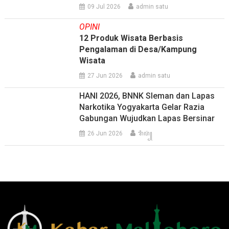
09 Jul 2026
admin satu
OPINI
12 Produk Wisata Berbasis
Pengalaman di Desa/Kampung
Wisata
27 Jun 2026
admin satu
HANI 2026, BNNK Sleman dan Lapas
Narkotika Yogyakarta Gelar Razia
Gabungan Wujudkan Lapas Bersinar
26 Jun 2026
ꦫꦶꦥ꦳꧀