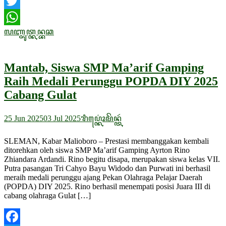
Facebook
Twitter
ꦭꦚ꧀ꦗꦸꦠ꧀ꦏꦤ꧀ꦧꦕ
WhatsApp
Mantab, Siswa SMP Ma’arif Gamping
Raih Medali Perunggu POPDA DIY 2025
Cabang Gulat
25 Jun 2025
03 Jul 2025
ꦫꦶꦥ꦳꧀
ꦏꦺꦴꦩꦼꦤ꧀ꦠꦂ
SLEMAN, Kabar Malioboro – Prestasi membanggakan kembali
ditorehkan oleh siswa SMP Ma’arif Gamping Ayrton Rino
Zhiandara Ardandi. Rino begitu disapa, merupakan siswa kelas VII.
Putra pasangan Tri Cahyo Bayu Widodo dan Purwati ini berhasil
meraih medali perunggu ajang Pekan Olahraga Pelajar Daerah
(POPDA) DIY 2025. Rino berhasil menempati posisi Juara III di
cabang olahraga Gulat […]