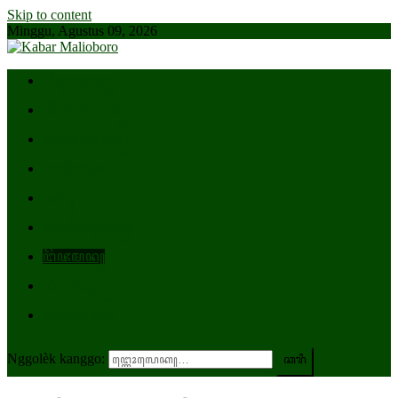
Skip to content
Minggu, Agustus 09, 2026
ꦥꦂꦊꦩꦺꦤ꧀
ꦏꦼꦥꦠꦶꦲꦤ꧀
ꦭꦺꦱꦺꦲꦤ꧀
ꦏꦏꦶꦭꦶꦩ
ꦠꦸꦒꦸ
ꦠꦶꦠꦶꦏ꧀ꦤꦺꦴꦭ꧀
ꦔꦼꦗꦩꦤ꧀
ꦱꦶꦧꦏꦸꦭ꧀
ꦱꦭꦶꦤ꧀ꦱꦗ
Nggolèk kanggo: