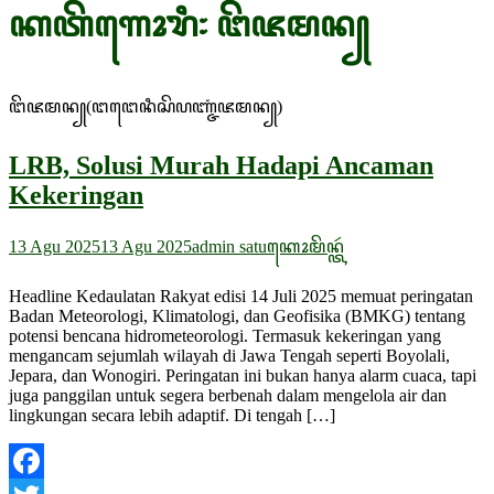
ꦏꦠꦼꦒꦺꦴꦫꦶ꧇
ꦔꦼꦗꦩꦤ꧀
ꦔꦼꦗꦩꦤ꧀(ꦔꦔꦺꦤꦶꦱꦼꦥꦚ꧀ꦗꦁꦗꦩꦤ꧀)
LRB, Solusi Murah Hadapi Ancaman
Kekeringan
13 Agu 2025
13 Agu 2025
admin satu
ꦏꦺꦴꦩꦼꦤ꧀ꦠꦂ
Headline Kedaulatan Rakyat edisi 14 Juli 2025 memuat peringatan
Badan Meteorologi, Klimatologi, dan Geofisika (BMKG) tentang
potensi bencana hidrometeorologi. Termasuk kekeringan yang
mengancam sejumlah wilayah di Jawa Tengah seperti Boyolali,
Jepara, dan Wonogiri. Peringatan ini bukan hanya alarm cuaca, tapi
juga panggilan untuk segera berbenah dalam mengelola air dan
lingkungan secara lebih adaptif. Di tengah […]