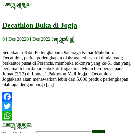
ꦭꦚ꧀ꦗꦸꦠ꧀ꦏꦤ꧀ꦧꦕ
WhatsApp
Decathlon Buka di Jogja
04 Des 2022
04 Des 2022
ꦫꦶꦥ꦳꧀
ꦏꦺꦴꦩꦼꦤ꧀ꦠꦂ
Sediakan 5 Ribu Perlengkapan Olaharaga Kabar Malioboro –
Decathlon, peritel perlengkapan olahraga terbesar di dunia, yang
berkantor pusat di Perancis, membuka tokonya yang ke-61 dan yang
pertama di luar Jabodetabek di Jogjakarta. Mulai beroperasi pada
Jumat (2/12) di Lantai 1 Pakuwon Mall Jogja. “Decathlon
Jogjakarta akan menawarkan lebih dari 5.000 produk perlengkapan
olahraga dengan harga […]
Facebook
Twitter
ꦭꦚ꧀ꦗꦸꦠ꧀ꦏꦤ꧀ꦧꦕ
WhatsApp