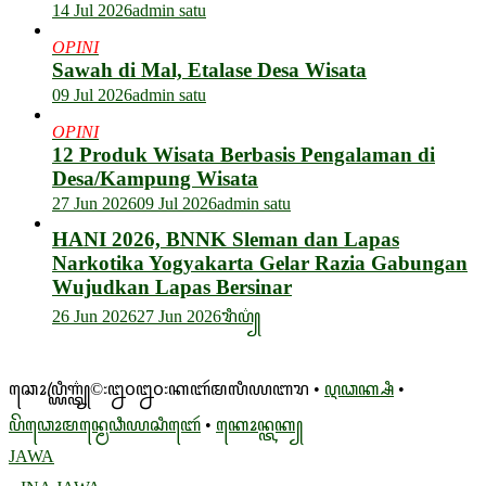
14 Jul 2026
admin satu
OPINI
Sawah di Mal, Etalase Desa Wisata
09 Jul 2026
admin satu
OPINI
12 Produk Wisata Berbasis Pengalaman di
Desa/Kampung Wisata
27 Jun 2026
09 Jul 2026
admin satu
HANI 2026, BNNK Sleman dan Lapas
Narkotika Yogyakarta Gelar Razia Gabungan
Wujudkan Lapas Bersinar
26 Jun 2026
27 Jun 2026
ꦫꦶꦥ꦳꧀
ꦕꦺꦴꦥ꧀ꦪꦿꦶꦒ꦳꧀ꦠ꧀©꧇꧒꧐꧒꧐꧇ꦏꦧꦂꦩꦭꦶꦪꦧꦫ •
ꦉꦣꦏ꧀ꦱꦶ
•
ꦥꦼꦣꦺꦴꦩꦤ꧀ꦩꦺꦣꦶꦪꦱꦶꦧꦺꦂ
•
ꦏꦺꦴꦤ꧀ꦠꦏ꧀
JAWA