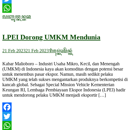
Twitter
ꦭꦚ꧀ꦗꦸꦠ꧀ꦏꦤ꧀ꦧꦕ
WhatsApp
LPEI Dorong UMKM Mendunia
21 Feb 2023
21 Feb 2023
ꦫꦶꦥ꦳꧀
ꦏꦺꦴꦩꦼꦤ꧀ꦠꦂ
Kabar Malioboro – Industri Usaha Mikro, Kecil, dan Menengah
(UMKM) di Indonesia kaya akan komoditas dengan potensi besar
untuk menembus pasar ekspor. Namun, masih sedikit pelaku
UMKM yang telah sukses mengantarkan produknya berkompetisi di
kancah global. Sebagai Special Mission Vehicle Kementerian
Keungan RI, Lembaga Pembiayaan Ekspor Indonesia (LPEI) hadir
untuk mendorong pelaku UMKM menjadi eksportir […]
Facebook
Twitter