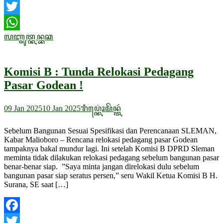
Facebook
Twitter
ꦭꦚ꧀ꦗꦸꦠ꧀ꦏꦤ꧀ꦧꦕ
WhatsApp
Komisi B : Tunda Relokasi Pedagang
Pasar Godean !
09 Jan 2025
10 Jan 2025
ꦫꦶꦥ꦳꧀
ꦏꦺꦴꦩꦼꦤ꧀ꦠꦂ
Sebelum Bangunan Sesuai Spesifikasi dan Perencanaan SLEMAN,
Kabar Malioboro – Rencana relokasi pedagang pasar Godean
tampaknya bakal mundur lagi. Ini setelah Komisi B DPRD Sleman
meminta tidak dilakukan relokasi pedagang sebelum bangunan pasar
benar-benar siap. ”Saya minta jangan direlokasi dulu sebelum
bangunan pasar siap seratus persen,” seru Wakil Ketua Komisi B H.
Surana, SE saat […]
Facebook