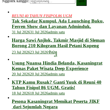
Nggolèk kanggo:
REUNI 40 TAHUN FISIPOL86 UGM
Tak Sekadar Kumpul. Ada Launching Buku,
Fesyen Show dan Layanan Adminduk.
31 Jul 2026
31 Jul 2026
admin satu
Harga Sawi Anjlok, Takmir Masjid di Sleman
Borong 210 Kilogram Hasil Petani Kopeng
23 Jul 2026
23 Jul 2026
ꦫꦶꦥ꦳꧀
Usung Nuansa Hindia Belanda, Kasaningrat
Kemas Paket Wisata Deep Experience
20 Jul 2026
20 Jul 2026
admin satu
KTP Kamu Rusak? Ganti Yuuk di Reuni 40
Tahun Fisipol 86 UGM. Gratis!
18 Jul 2026
18 Jul 2026
admin satu
Pesona Kasaningrat Memikat Peserta JIKF
dari Sejumlah Negara