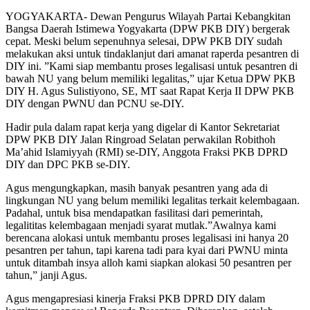
YOGYAKARTA- Dewan Pengurus Wilayah Partai Kebangkitan
Bangsa Daerah Istimewa Yogyakarta (DPW PKB DIY) bergerak
cepat. Meski belum sepenuhnya selesai, DPW PKB DIY sudah
melakukan aksi untuk tindaklanjut dari amanat raperda pesantren di
DIY ini. ”Kami siap membantu proses legalisasi untuk pesantren di
bawah NU yang belum memiliki legalitas,” ujar Ketua DPW PKB
DIY H. Agus Sulistiyono, SE, MT saat Rapat Kerja II DPW PKB
DIY dengan PWNU dan PCNU se-DIY.
Hadir pula dalam rapat kerja yang digelar di Kantor Sekretariat
DPW PKB DIY Jalan Ringroad Selatan perwakilan Robithoh
Ma’ahid Islamiyyah (RMI) se-DIY, Anggota Fraksi PKB DPRD
DIY dan DPC PKB se-DIY.
Agus mengungkapkan, masih banyak pesantren yang ada di
lingkungan NU yang belum memiliki legalitas terkait kelembagaan.
Padahal, untuk bisa mendapatkan fasilitasi dari pemerintah,
legalititas kelembagaan menjadi syarat mutlak.”Awalnya kami
berencana alokasi untuk membantu proses legalisasi ini hanya 20
pesantren per tahun, tapi karena tadi para kyai dari PWNU minta
untuk ditambah insya alloh kami siapkan alokasi 50 pesantren per
tahun,” janji Agus.
Agus mengapresiasi kinerja Fraksi PKB DPRD DIY dalam