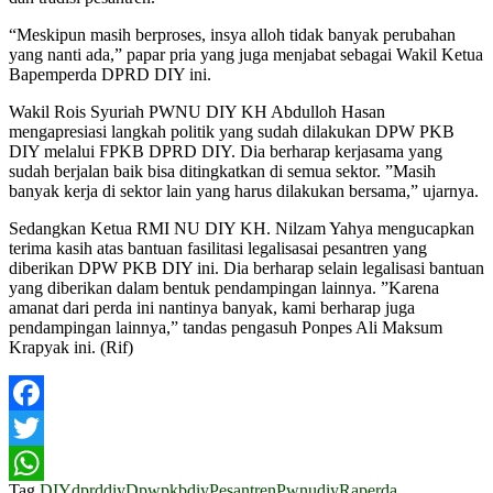
“Meskipun masih berproses, insya alloh tidak banyak perubahan
yang nanti ada,” papar pria yang juga menjabat sebagai Wakil Ketua
Bapemperda DPRD DIY ini.
Wakil Rois Syuriah PWNU DIY KH Abdulloh Hasan
mengapresiasi langkah politik yang sudah dilakukan DPW PKB
DIY melalui FPKB DPRD DIY. Dia berharap kerjasama yang
sudah berjalan baik bisa ditingkatkan di semua sektor. ”Masih
banyak kerja di sektor lain yang harus dilakukan bersama,” ujarnya.
Sedangkan Ketua RMI NU DIY KH. Nilzam Yahya mengucapkan
terima kasih atas bantuan fasilitasi legalisasai pesantren yang
diberikan DPW PKB DIY ini. Dia berharap selain legalisasi bantuan
yang diberikan dalam bentuk pendampingan lainnya. ”Karena
amanat dari perda ini nantinya banyak, kami berharap juga
pendampingan lainnya,” tandas pengasuh Ponpes Ali Maksum
Krapyak ini. (Rif)
Facebook
Twitter
Tag
DIY
dprddiy
Dpwpkbdiy
Pesantren
Pwnudiy
Raperda