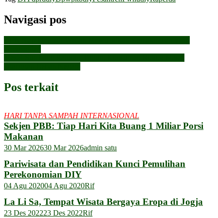
WhatsApp
Navigasi pos
HPN Siap Menjadi Wadah Mewujudkan Kemakmuran yang
Berkeadilan
Meski Sumbang Ratusan Triliun, Konsumen Rokok Masih
Dianggap Beban Negara
Pos terkait
HARI TANPA SAMPAH INTERNASIONAL
Sekjen PBB: Tiap Hari Kita Buang 1 Miliar Porsi
Makanan
30 Mar 2026
30 Mar 2026
admin satu
Pariwisata dan Pendidikan Kunci Pemulihan
Perekonomian DIY
04 Agu 2020
04 Agu 2020
Rif
La Li Sa, Tempat Wisata Bergaya Eropa di Jogja
23 Des 2022
23 Des 2022
Rif