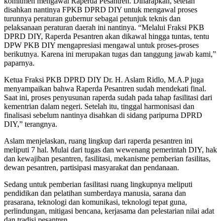
komitmen mengawal Raperda Pesantren. Diharapkan, setelah
disahkan nantinya FPKB DPRD DIY untuk mengawal proses
turunnya peraturan gubernur sebagai petunjuk teknis dan
pelaksanaan peraturan daerah ini nantinya. “Melalui Fraksi PKB
DPRD DIY, Raperda Pesantren akan dikawal hingga tuntas, tentu
DPW PKB DIY mengapresiasi mengawal untuk proses-proses
berikutnya. Karena ini merupakan tugas dan tanggung jawab kami,”
paparnya.
Ketua Fraksi PKB DPRD DIY Dr. H. Aslam Ridlo, M.A.P juga
menyampaikan bahwa Raperda Pesantren sudah mendekati final.
Saat ini, proses penyusunan raperda sudah pada tahap fasilitasi dari
kementrian dalam negeri. Setelah itu, tinggal harmonisasi dan
finalisasi sebelum nantinya disahkan di sidang paripurna DPRD
DIY,” terangnya.
Aslam menjelaskan, ruang lingkup dari raperda pesantren ini
meliputi 7 hal. Mulai dari tugas dan wewenang pemerintah DIY, hak
dan kewajiban pesantren, fasilitasi, mekanisme pemberian fasilitas,
dewan pesantren, partisipasi masyarakat dan pendanaan.
Sedang untuk pemberian fasilitasi ruang lingkupnya meliputi
pendidikan dan pelatihan sumberdaya manusia, sarana dan
prasarana, teknologi dan komunikasi, teknologi tepat guna,
perlindungan, mitigasi bencana, kerjasama dan pelestarian nilai adat
dan tradisi pesantren.