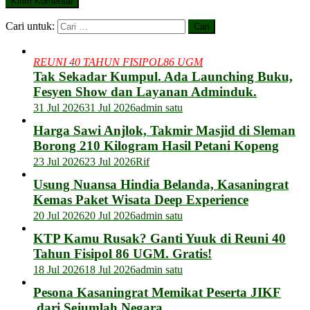
Cari untuk:
REUNI 40 TAHUN FISIPOL86 UGM
Tak Sekadar Kumpul. Ada Launching Buku,
Fesyen Show dan Layanan Adminduk.
31 Jul 2026
31 Jul 2026
admin satu
Harga Sawi Anjlok, Takmir Masjid di Sleman
Borong 210 Kilogram Hasil Petani Kopeng
23 Jul 2026
23 Jul 2026
Rif
Usung Nuansa Hindia Belanda, Kasaningrat
Kemas Paket Wisata Deep Experience
20 Jul 2026
20 Jul 2026
admin satu
KTP Kamu Rusak? Ganti Yuuk di Reuni 40
Tahun Fisipol 86 UGM. Gratis!
18 Jul 2026
18 Jul 2026
admin satu
Pesona Kasaningrat Memikat Peserta JIKF
dari Sejumlah Negara