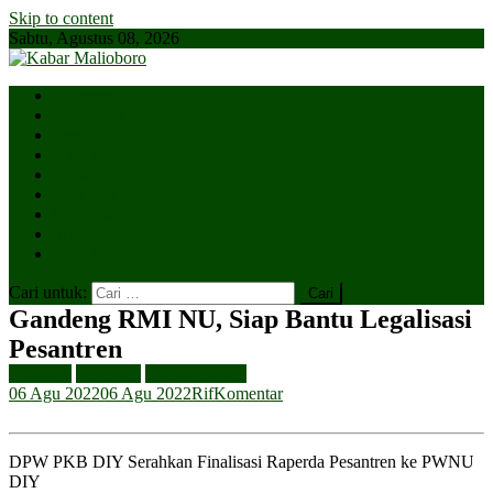
Skip to content
Sabtu, Agustus 08, 2026
Parlemen
Kepatihan
Lesehan
Kaki Lima
Tugu
Titik Nol
Ngejaman
SiBakul
Salin Saja
Cari untuk:
Gandeng RMI NU, Siap Bantu Legalisasi
Pesantren
Headline
Parlemen
Uncategorized
06 Agu 2022
06 Agu 2022
Rif
Komentar
DPW PKB DIY Serahkan Finalisasi Raperda Pesantren ke PWNU
DIY