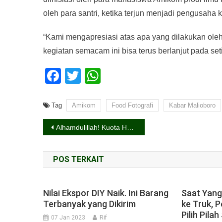
oleh para santri, ketika terjun menjadi pengusaha k
“Kami mengapresiasi atas apa yang dilakukan ol
kegiatan semacam ini bisa terus berlanjut pada se
Facebook
Twitter
WhatsApp
Tag
Amikom
Food Fotografi
Kabar Malioboro
Navigasi
Alhamdulillah! Kuota Haji Indonesia Dijatah 221.000 Jamaah
pos
POS TERKAIT
Nilai Ekspor DIY Naik. Ini Barang
Saat Yan
Terbanyak yang Dikirim
ke Truk, 
Pilih Pila
07 Jan 2023
Rif