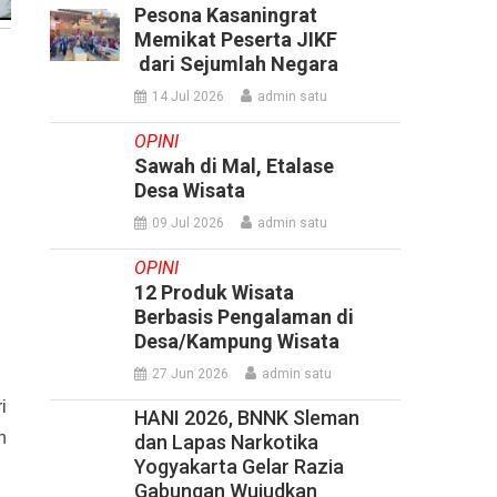
Pesona Kasaningrat
Memikat Peserta JIKF
dari Sejumlah Negara
14 Jul 2026
admin satu
OPINI
Sawah di Mal, Etalase
Desa Wisata
09 Jul 2026
admin satu
OPINI
12 Produk Wisata
Berbasis Pengalaman di
Desa/Kampung Wisata
27 Jun 2026
admin satu
i
HANI 2026, BNNK Sleman
n
dan Lapas Narkotika
Yogyakarta Gelar Razia
Gabungan Wujudkan