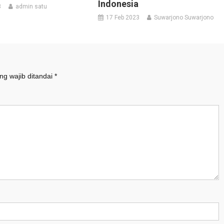
Indonesia
3
admin satu
17 Feb 2023
Suwarjono Suwarjono
ng wajib ditandai
*