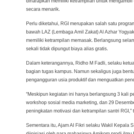
diharapkan memiliki ketrampilan untuk mengambi
secara menarik.
Perlu diketahui, RGI merupakan salah satu progra
bawah LAZ (Lembaga Amil Zakat) Al Azhar Yogyaka
memiliki ketrampilan memasak. Berlangsung selam
sekali tidak dipungut biaya alias gratis.
Dalam keterangannya, Ridho M Fadli, selaku ket
bagian tugas kampus. Namun sekaligus juga bentu
pengangguran usia produktif dan menguatkan pend
“Meskipun kegiatan ini hanya berlangsung 3 kali
workshop sosial media marketing, dan 29 Desembe
peningkatan motivasi dan ketrampilan santri RGI,”
Sementara itu, Ajam Al Fikri selaku Wakil Kepal
diinisiasi oleh para mahasiswa Amikom prodi ilmu 