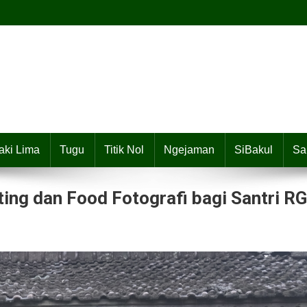
aki Lima
Tugu
Titik Nol
Ngejaman
SiBakul
Sa
ng dan Food Fotografi bagi Santri RG