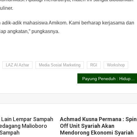
uliner.
eh adik-adik mahasiswa Amikom. Kami berharap kerjasama dan
tiap angkatan,” pungkasnya.
LAZ Al Azhar
Media Sosial Marketing
RGI
Workshop
Payung Peneduh : Hidup Indah Berhias Ujian
g Lain Lempar Sampah
Achmad Kusna Permana : Spin
Pedagang Malioboro
Off Unit Syariah Akan
h Sampah
Mendorong Ekonomi Syariah