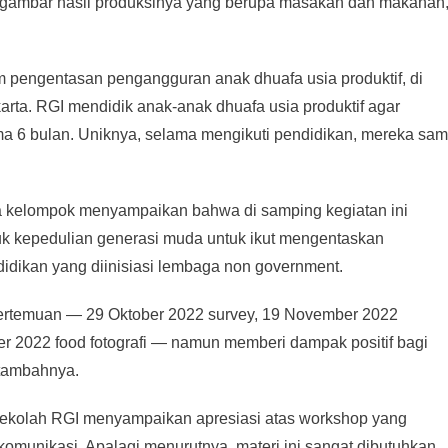
l gambar hasil produksinya yang berupa masakan dan makanan
m pengentasan pengangguran anak dhuafa usia produktif, di
rta. RGI mendidik anak-anak dhuafa usia produktif agar
a 6 bulan. Uniknya, selama mengikuti pendidikan, mereka sa
ua kelompok menyampaikan bahwa di samping kegiatan ini
k kepedulian generasi muda untuk ikut mengentaskan
idikan yang diinisiasi lembaga non government.
 pertemuan — 29 Oktober 2022 survey, 19 November 2022
r 2022 food fotografi — namun memberi dampak positif bagi
 tambahnya.
a Sekolah RGI menyampaikan apresiasi atas workshop yang
komunikasi. Apalagi menurutnya, materi ini sangat dibutuhkan