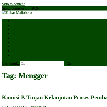
Skip to content
Sabtu, Agustus 08, 2026
Parlemen
Kepatihan
Lesehan
Kaki Lima
Tugu
Titik Nol
Ngejaman
SiBakul
Salin Saja
Cari untuk:
Tag:
Mengger
Komisi B Tinjau Kelanjutan Proses Pemb