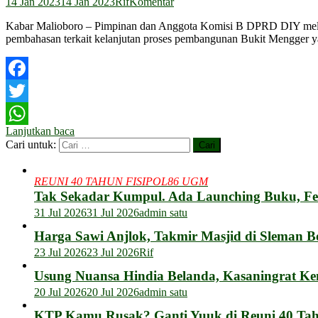
14 Jan 2023
14 Jan 2023
Rif
Komentar
Kabar Malioboro – Pimpinan dan Anggota Komisi B DPRD DIY melakuk
pembahasan terkait kelanjutan proses pembangunan Bukit Mengger yan
Facebook
Twitter
Lanjutkan baca
WhatsApp
Cari untuk:
REUNI 40 TAHUN FISIPOL86 UGM
Tak Sekadar Kumpul. Ada Launching Buku, F
31 Jul 2026
31 Jul 2026
admin satu
Harga Sawi Anjlok, Takmir Masjid di Sleman B
23 Jul 2026
23 Jul 2026
Rif
Usung Nuansa Hindia Belanda, Kasaningrat Ke
20 Jul 2026
20 Jul 2026
admin satu
KTP Kamu Rusak? Ganti Yuuk di Reuni 40 Tahu