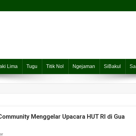
aki Lima
Tugu
Titik Nol
Ngejaman
SiBakul
Sa
 Community Menggelar Upacara HUT RI di Gua
ar