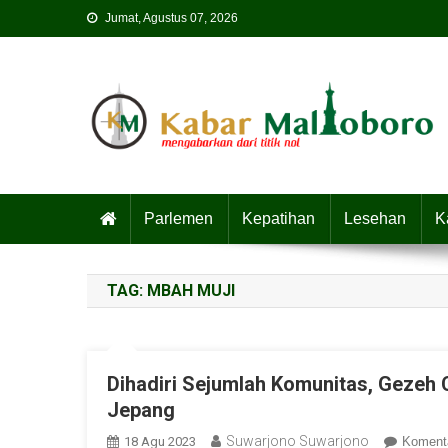
Skip
Jumat, Agustus 07, 2026
to
content
Parlemen
Kepatihan
Lesehan
K
TAG:
MBAH MUJI
Dihadiri Sejumlah Komunitas, Gezeh
Jepang
Suwarjono Suwarjono
18 Agu 2023
Koment