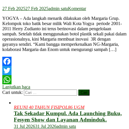
27 Feb 2025
27 Feb 2025
admin satu
Komentar
YOGYA – Ada langkah menarik dilakukan oleh Margaria Grup.
Kelompok toko batik besar milik Wali Kota Yogya periode 2001-
2011 Herry Zudianto ini terus berinovasi dalam pengelolaan
sampah. Setelah tidak menggunakan botol plastik sekali pakai dalam
operasionalnya, kini Margaria membuat inovasi 3R dengan
gayanya sendiri. “Kami bangga memperkenalkan NG-Margaria,
kolaborasi Margaria dan Enom untuk mengurangi sampah […]
Facebook
Twitter
Lanjutkan baca
WhatsApp
Cari untuk:
REUNI 40 TAHUN FISIPOL86 UGM
Tak Sekadar Kumpul. Ada Launching Buku,
Fesyen Show dan Layanan Adminduk.
31 Jul 2026
31 Jul 2026
admin satu