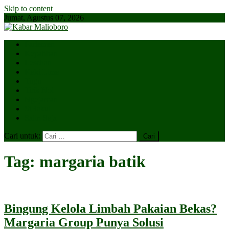
Skip to content
Jumat, Agustus 07, 2026
Parlemen
Kepatihan
Lesehan
Kaki Lima
Tugu
Titik Nol
Ngejaman
SiBakul
Salin Saja
Cari untuk:
Tag:
margaria batik
Bingung Kelola Limbah Pakaian Bekas?
Margaria Group Punya Solusi