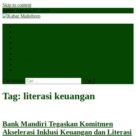
Skip to content
Jumat, Agustus 07, 2026
Parlemen
Kepatihan
Lesehan
Kaki Lima
Tugu
Titik Nol
Ngejaman
SiBakul
Salin Saja
Cari untuk:
Tag:
literasi keuangan
Bank Mandiri Tegaskan Komitmen
Akselerasi Inklusi Keuangan dan Literasi