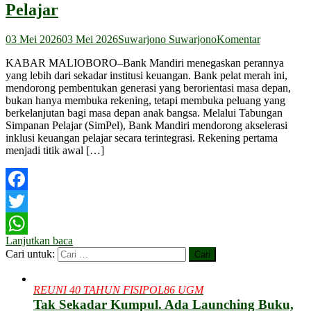
Pelajar
03 Mei 2026
03 Mei 2026
Suwarjono Suwarjono
Komentar
KABAR MALIOBORO–Bank Mandiri menegaskan perannya
yang lebih dari sekadar institusi keuangan. Bank pelat merah ini,
mendorong pembentukan generasi yang berorientasi masa depan,
bukan hanya membuka rekening, tetapi membuka peluang yang
berkelanjutan bagi masa depan anak bangsa. Melalui Tabungan
Simpanan Pelajar (SimPel), Bank Mandiri mendorong akselerasi
inklusi keuangan pelajar secara terintegrasi. Rekening pertama
menjadi titik awal […]
Facebook
Twitter
Lanjutkan baca
WhatsApp
Cari untuk:
REUNI 40 TAHUN FISIPOL86 UGM
Tak Sekadar Kumpul. Ada Launching Buku,