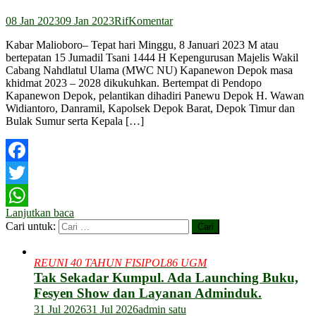
08 Jan 2023
09 Jan 2023
Rif
Komentar
Kabar Malioboro– Tepat hari Minggu, 8 Januari 2023 M atau
bertepatan 15 Jumadil Tsani 1444 H Kepengurusan Majelis Wakil
Cabang Nahdlatul Ulama (MWC NU) Kapanewon Depok masa
khidmat 2023 – 2028 dikukuhkan. Bertempat di Pendopo
Kapanewon Depok, pelantikan dihadiri Panewu Depok H. Wawan
Widiantoro, Danramil, Kapolsek Depok Barat, Depok Timur dan
Bulak Sumur serta Kepala […]
Facebook
Twitter
Lanjutkan baca
WhatsApp
Cari untuk:
REUNI 40 TAHUN FISIPOL86 UGM
Tak Sekadar Kumpul. Ada Launching Buku,
Fesyen Show dan Layanan Adminduk.
31 Jul 2026
31 Jul 2026
admin satu