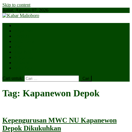
Skip to content
Jumat, Agustus 07, 2026
Parlemen
Kepatihan
Lesehan
Kaki Lima
Tugu
Titik Nol
Ngejaman
SiBakul
Salin Saja
Cari untuk:
Tag:
Kapanewon Depok
Kepengurusan MWC NU Kapanewon
Depok Dikukuhkan