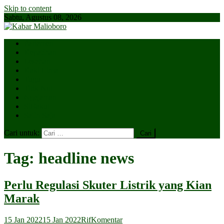
Skip to content
Sabtu, Agustus 08, 2026
Parlemen
Kepatihan
Lesehan
Kaki Lima
Tugu
Titik Nol
Ngejaman
SiBakul
Salin Saja
Cari untuk:
Tag:
headline news
Perlu Regulasi Skuter Listrik yang Kian
Marak
15 Jan 2022
15 Jan 2022
Rif
Komentar