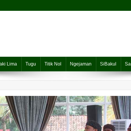
aki Lima
Tugu
Titik Nol
Ngejaman
SiBakul
Sa