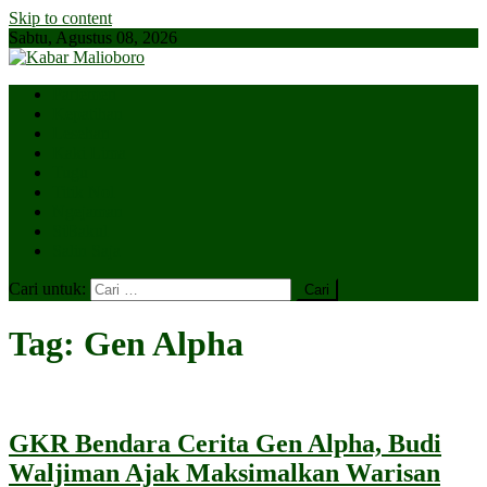
Skip to content
Sabtu, Agustus 08, 2026
Parlemen
Kepatihan
Lesehan
Kaki Lima
Tugu
Titik Nol
Ngejaman
SiBakul
Salin Saja
Cari untuk:
Tag:
Gen Alpha
GKR Bendara Cerita Gen Alpha, Budi
Waljiman Ajak Maksimalkan Warisan