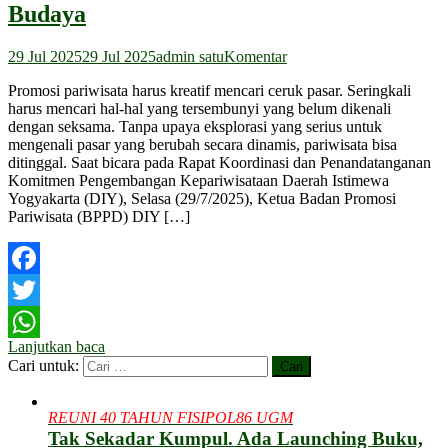
Budaya
29 Jul 2025
29 Jul 2025
admin satu
Komentar
Promosi pariwisata harus kreatif mencari ceruk pasar. Seringkali
harus mencari hal-hal yang tersembunyi yang belum dikenali
dengan seksama. Tanpa upaya eksplorasi yang serius untuk
mengenali pasar yang berubah secara dinamis, pariwisata bisa
ditinggal. Saat bicara pada Rapat Koordinasi dan Penandatanganan
Komitmen Pengembangan Kepariwisataan Daerah Istimewa
Yogyakarta (DIY), Selasa (29/7/2025), Ketua Badan Promosi
Pariwisata (BPPD) DIY […]
Facebook
Twitter
Lanjutkan baca
WhatsApp
Cari untuk:
REUNI 40 TAHUN FISIPOL86 UGM
Tak Sekadar Kumpul. Ada Launching Buku,