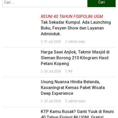
Cari
untuk:
REUNI 40 TAHUN FISIPOL86 UGM
Tak Sekadar Kumpul. Ada Launching
Buku, Fesyen Show dan Layanan
Adminduk.
31 Jul 2026
admin satu
Harga Sawi Anjlok, Takmir Masjid di
Sleman Borong 210 Kilogram Hasil
Petani Kopeng
23 Jul 2026
Rif
Usung Nuansa Hindia Belanda,
Kasaningrat Kemas Paket Wisata
Deep Experience
20 Jul 2026
admin satu
KTP Kamu Rusak? Ganti Yuuk di Reuni
40 Tahun Fisipol 86 UGM. Gratis!