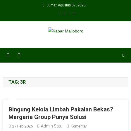
Skip
Jumat, Agustus 07, 2026
to
content
TAG:
3R
Bingung Kelola Limbah Pakaian Bekas?
Margaria Group Punya Solusi
Admin Satu
27 Feb 2025
Komentar