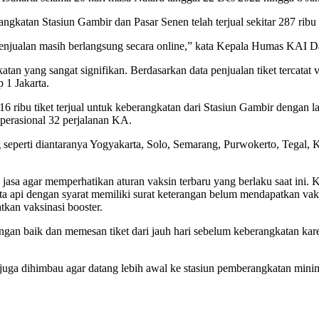
ngkatan Stasiun Gambir dan Pasar Senen telah terjual sekitar 287 rib
 penjualan masih berlangsung secara online,” kata Kepala Humas KAI Da
atan yang sangat signifikan. Berdasarkan data penjualan tiket terca
 1 Jakarta.
a 16 ribu tiket terjual untuk keberangkatan dari Stasiun Gambir dengan
operasional 32 perjalanan KA.
g seperti diantaranya Yogyakarta, Solo, Semarang, Purwokerto, Tegal,
sa agar memperhatikan aturan vaksin terbaru yang berlaku saat ini. K
reta api dengan syarat memiliki surat keterangan belum mendapatkan vak
tkan vaksinasi booster.
gan baik dan memesan tiket dari jauh hari sebelum keberangkatan kar
ga dihimbau agar datang lebih awal ke stasiun pemberangkatan minim