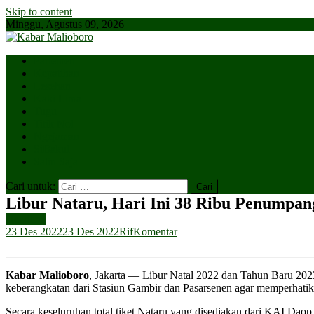
Skip to content
Minggu, Agustus 09, 2026
Parlemen
Kepatihan
Lesehan
Kaki Lima
Tugu
Titik Nol
Ngejaman
SiBakul
Salin Saja
Cari untuk:
Libur Nataru, Hari Ini 38 Ribu Penumpan
Headline
23 Des 2022
23 Des 2022
Rif
Komentar
Kabar Malioboro
, Jakarta — Libur Natal 2022 dan Tahun Baru 202
keberangkatan dari Stasiun Gambir dan Pasarsenen agar memperhatika
Secara keseluruhan total tiket Nataru yang disediakan dari KAI Daop