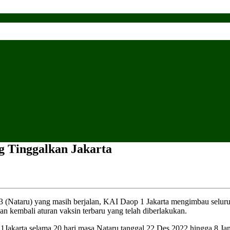
g Tinggalkan Jakarta
3 (Nataru) yang masih berjalan, KAI Daop 1 Jakarta mengimbau selu
n kembali aturan vaksin terbaru yang telah diberlakukan.
 1Jakarta selama 20 hari masa Nataru tanggal 22 Des 2022 hingga 8 Ja