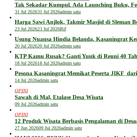
Tak Sekadar Kumpul. Ada Launching Buku, F
31 Jul 2026
31 Jul 2026
admin satu
Harga Sawi Anjlok, Takmir Masjid di Sleman B
23 Jul 2026
23 Jul 2026
Rif
Usung Nuansa Hindia Belanda, Kasaningrat Ke
20 Jul 2026
20 Jul 2026
admin satu
KTP Kamu Rusak? Ganti Yuuk di Reuni 40 Tahu
18 Jul 2026
18 Jul 2026
admin satu
Pesona Kasaningrat Memikat Peserta JIKF dar
14 Jul 2026
admin satu
OPINI
Sawah di Mal, Etalase Desa Wisata
09 Jul 2026
admin satu
OPINI
12 Produk Wisata Berbasis Pengalaman di Des
27 Jun 2026
09 Jul 2026
admin satu