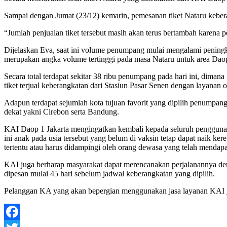
Sampai dengan Jumat (23/12) kemarin, pemesanan tiket Nataru kebera
“Jumlah penjualan tiket tersebut masih akan terus bertambah karena
Dijelaskan Eva, saat ini volume penumpang mulai mengalami peningk
merupakan angka volume tertinggi pada masa Nataru untuk area Daop
Secara total terdapat sekitar 38 ribu penumpang pada hari ini, diman
tiket terjual keberangkatan dari Stasiun Pasar Senen dengan layanan 
Adapun terdapat sejumlah kota tujuan favorit yang dipilih penumpan
dekat yakni Cirebon serta Bandung.
KAI Daop 1 Jakarta mengingatkan kembali kepada seluruh pengguna ja
ini anak pada usia tersebut yang belum di vaksin tetap dapat naik ke
tertentu atau harus didampingi oleh orang dewasa yang telah mendapa
KAI juga berharap masyarakat dapat merencanakan perjalanannya den
dipesan mulai 45 hari sebelum jadwal keberangkatan yang dipilih.
Pelanggan KA yang akan bepergian menggunakan jasa layanan KAI ju