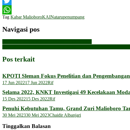
Facebook
Twitter
Tag
Kabar Malioboro
KAI
Nataru
penumpang
WhatsApp
Navigasi pos
La Li Sa, Tempat Wisata Bergaya Eropa di Jogja
Kearifan Lokal Instrumen Penting untuk Bertahan di Tengah Pergaul
Pos terkait
KPOTI Sleman Fokus Penelitian dan Pengembangan
17 Jun 2022
17 Jun 2022
Rif
Selama 2022, KNKT Investigasi 49 Kecelakaan Moda
15 Des 2022
15 Des 2022
Rif
Penuhi Kebutuhan Tamu, Grand Zuri Malioboro T
30 Mei 2023
30 Mei 2023
Chaidir Albanjari
Tinggalkan Balasan