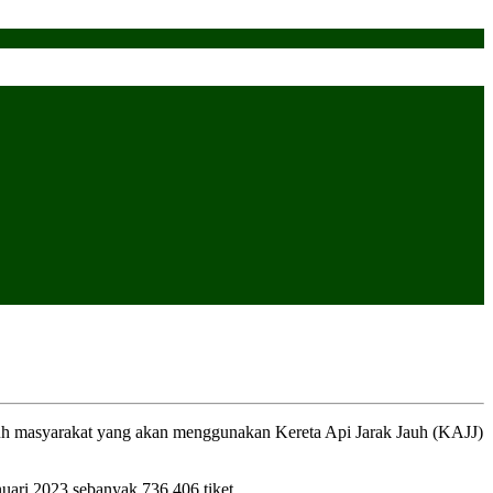
ruh masyarakat yang akan menggunakan Kereta Api Jarak Jauh (KAJJ)
nuari 2023 sebanyak 736.406 tiket.