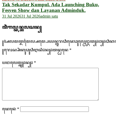
Tak Sekadar Kumpul. Ada Launching Buku,
Fesyen Show dan Layanan Adminduk.
31 Jul 2026
31 Jul 2026
admin satu
ꦠꦶꦁꦒꦭ꧀ꦏꦤ꧀ꦧꦭꦱꦤ꧀
꧋ꦄꦭꦩꦠ꧀ꦌꦩꦻꦭ꧀ꦱꦩ꧀ꦥꦺꦪꦤ꧀ꦎꦫꦣꦶꦗꦺꦣꦸꦭ꧀ꦤꦺꦈꦠ꧀āꦮ꧀āꦣꦶꦏꦠ
꧋ꦫꦺꦴꦱ꧀ꦱꦶꦁꦏꦸꦣꦸꦣꦶꦆꦱꦶāꦤ꧀āꦠꦤ꧀ꦝꦤꦺ
*
ꦥꦔꦭꦺꦩ꧀ꦧ꧀‪‪āꦤ꧀ā
*
ꦗꦺꦤꦺꦁ
*