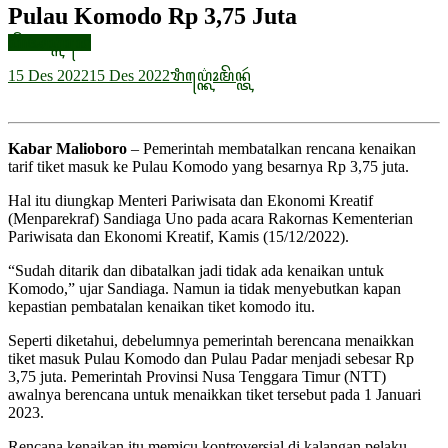
Pulau Komodo Rp 3,75 Juta
ꦲꦼꦄꦣ꧀ꦭꦶꦤꦺ
15 Des 2022
15 Des 2022
ꦫꦶꦥ꦳꧀
ꦏꦺꦴꦩꦼꦤ꧀ꦠꦂ
Kabar Malioboro
– Pemerintah membatalkan rencana kenaikan
tarif tiket masuk ke Pulau Komodo yang besarnya Rp 3,75 juta.
Hal itu diungkap Menteri Pariwisata dan Ekonomi Kreatif
(Menparekraf) Sandiaga Uno pada acara Rakornas Kementerian
Pariwisata dan Ekonomi Kreatif, Kamis (15/12/2022).
“Sudah ditarik dan dibatalkan jadi tidak ada kenaikan untuk
Komodo,” ujar Sandiaga. Namun ia tidak menyebutkan kapan
kepastian pembatalan kenaikan tiket komodo itu.
Seperti diketahui, debelumnya pemerintah berencana menaikkan
tiket masuk Pulau Komodo dan Pulau Padar menjadi sebesar Rp
3,75 juta. Pemerintah Provinsi Nusa Tenggara Timur (NTT)
awalnya berencana untuk menaikkan tiket tersebut pada 1 Januari
2023.
Rencana kenaikan itu memicu kontroversial di kalangan pelaku