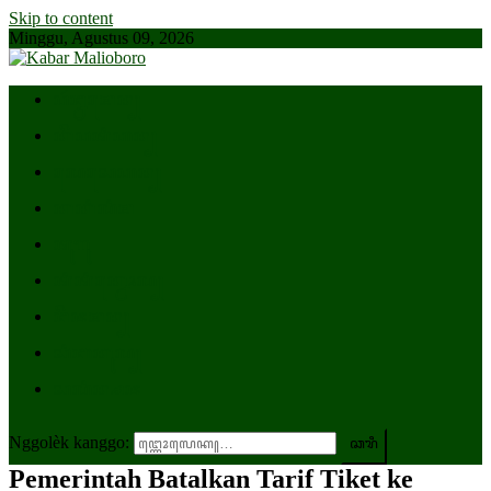
Skip to content
Minggu, Agustus 09, 2026
ꦥꦂꦊꦩꦺꦤ꧀
ꦏꦼꦥꦠꦶꦲꦤ꧀
ꦭꦺꦱꦺꦲꦤ꧀
ꦏꦏꦶꦭꦶꦩ
ꦠꦸꦒꦸ
ꦠꦶꦠꦶꦏ꧀ꦤꦺꦴꦭ꧀
ꦔꦼꦗꦩꦤ꧀
ꦱꦶꦧꦏꦸꦭ꧀
ꦱꦭꦶꦤ꧀ꦱꦗ
Nggolèk kanggo:
Pemerintah Batalkan Tarif Tiket ke