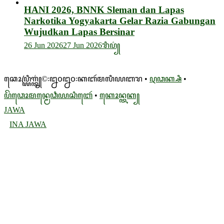
HANI 2026, BNNK Sleman dan Lapas
Narkotika Yogyakarta Gelar Razia Gabungan
Wujudkan Lapas Bersinar
26 Jun 2026
27 Jun 2026
ꦫꦶꦥ꦳꧀
ꦕꦺꦴꦥ꧀ꦪꦿꦶꦒ꦳꧀ꦠ꧀©꧇꧒꧐꧒꧐꧇ꦏꦧꦂꦩꦭꦶꦪꦧꦫ •
ꦉꦣꦏ꧀ꦱꦶ
•
ꦥꦼꦣꦺꦴꦩꦤ꧀ꦩꦺꦣꦶꦪꦱꦶꦧꦺꦂ
•
ꦏꦺꦴꦤ꧀ꦠꦏ꧀
JAWA
INA
JAWA