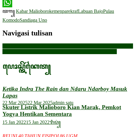
Twitter
ꦠꦒ꧀
Kabar Malioboro
kemenparekraf
Labuan Bajo
Pulau
WhatsApp
Komodo
Sandiaga Uno
Navigasi tulisan
Selama 2022, KNKT Investigasi 49 Kecelakaan Moda Transportasi
Libur Nataru Angkutan Barang Dibatasi, Begini Aturannya
ꦥꦺꦴꦱ꧀ꦠꦼꦂꦏꦻꦠ꧀
Ketika Indra The Rain dan Ndaru Ndarboy Masuk
Lapas
22 Mar 2025
22 Mar 2025
admin satu
Skuter Listrik Malioboro Kian Marak, Pemkot
Yogya Hentikan Sementara
15 Jan 2022
15 Jan 2022
ꦫꦶꦥ꦳꧀
REUNI 40 TAHUN FISIPOL86 UGM