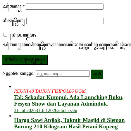
ꦌꦩꦻꦭ꧀
*
ꦱꦶꦠꦸꦱ꧀ꦮꦼꦧ꧀
꧋ꦱꦶꦩ꧀ꦥꦤ꧀ꦤꦩ꧈
ꦌꦩꦻꦭ꧀‌ꦣꦤ꧀ꦱꦶꦠꦸꦱ꧀ꦮꦼꦧ꧀ꦱꦪꦥꦣꦥꦼꦫꦩ꧀ꦧꦤ꧀ꦆꦤꦶꦈꦤ꧀ꦠꦸꦏ꧀ꦏꦺꦴꦩꦼꦤ꧀ꦠ
Nggolèk kanggo:
REUNI 40 TAHUN FISIPOL86 UGM
Tak Sekadar Kumpul. Ada Launching Buku,
Fesyen Show dan Layanan Adminduk.
31 Jul 2026
31 Jul 2026
admin satu
Harga Sawi Anjlok, Takmir Masjid di Sleman
Borong 210 Kilogram Hasil Petani Kopeng