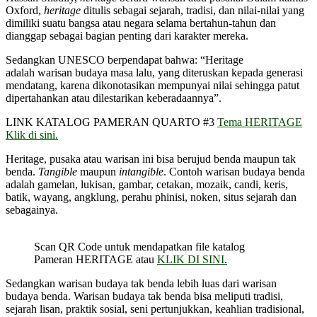
Oxford,
heritage
ditulis sebagai sejarah, tradisi, dan nilai-nilai yang
dimiliki suatu bangsa atau negara selama bertahun-tahun dan
dianggap sebagai bagian penting dari karakter mereka.
Sedangkan UNESCO berpendapat bahwa: “Heritage
adalah warisan budaya masa lalu, yang diteruskan kepada generasi
mendatang, karena dikonotasikan mempunyai nilai sehingga patut
dipertahankan atau dilestarikan keberadaannya”.
LINK KATALOG PAMERAN QUARTO #3
Tema HERITAGE
Klik di sini.
Heritage, pusaka atau warisan ini bisa berujud benda maupun tak
benda.
Tangible
maupun
intangible
. Contoh warisan budaya benda
adalah gamelan, lukisan, gambar, cetakan, mozaik, candi, keris,
batik, wayang, angklung, perahu phinisi, noken, situs sejarah dan
sebagainya.
Scan QR Code untuk mendapatkan file katalog
Pameran HERITAGE atau
KLIK DI SINI.
Sedangkan warisan budaya tak benda lebih luas dari warisan
budaya benda. Warisan budaya tak benda bisa meliputi tradisi,
sejarah lisan, praktik sosial, seni pertunjukkan, keahlian tradisional,