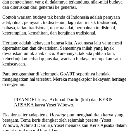
dan pengetahuan yang di dalamnya terkandung nilai-nilai budaya
dan diteruskan dari generasi ke generasi.
Contoh warisan budaya tak benda di Indonesia adalah perayaan
adat, ritual, perayaan, tradisi tenun, lagu dan musik tradisional,
bahasa, tarian tradisional, upacara adat, permainan tradisional,
keterampilan, kemahiran, dan kerajinan tradisional.
Heritage adalah kekayaan bangsa kita. Aset masa lalu yang mesti
dipertahankan dan diwariskan. Semestinya inilah yang layak
diwariskan untuk anak cucu. Karenanya, tak ada pilihan lain,
keberlanjutan terhadap pusaka, warisan budaya, merupakan satu
keniscayaan.
Para penggambar di kelompok GoART sepertinya hendak
mengingatkan hal tersebut. Mereka mengeksplor kekayaan heritage
di negeri ini.
PIYANDEL karya Achmad Dardiri (kiri) dan KERIS
AJISAKA karya Yoset Wibowo.
Eksplorasi terhadap tema
Heritage
pun menghadirkan karya yang
beragam. Tema keris diangkat oleh sejumlah peserta (Yoset
Wibowo, Achmad Dardiri). Yoset menarasikan Keris Ajisaka dalam
konteks asal muasal huruf Jawa.