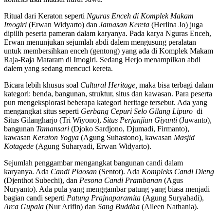
Ritual dari Keraton seperti
Nguras Enceh di Komplek Makam
Imogiri
(Erwan Widyarto) dan
Jamasan Kereta
(Herlina Jo) juga
dipilih peserta pameran dalam karyanya. Pada karya Nguras Enceh,
Erwan menunjukan sejumlah abdi dalem mengusung peralatan
untuk membersihkan enceh (gentong) yang ada di Komplek Makam
Raja-Raja Mataram di Imogiri. Sedang Herjo menampilkan abdi
dalem yang sedang mencuci kereta.
Bicara lebih khusus soal
Cultural Heritage,
maka bisa terbagi dalam
kategori: benda, bangunan, struktur, situs dan kawasan. Para peserta
pun mengeksplorasi beberapa kategori heritage tersebut. Ada yang
mengangkat situs seperti
Gerbang Cepuri Selo Gilang Lipuro
di
Situs Gilangharjo (Tri Wiyono),
Situs Perjanjian Giyanti
(Juwanto),
bangunan
Tamansari
(Djoko Sardjono, Djumadi, Firmanto),
kawasan
Keraton Yogya
(Agung Suhastono), kawasan
Masjid
Kotagede
(Agung Suharyadi, Erwan Widyarto).
Sejumlah penggambar mengangkat bangunan candi dalam
karyanya. Ada
Candi Plaosan
(Sentot). Ada
Kompleks Candi Dieng
(Djenthot Subechi), dan
Pesona Candi Prambanan
(Agus
Nuryanto). Ada pula yang menggambar patung yang biasa menjadi
bagian candi seperti
Patung Prajnaparamita
(Agung Suryahadi),
Arca Gupala
(Nur Arifin) dan
Sang Buddha
(Aileen Nathania).