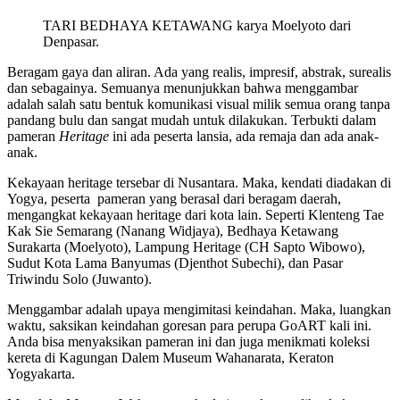
TARI BEDHAYA KETAWANG karya Moelyoto dari
Denpasar.
Beragam gaya dan aliran. Ada yang realis, impresif, abstrak, surealis
dan sebagainya. Semuanya menunjukkan bahwa menggambar
adalah salah satu bentuk komunikasi visual milik semua orang tanpa
pandang bulu dan sangat mudah untuk dilakukan. Terbukti dalam
pameran
Heritage
ini ada peserta lansia, ada remaja dan ada anak-
anak.
Kekayaan heritage tersebar di Nusantara. Maka, kendati diadakan di
Yogya, peserta pameran yang berasal dari beragam daerah,
mengangkat kekayaan heritage dari kota lain. Seperti Klenteng Tae
Kak Sie Semarang (Nanang Widjaya), Bedhaya Ketawang
Surakarta (Moelyoto), Lampung Heritage (CH Sapto Wibowo),
Sudut Kota Lama Banyumas (Djenthot Subechi), dan Pasar
Triwindu Solo (Juwanto).
Menggambar adalah upaya mengimitasi keindahan. Maka, luangkan
waktu, saksikan keindahan goresan para perupa GoART kali ini.
Anda bisa menyaksikan pameran ini dan juga menikmati koleksi
kereta di Kagungan Dalem Museum Wahanarata, Keraton
Yogyakarta.