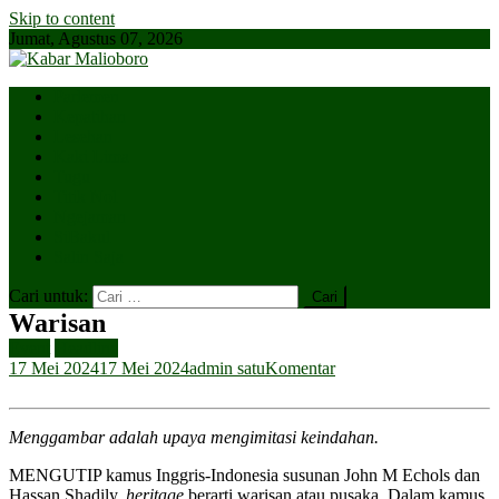
Skip to content
Jumat, Agustus 07, 2026
Parlemen
Kepatihan
Lesehan
Kaki Lima
Tugu
Titik Nol
Ngejaman
SiBakul
Salin Saja
Cari untuk:
Warisan
Event
Headline
17 Mei 2024
17 Mei 2024
admin satu
Komentar
Menggambar adalah upaya mengimitasi keindahan.
MENGUTIP kamus Inggris-Indonesia susunan John M Echols dan
Hassan Shadily,
heritage
berarti warisan atau pusaka. Dalam kamus