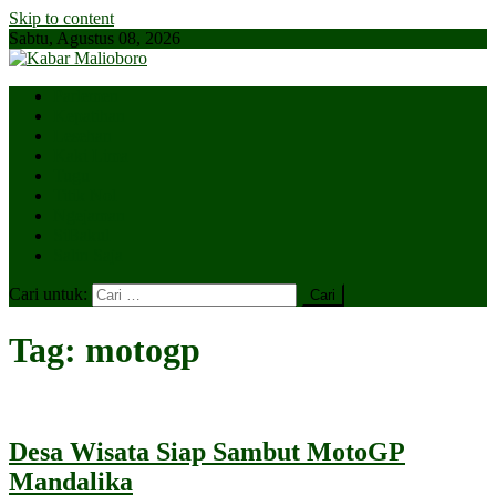
Skip to content
Sabtu, Agustus 08, 2026
Parlemen
Kepatihan
Lesehan
Kaki Lima
Tugu
Titik Nol
Ngejaman
SiBakul
Salin Saja
Cari untuk:
Tag:
motogp
Desa Wisata Siap Sambut MotoGP
Mandalika