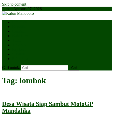
Skip to content
Jumat, Agustus 07, 2026
Parlemen
Kepatihan
Lesehan
Kaki Lima
Tugu
Titik Nol
Ngejaman
SiBakul
Salin Saja
Cari untuk:
Tag:
lombok
Desa Wisata Siap Sambut MotoGP
Mandalika