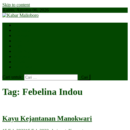
Skip to content
Kamis, Agustus 06, 2026
Parlemen
Kepatihan
Lesehan
Kaki Lima
Tugu
Titik Nol
Ngejaman
SiBakul
Salin Saja
Cari untuk:
Tag:
Febelina Indou
Kayu Kejantanan Manokwari