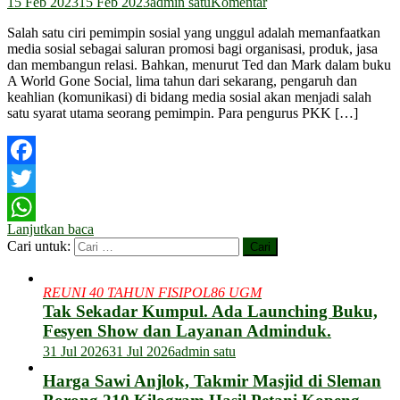
15 Feb 2023
15 Feb 2023
admin satu
Komentar
Salah satu ciri pemimpin sosial yang unggul adalah memanfaatkan
media sosial sebagai saluran promosi bagi organisasi, produk, jasa
dan membangun relasi. Bahkan, menurut Ted dan Mark dalam buku
A World Gone Social, lima tahun dari sekarang, pengaruh dan
keahlian (komunikasi) di bidang media sosial akan menjadi salah
satu syarat utama seorang pemimpin. Para pengurus PKK […]
Facebook
Twitter
Lanjutkan baca
WhatsApp
Cari untuk:
REUNI 40 TAHUN FISIPOL86 UGM
Tak Sekadar Kumpul. Ada Launching Buku,
Fesyen Show dan Layanan Adminduk.
31 Jul 2026
31 Jul 2026
admin satu
Harga Sawi Anjlok, Takmir Masjid di Sleman